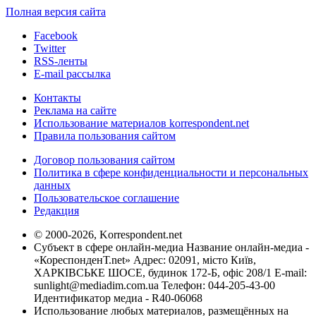
Полная версия сайта
Facebook
Twitter
RSS-ленты
E-mail рассылка
Контакты
Реклама на сайте
Использование материалов korrespondent.net
Правила пользования сайтом
Договор пользования сайтом
Политика в сфере конфиденциальности и персональных
данных
Пользовательское соглашение
Редакция
© 2000-2026, Korrespondent.net
Субъект в сфере онлайн-медиа Название онлайн-медиа -
«КореспонденТ.net» Адрес: 02091, місто Київ,
ХАРКІВСЬКЕ ШОСЕ, будинок 172-Б, офіс 208/1 E-mail:
sunlight@mediadim.com.ua
Телефон: 044-205-43-00
Идентификатор медиа - R40-06068
Использование любых материалов, размещённых на