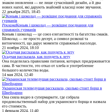
знаком оновлення — не лише сучасніший дизайн, а й два
нових напої, які дарують знайомій класиці нове звучання.
22 декабря 2025, 18:45
Реклама
Коньяк і шоколад — розкішне поєднання для
справжніх гурманів
Коньяк і шоколад — це союз елегантності та багатства смаків.
Шоколад — не просто десерт, а символ розкоші та
витонченості, що дарує моменти справжньої насолоди.
21 ноября 2024, 18:10
Осадчая рассказала, как похудеть к лету
Она поделилась правилами питания, которых придерживается
сама. В частности, это отказ от хлеба и употребление
большого количества воды.
14 мая 2024, 12:40
Украинская телеведущая рассказала, сколько стоит борщ в
Швейцарии
Она сняла видео в супермаркете, где собрала
продовольственный набор для украинского борща и назвала
его стоимость.
1 февраля 2024, 11:40