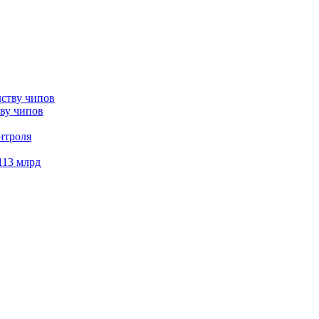
тву чипов
нтроля
113 млрд