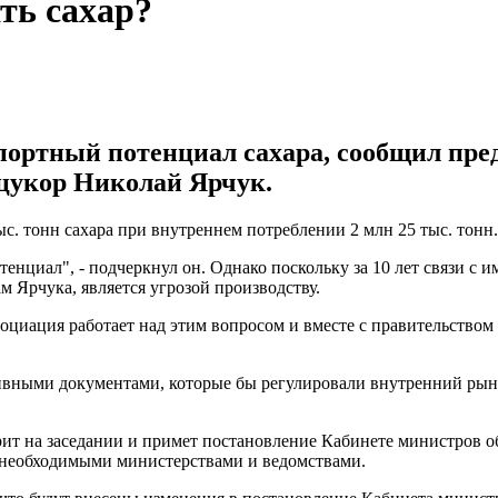
ть сахар?
кспортный потенциал сахара, сообщил пр
рцукор Николай Ярчук.
ыс. тонн сахара при внутреннем потреблении 2 млн 25 тыс. тонн.
енциал", - подчеркнул он. Однако поскольку за 10 лет связи с 
ам Ярчука, является угрозой производству.
социация работает над этим вопросом и вместе с правительств
ативными документами, которые бы регулировали внутренний рын
трит на заседании и примет постановление Кабинете министров о
и необходимыми министерствами и ведомствами.