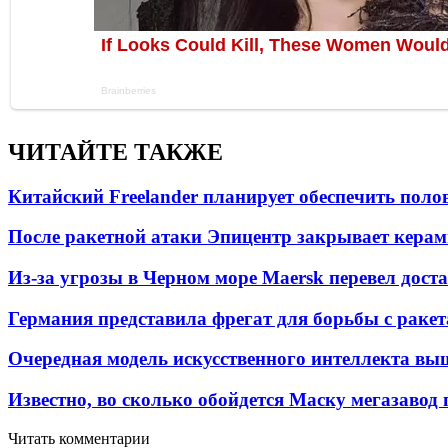
ЧИТАЙТЕ ТАКЖЕ
Китайский Freelander планирует обеспечить поло
После ракетной атаки Эпицентр закрывает керам
Из-за угрозы в Черном море Maersk перевел дост
Германия представила фрегат для борьбы с раке
Очередная модель искусственного интеллекта вы
Известно, во сколько обойдется Маску мегазавод 
Читать комментарии