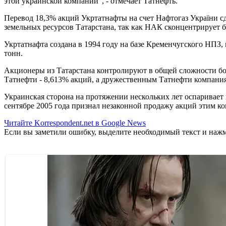
этой украинской компании", - отмечает Татнефть.
Перевод 18,3% акций Укртатнафты на счет Нафтогаз України с
земельных ресурсов Татарстана, так как НАК сконцентрирует 
Укртатнафта создана в 1994 году на базе Кременчугского НПЗ,
тонн.
Акционеры из Татарстана контролируют в общей сложности бо
Татнефти - 8,613% акций, а дружественным Татнефти компаниям
Украинская сторона на протяжении нескольких лет оспаривает 
сентябре 2005 года признал незаконной продажу акций этим к
Читайте Korrespondent.net в Google News
Если вы заметили ошибку, выделите необходимый текст и нажми