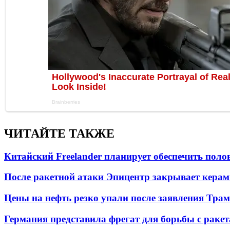
ЧИТАЙТЕ ТАКЖЕ
Китайский Freelander планирует обеспечить поло
После ракетной атаки Эпицентр закрывает керам
Цены на нефть резко упали после заявления Тра
Германия представила фрегат для борьбы с раке