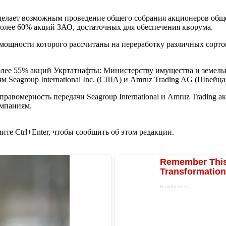
делает возможным проведение общего собрания акционеров обще
более 60% акций ЗАО, достаточных для обеспечения кворума.
 мощности которого рассчитаны на переработку различных сортов
лее 55% акций Укртатнафты: Министерству имущества и земель
 Seagroup International Inc. (США) и Amruz Trading AG (Швейца
правомерность передачи Seagroup International и Amruz Tradin
омпаниям.
те Ctrl+Enter, чтобы сообщить об этом редакции.