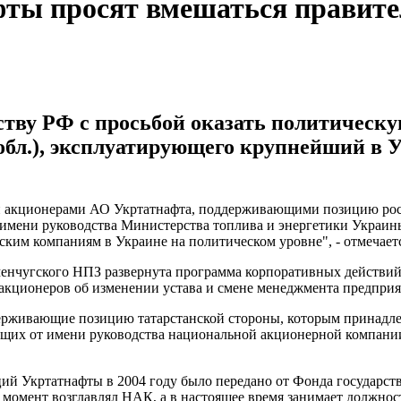
фты просят вмешаться правит
тву РФ с просьбой оказать политическ
обл.), эксплуатирующего крупнейший в 
и акционерами АО Укртатнафта, поддерживающими позицию росс
 имени руководства Министерства топлива и энергетики Украин
ким компаниям в Украине на политическом уровне", - отмечаетс
менчугского НПЗ развернута программа корпоративных действий
кционеров об изменении устава и смене менеджмента предприя
ерживающие позицию татарстанской стороны, которым принадлеж
ающих от имени руководства национальной акционерной компани
кций Укртатнафты в 2004 году было передано от Фонда государ
 момент возглавлял НАК, а в настоящее время занимает должнос