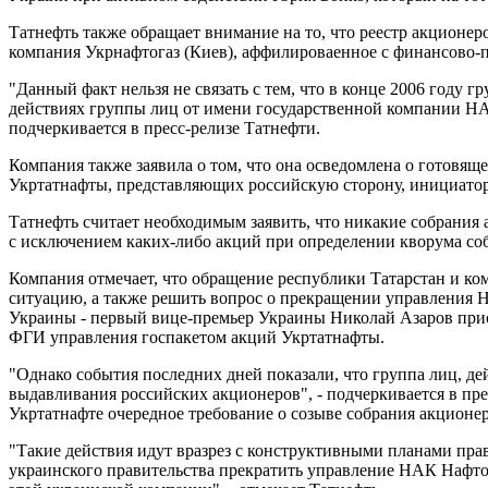
Татнефть также обращает внимание на то, что реестр акционе
компания Укрнафтогаз (Киев), аффилироваенное с финансово
"Данный факт нельзя не связать с тем, что в конце 2006 году 
действиях группы лиц от имени государственной компании НАК
подчеркивается в пресс-релизе Татнефти.
Компания также заявила о том, что она осведомлена о готовя
Укртатнафты, представляющих российскую сторону, инициатор
Татнефть считает необходимым заявить, что никакие собрания
с исключением каких-либо акций при определении кворума соб
Компания отмечает, что обращение республики Татарстан и ко
ситуацию, а также решить вопрос о прекращении управления 
Украины - первый вице-премьер Украины Николай Азаров приос
ФГИ управления госпакетом акций Укртатнафты.
"Однако события последних дней показали, что группа лиц, д
выдавливания российских акционеров", - подчеркивается в пр
Укртатнафте очередное требование о созыве собрания акционер
"Такие действия идут вразрез с конструктивными планами пр
украинского правительства прекратить управление НАК Нафтог