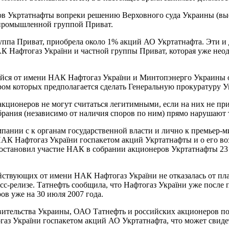
ров Укртатнафты вопреки решению Верховного суда Украины (вы
-промышленной группой Приват.
группа Приват, приобрела около 1% акций АО Укртатнафта. Эти и
 Нафтогаз України и частной группы Приват, которая уже неод
щейся от имени НАК Нафтогаз України и Минтопэнерго Украины 
ом которых предполагается сделать Генеральную прокуратуру 
 акционеров не могут считаться легитимными, если на них не 
рания (независимо от наличия споров по ним) прямо нарушают 
мпании с к органам государственной власти и лично к премьер
НАК Нафтогаз України госпакетом акций Укртатнафты и о его 
тановил участие НАК в собрании акционеров Укртатнафты 23 ма
ействующих от имени НАК Нафтогаз України не отказалась от пл
есс-релизе. Татнефть сообщила, что Нафтогаз України уже после
ов уже на 30 июля 2007 года.
авительства Украины, ОАО Татнефть и российских акционеров 
аз України госпакетом акций АО Укртатнафта, что может свиде