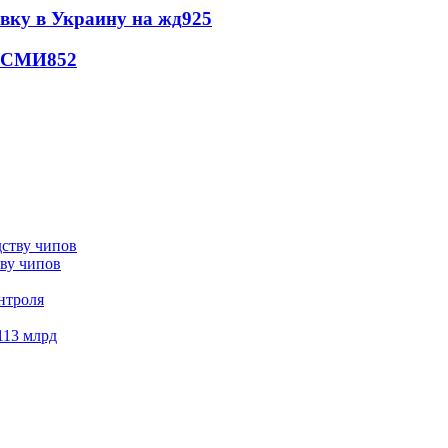
авку в Украину на жд
925
- СМИ
852
тву чипов
нтроля
113 млрд