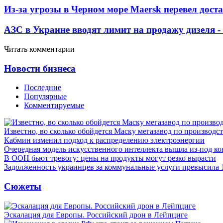
Из-за угрозы в Черном море Maersk перевел дост
АЗС в Украине вводят лимит на продажу дизеля 
Читать комментарии
Новости бизнеса
Последние
Популярные
Комментируемые
Известно, во сколько обойдется Маску мегазавод по производс
Кабмин изменил подход к распределению электроэнергии
Очередная модель искусственного интеллекта вышла из-под ко
В ООН бьют тревогу: цены на продукты могут резко вырасти
Задолженность украинцев за коммунальные услуги превысила 
Сюжеты
Эскалация для Европы. Российский дрон в Лейпциге