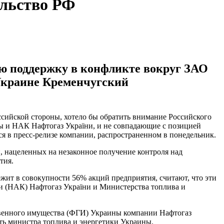
ельство РФ
ую поддержку в конфликте вокруг ЗАО
Украине Кременчугский
ийской стороны, хотело бы обратить внимание Российского
ы и НАК Нафтогаз України, и не совпадающие с позицией
я в пресс-релизе компании, распространенном в понедельник.
, нацеленных на незаконное получение контроля над
тия.
ит в совокупности 56% акций предприятия, считают, что эти
и (НАК) Нафтогаз України и Министерства топлива и
ственного имущества (ФГИ) Украины компании Нафтогаз
ть министра топлива и энергетики Украины.