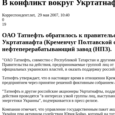
В конфликт вокруг Укртатна
Корреспондент.net, 29 мая 2007, 10:40
0
19
ОАО Татнефть обратилось к правительс
Укртатанафта (Кременчуг Полтавской 
нефтеперерабатывающий завод (НПЗ).
"ОАО Татнефть, совместно с Республикой Татарстан и другим
Правительства на действия, предпринимаемые группой лиц от
официальных украинских властей, и оказать поддержку российс
Татнефть утверждает, что в настоящее время в отношении Кре
предприятием через принятие решений фиктивным собранием а
"Татнефть и другие российские акционеры Укртатнафты, подд
действия проводятся "в интересах узкой группы лиц, выступ
энергетики Украины", подчеркивается в пресс-релизе.
Компания отмечает, что управление государственным пакет а
України при активном содействии Юрия Бойко, который на тот