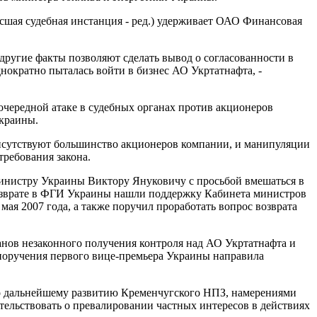
сшая судебная инстанция - ред.) удерживает ОАО Финансовая
 другие факты позволяют сделать вывод о согласованности в
нократно пыталась войти в бизнес АО Укртатнафта, -
очередной атаке в судебных органах против акционеров
Украины.
присутствуют большинство акционеров компании, и манипуляции
требования закона.
-министру Украины Виктору Януковичу с просьбой вмешаться в
возврате в ФГИ Украины нашли поддержку Кабинета министров
я 2007 года, а также поручил проработать вопрос возврата
анов незаконного получения контроля над АО Укртатнафта и
 поручения первого вице-премьера Украины направила
по дальнейшему развитию Кременчугского НПЗ, намерениями
тельствовать о превалировании частных интересов в действиях