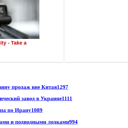
вину продаж вне Китая
1297
ический завод в Украине
1111
мпа по Ирану
1089
тами и подводными лодками
994