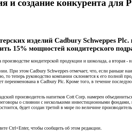
 и создание конкурента для Pe
рских изделий Cadbury Schweppes Plc. 
тить 15% мощностей кондитерского подр
на производстве кондитерской продукции и шоколада, а вторая -
нии. При этом Cadbury Schweppes отмечает, что, если раньше 
, то теперь руководство компании склоняется к его полной про
дет переименована в Cadbury Plc. Кроме того, в течение послед
адский производитель напитков Cott Corp. намерен объединитьс
переговоры о слиянии с несколькими инвестиционными фондами,
 состоится, будет создан третий в мире по величине производит
те Ctrl+Enter, чтобы сообщить об этом редакции.