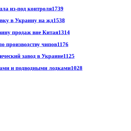
шла из-под контроля
1739
авку в Украину на жд
1538
вину продаж вне Китая
1314
по производству чипов
1176
ический завод в Украине
1125
тами и подводными лодками
1028