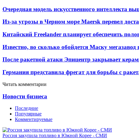
Очередная модель искусственного интеллекта вы
Из-за угрозы в Черном море Maersk перевел дост
Китайский Freelander планирует обеспечить поло
Известно, во сколько обойдется Маску мегазавод 
После ракетной атаки Эпицентр закрывает керам
Германия представила фрегат для борьбы с раке
Читать комментарии
Новости бизнеса
Последние
Популярные
Комментируемые
Россия закупила топливо в Южной Корее - СМИ