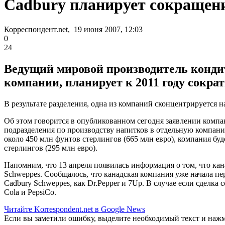
Cadbury планирует сокращения
Корреспондент.net, 19 июня 2007, 12:03
0
24
Ведущий мировой производитель кондите
компании, планирует к 2011 году сокра
В результате разделения, одна из компаний сконцентрируется 
Об этом говорится в опубликованном сегодня заявлении компа
подразделения по производству напитков в отдельную компанию
около 450 млн фунтов стерлингов (665 млн евро), компания бу
стерлингов (295 млн евро).
Напомним, что 13 апреля появилась информация о том, что кан
Schweppes. Сообщалось, что канадская компания уже начала 
Cadbury Schweppes, как Dr.Pepper и 7Up. В случае если сделка
Cola и PepsiCo.
Читайте Korrespondent.net в Google News
Если вы заметили ошибку, выделите необходимый текст и нажми