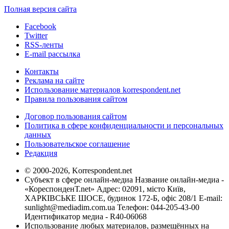
Полная версия сайта
Facebook
Twitter
RSS-ленты
E-mail рассылка
Контакты
Реклама на сайте
Использование материалов korrespondent.net
Правила пользования сайтом
Договор пользования сайтом
Политика в сфере конфиденциальности и персональных
данных
Пользовательское соглашение
Редакция
© 2000-2026, Korrespondent.net
Субъект в сфере онлайн-медиа Название онлайн-медиа -
«КореспонденТ.net» Адрес: 02091, місто Київ,
ХАРКІВСЬКЕ ШОСЕ, будинок 172-Б, офіс 208/1 E-mail:
sunlight@mediadim.com.ua
Телефон: 044-205-43-00
Идентификатор медиа - R40-06068
Использование любых материалов, размещённых на