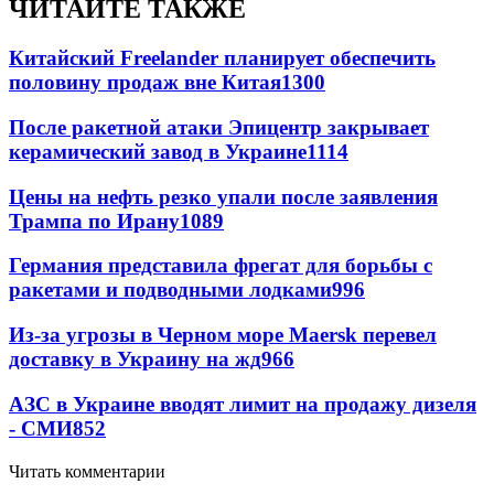
ЧИТАЙТЕ ТАКЖЕ
Китайский Freelander планирует обеспечить
половину продаж вне Китая
1300
После ракетной атаки Эпицентр закрывает
керамический завод в Украине
1114
Цены на нефть резко упали после заявления
Трампа по Ирану
1089
Германия представила фрегат для борьбы с
ракетами и подводными лодками
996
Из-за угрозы в Черном море Maersk перевел
доставку в Украину на жд
966
АЗС в Украине вводят лимит на продажу дизеля
- СМИ
852
Читать комментарии