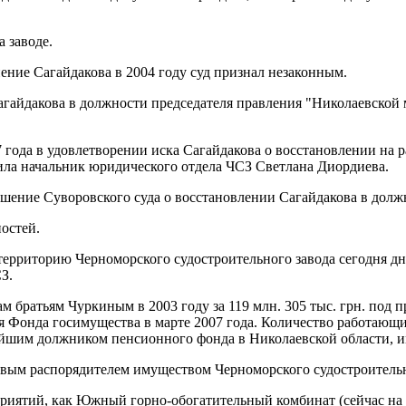
 заводе.
ние Сагайдакова в 2004 году суд признал незаконным.
гайдакова в должности председателя правления "Николаевской 
 года в удовлетворении иска Сагайдакова о восстановлении на р
вила начальник юридического отдела ЧСЗ Светлана Диордиева.
шение Суворовского суда о восстановлении Сагайдакова в долж
остей.
 территорию Черноморского судостроительного завода сегодня д
З.
братьям Чуркиным в 2003 году за 119 млн. 305 тыс. грн. под п
я Фонда госимущества в марте 2007 года. Количество работающи
нейшим должником пенсионного фонда в Николаевской области, 
овым распорядителем имуществом Черноморского судостроительн
риятий, как Южный горно-обогатительный комбинат (сейчас на