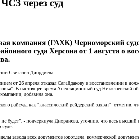
 ЧСЗ через суд
вая компания (ГАХК) Черноморский суд
айонного суда Херсона от 1 августа о в
ва.
нии Светлана Диордиева.
нием от 26 апреля отказал Сагайдакову в восстановлении в долж
ровья". В настоящее время Апелляционный суд Николаевской об
 компании, добавила она.
ого райсуда как "классический рейдерский захват", отметив, ч
 не будет", - подчеркнула Диордиева, уточнив, что весь высши
 суде.
еделы завода всех документов юротдела, коммерческой докумен