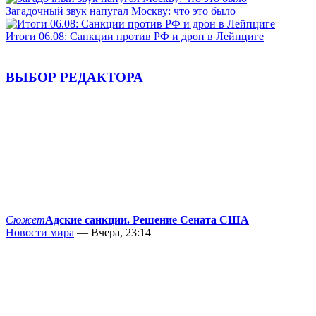
Загадочный звук напугал Москву: что это было
Итоги 06.08: Санкции против РФ и дрон в Лейпциге
ВЫБОР РЕДАКТОРА
Сюжет
Адские санкции. Решение Сената США
Новости мира
— Вчера, 23:14