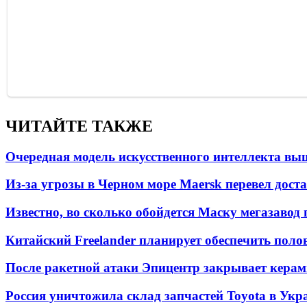
ЧИТАЙТЕ ТАКЖЕ
Очередная модель искусственного интеллекта вы
Из-за угрозы в Черном море Maersk перевел дост
Известно, во сколько обойдется Маску мегазавод 
Китайский Freelander планирует обеспечить поло
После ракетной атаки Эпицентр закрывает керам
Россия уничтожила склад запчастей Toyota в Укр