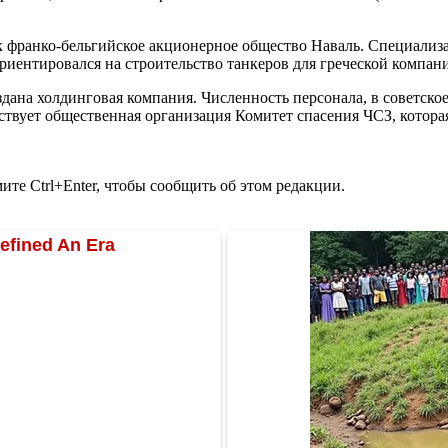
к франко-бельгийское акционерное общество Наваль. Специализа
еориентировался на строительство танкеров для греческой комп
здана холдинговая компания. Численность персонала, в советско
ествует общественная организация Комитет спасения ЧСЗ, котора
те Ctrl+Enter, чтобы сообщить об этом редакции.