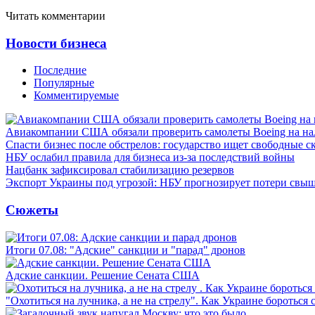
Читать комментарии
Новости бизнеса
Последние
Популярные
Комментируемые
Авиакомпании США обязали проверить самолеты Boeing на н
Спасти бизнес после обстрелов: государство ищет свободные с
НБУ ослабил правила для бизнеса из-за последствий войны
Нацбанк зафиксировал стабилизацию резервов
Экспорт Украины под угрозой: НБУ прогнозирует потери свыш
Сюжеты
Итоги 07.08: "Адские" санкции и "парад" дронов
Адские санкции. Решение Сената США
"Охотиться на лучника, а не на стрелу". Как Украине бороться 