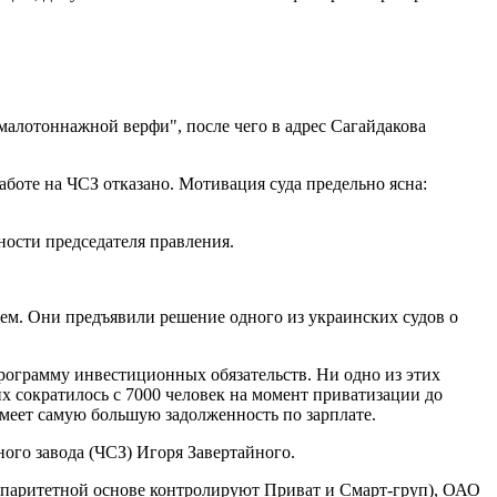
малотоннажной верфи", после чего в адрес Сагайдакова
аботе на ЧСЗ отказано. Мотивация суда предельно ясна:
ности председателя правления.
нем. Они предъявили решение одного из украинских судов о
рограмму инвестиционных обязательств. Ни одно из этих
х сократилось с 7000 человек на момент приватизации до
имеет самую большую задолженность по зарплате.
ого завода (ЧСЗ) Игоря Завертайного.
 паритетной основе контролируют Приват и Смарт-груп), ОАО