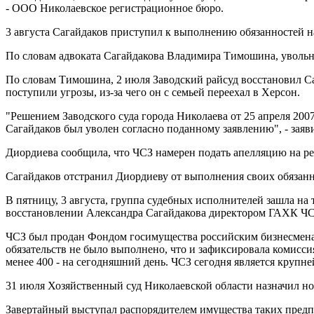
- ООО Николаевское регистрационное бюро.
3 августа Сагайдаков приступил к выполнению обязанностей на
По словам адвоката Сагайдакова Владимира Тимошина, увольне
По словам Тимошина, 2 июля Заводский райсуд восстановил Са
поступили угрозы, из-за чего он с семьей переехал в Херсон.
"Решением Заводского суда города Николаева от 25 апреля 2007
Сагайдаков был уволен согласно поданному заявлению", - зая
Диордиева сообщила, что ЧСЗ намерен подать апелляцию на ре
Сагайдаков отстранил Диордиеву от выполнения своих обязанн
В пятницу, 3 августа, группа судебных исполнителей зашла на
восстановлении Александра Сагайдакова директором ГАХК ЧС
ЧСЗ был продан Фондом госимущества российским бизнесменам 
обязательств не было выполнено, что и зафиксировала комисси
менее 400 - на сегодняшний день. ЧСЗ сегодня является круп
31 июля Хозяйственный суд Николаевской области назначил н
Завертайный выступал распорядителем имущества таких предп