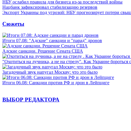
НБУ ослабил правила для бизнеса из-за последствий войны
Нацбанк зафиксировал стабилизацию резервов
Экспорт Украины под угрозой: НБУ прогнозирует потери свыш
Сюжеты
Итоги 07.08: "Адские" санкции и "парад" дронов
Адские санкции. Решение Сената США
"Охотиться на лучника, а не на стрелу". Как Украине бороться 
Загадочный звук напугал Москву: что это было
Итоги 06.08: Санкции против РФ и дрон в Лейпциге
ВЫБОР РЕДАКТОРА