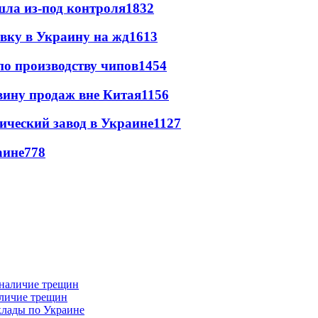
шла из-под контроля
1832
авку в Украину на жд
1613
по производству чипов
1454
вину продаж вне Китая
1156
ический завод в Украине
1127
аине
778
аличие трещин
клады по Украине