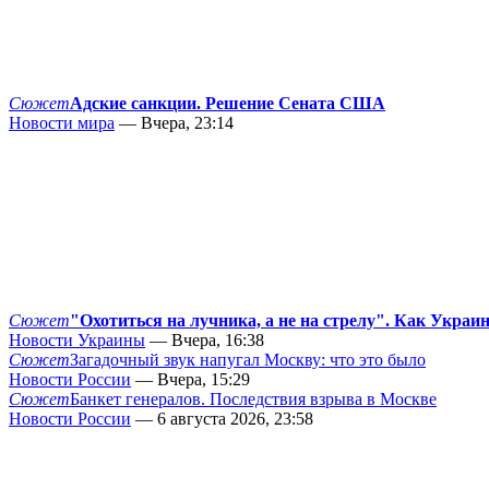
Сюжет
Адские санкции. Решение Сената США
Новости мира
— Вчера, 23:14
Сюжет
"Охотиться на лучника, а не на стрелу". Как Украи
Новости Украины
— Вчера, 16:38
Сюжет
Загадочный звук напугал Москву: что это было
Новости России
— Вчера, 15:29
Сюжет
Банкет генералов. Последствия взрыва в Москве
Новости России
— 6 августа 2026, 23:58