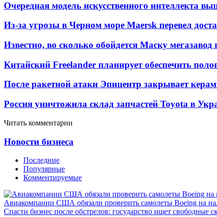
Очередная модель искусственного интеллекта вы
Из-за угрозы в Черном море Maersk перевел дост
Известно, во сколько обойдется Маску мегазавод 
Китайский Freelander планирует обеспечить поло
После ракетной атаки Эпицентр закрывает керам
Россия уничтожила склад запчастей Toyota в Укр
Читать комментарии
Новости бизнеса
Последние
Популярные
Комментируемые
Авиакомпании США обязали проверить самолеты Boeing на н
Спасти бизнес после обстрелов: государство ищет свободные с