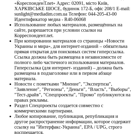
«КореспонденТ.net» Адрес: 02091, місто Київ,
ХАРКІВСЬКЕ ШОСЕ, будинок 172-Б, офіс 208/1 E-mail:
sunlight@mediadim.com.ua
Телефон: 044-205-43-00
Идентификатор медиа - R40-06068
Использование любых материалов, размещённых на
сайте, разрешается при условии ссылки на
Корреспондент.net.
При копировании материалов со страницы «Новости
Украины и мира», для интернет-изданий – обязательна
прямая открытая для поисковых систем гиперссылка.
Ссылка должна быть размещена в независимости от
полного либо частичного использования материалов.
Гиперссылка (для интернет- изданий) – должна быть
размещена в подзаголовке или в первом абзаце
материала.
Новости с пометками "Мнение", "Экспертиза",
"Заявление", "Регионы", "Деньги", "Власть", "Выборы",
"Тест-драйв", "Спецпроекты", "Промо" публикуются на
правах рекламы.
Раздел Спецпроекты создается совместно с
коммерческими партнерами.
Любое копирование, публикация, републикация и
другое распространение информации, которое содержит
ссылку на "Интерфакс-Украина", EPA / UPG, строго
воспрещается.