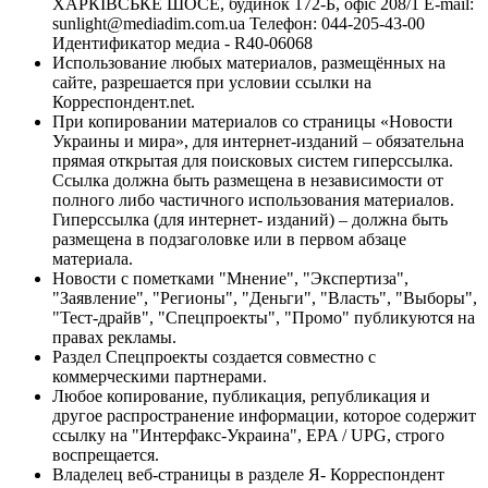
ХАРКІВСЬКЕ ШОСЕ, будинок 172-Б, офіс 208/1 E-mail:
sunlight@mediadim.com.ua
Телефон: 044-205-43-00
Идентификатор медиа - R40-06068
Использование любых материалов, размещённых на
сайте, разрешается при условии ссылки на
Корреспондент.net.
При копировании материалов со страницы «Новости
Украины и мира», для интернет-изданий – обязательна
прямая открытая для поисковых систем гиперссылка.
Ссылка должна быть размещена в независимости от
полного либо частичного использования материалов.
Гиперссылка (для интернет- изданий) – должна быть
размещена в подзаголовке или в первом абзаце
материала.
Новости с пометками "Мнение", "Экспертиза",
"Заявление", "Регионы", "Деньги", "Власть", "Выборы",
"Тест-драйв", "Спецпроекты", "Промо" публикуются на
правах рекламы.
Раздел Спецпроекты создается совместно с
коммерческими партнерами.
Любое копирование, публикация, републикация и
другое распространение информации, которое содержит
ссылку на "Интерфакс-Украина", EPA / UPG, строго
воспрещается.
Владелец веб-страницы в разделе Я- Корреспондент