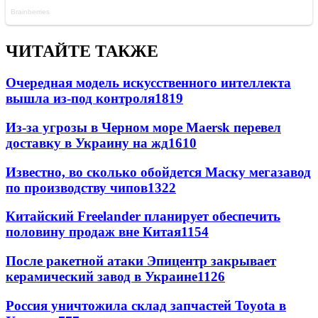
ЧИТАЙТЕ ТАКЖЕ
Очередная модель искусственного интеллекта
вышла из-под контроля
1819
Из-за угрозы в Черном море Maersk перевел
доставку в Украину на жд
1610
Известно, во сколько обойдется Маску мегазавод
по производству чипов
1322
Китайский Freelander планирует обеспечить
половину продаж вне Китая
1154
После ракетной атаки Эпицентр закрывает
керамический завод в Украине
1126
Россия уничтожила склад запчастей Toyota в