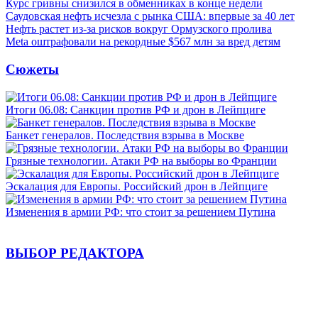
Курс гривны снизился в обменниках в конце недели
Саудовская нефть исчезла с рынка США: впервые за 40 лет
Нефть растет из-за рисков вокруг Ормузского пролива
Meta оштрафовали на рекордные $567 млн за вред детям
Сюжеты
Итоги 06.08: Санкции против РФ и дрон в Лейпциге
Банкет генералов. Последствия взрыва в Москве
Грязные технологии. Атаки РФ на выборы во Франции
Эскалация для Европы. Российский дрон в Лейпциге
Изменения в армии РФ: что стоит за решением Путина
ВЫБОР РЕДАКТОРА