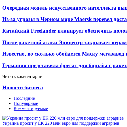
Очередная модель искусственного интеллекта вы
Из-за угрозы в Черном море Maersk перевел дост
Китайский Freelander планирует обеспечить поло
После ракетной атаки Эпицентр закрывает керам
Известно, во сколько обойдется Маску мегазавод 
Германия представила фрегат для борьбы с раке
Читать комментарии
Новости бизнеса
Последние
Популярные
Комментируемые
Украина просит у ЕК 220 млн евро для поддержки аграриев