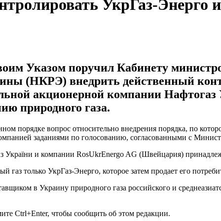
тролировать УкрГаз-Энерго и
им Указом поручил Кабинету министро
аины (НКРЭ) внедрить действенный кон
льной акционерной компании Нафтогаз 
ию природного газа.
енном порядке вопрос относительно внедрения порядка, по кото
компанией заданиями по голосованию, согласованными с Минист
аз України и компании RosUkrEnergo AG (Швейцария) принадле
й газ только УкрГаз-Энерго, которое затем продает его потреби
тавщиком в Украину природного газа российского и среднеазиат
те Ctrl+Enter, чтобы сообщить об этом редакции.