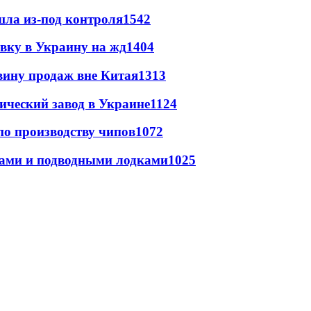
шла из-под контроля
1542
авку в Украину на жд
1404
вину продаж вне Китая
1313
ический завод в Украине
1124
по производству чипов
1072
тами и подводными лодками
1025