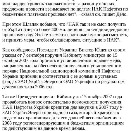
миллиардов гривень задолженности за разницу в ценах,
предложив провести взаимозачет по долгам НАК Нафтогаз по
бюджетным платежам прошлых лет", - сказал он, пишет Дело.
При этом Шлапак добавил, что "НАК так и не смог получить
от УкрГаз-Энерго более 400 миллионов гривен дивидендов по
прошлому году. Это те элементы, которые нужно рассмотреть,
и принять меры, чтобы сбалансировать ситуацию в НАК".
Как сообщалось, Президент Украины Виктор Ющенко своим
указом от 7 сентября поручил Кабинету министров до 15
октября 2007 года принять в установленном порядке меры,
направленные на обеспечение получения в установленном
порядке Национальной акционерной компанией Нафтогаз
України прибыли в соответствии с ее долями в уставных
фондах ЗАО УкрГаз-Энерго и ОАО Укрнафта по результатам
деятельности за 2006 год.
Также Президент поручил Кабмину до 15 ноября 2007 года
проработать вопрос относительно возможности получения
НАК Нафтогаз України кредитов для закупки в 2007 году у
ЗАО УкрГаз-Энерго природного газа, который хранится в
подземных хранилищах, для его дальнейшего снабжения в
2008 году теплогенерирующим и бюджетным организациям
по действующим на данное время ценам.