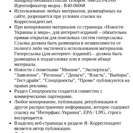
sunlight@mediadim.com.ua
Телефон: 044-205-43-00
Идентификатор медиа - R40-06068
Использование любых материалов, размещённых на
сайте, разрешается при условии ссылки на
Корреспондент.net.
При копировании материалов со страницы «Новости
Украины и мира», для интернет-изданий – обязательна
прямая открытая для поисковых систем гиперссылка.
Ссылка должна быть размещена в независимости от
полного либо частичного использования материалов.
Гиперссылка (для интернет- изданий) – должна быть
размещена в подзаголовке или в первом абзаце
материала.
Новости с пометками "Мнение", "Экспертиза",
"Заявление", "Регионы", "Деньги", "Власть", "Выборы",
"Тест-драйв", "Спецпроекты", "Промо" публикуются на
правах рекламы.
Раздел Спецпроекты создается совместно с
коммерческими партнерами.
Любое копирование, публикация, републикация и
другое распространение информации, которое содержит
ссылку на "Интерфакс-Украина", EPA / UPG, строго
воспрещается.
Владелец веб-страницы в разделе Я- Корреспондент
является автор публикации.