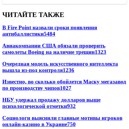
ЧИТАЙТЕ ТАКЖЕ
В Fire Point назвали сроки появления
антибаллистики
5484
Авиакомпании США обязали проверить
самолеты Boeing на наличие трещин
1323
Очередная модель искусственного интеллекта
вышла из-под контроля
1236
Известно, во сколько обойдется Маску мегазавод
по производству чипов
1027
НБУ удержал продажу долларов выше
психологической отметки
932
Социологи выяснили главные мотивы игроков
онлайн-казино в Украине
750