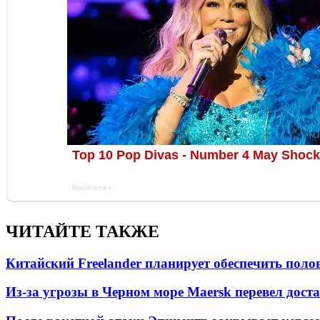
ЧИТАЙТЕ ТАКЖЕ
Китайский Freelander планирует обеспечить поло
Из-за угрозы в Черном море Maersk перевел дост