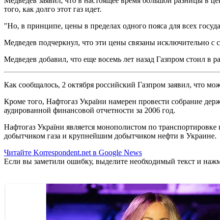
Медведев заявил, что в настоящее время большой разницы в цена
того, как долго этот газ идет.
"Но, в принципе, цены в пределах одного пояса для всех государ
Медведев подчеркнул, что эти цены связаны исключительно с с
Медведев добавил, что еще восемь лет назад Газпром стоил в ра
Как сообщалось, 2 октября российский Газпром заявил, что мо
Кроме того, Нафтогаз України намерен провести собрание держ
аудированной финансовой отчетности за 2006 год.
Нафтогаз України является монополистом по транспортировке 
добытчиком газа и крупнейшим добытчиком нефти в Украине.
Читайте Korrespondent.net в Google News
Если вы заметили ошибку, выделите необходимый текст и нажми