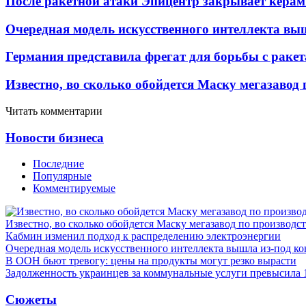
После ракетной атаки Эпицентр закрывает керам
Очередная модель искусственного интеллекта вы
Германия представила фрегат для борьбы с раке
Известно, во сколько обойдется Маску мегазавод 
Читать комментарии
Новости бизнеса
Последние
Популярные
Комментируемые
Известно, во сколько обойдется Маску мегазавод по производс
Кабмин изменил подход к распределению электроэнергии
Очередная модель искусственного интеллекта вышла из-под ко
В ООН бьют тревогу: цены на продукты могут резко вырасти
Задолженность украинцев за коммунальные услуги превысила 
Сюжеты