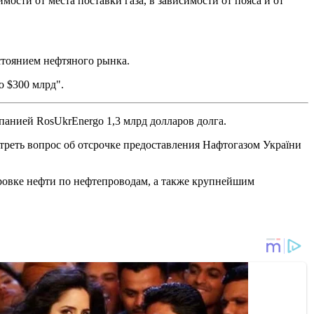
мости от места поставки газа, в зависимости от пояса и от
остоянием нефтяного рынка.
о $300 млрд".
мпанией RosUkrEnergo 1,3 млрд долларов долга.
отреть вопрос об отсрочке предоставления Нафтогазом України
ровке нефти по нефтепроводам, а также крупнейшим