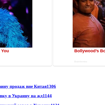
вину продаж вне Китая
1306
авку в Украину на жд
1144