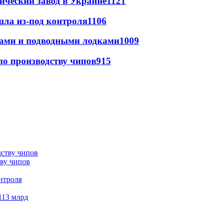
ический завод в Украине
1121
шла из-под контроля
1106
тами и подводными лодками
1009
по производству чипов
915
тву чипов
нтроля
113 млрд