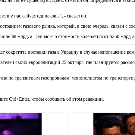
х на газ не существует. Цена, отметил он, определяется в зависи
ств у нас сейчас одинаковы", - сказал он.
остоянием газового рынка, который, в свою очередь, связан с с
йоне $8 млрд, а "сейчас его стоимость колеблется от $250 млрд д
жет сократить поставки газа в Украину в случае непогашение ко
ателей своих еврооблигаций 25 октября, где планируется рассм
газа по транзитным газопроводам, монополистом по транспорти
те Ctrl+Enter, чтобы сообщить об этом редакции.