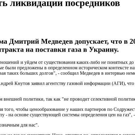
ть ликвидации посредников
ма Дмитрий Медведев допускает, что в 2
тракта на поставки газа в Украину.
ношений и уйдем от существования каких-либо не понятных до к
рые были предложены в определенном историческом контексте н
авая таких больших долгов", - сообщил Медведев в интервью н
ндрей Кнутов заявил агентству газовой информации (АГИ), что
ом внешней политики, так как "не проводит селективной полити
ля того, чтобы ценообразование у наших партнеров по Содружест
 - на основе существующей системы определения цен на газ", - 
означным для нас".