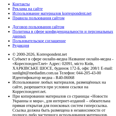
Контакты
Реклама на сайте
Использование материалов korrespondent.net
Правила пользования сайтом
Договор пользования сайтом
Политика в сфере конфиденциальности и персональных
данных
Пользовательское соглашение
Редакция
© 2000-2026, Korrespondent.net
Субъект в сфере онлайн-медиа Название онлайн-медиа -
«КореспонденТ.net» Адрес: 02091, місто Київ,
ХАРКІВСЬКЕ ШОСЕ, будинок 172-Б, офіс 208/1 E-mail:
sunlight@mediadim.com.ua
Телефон: 044-205-43-00
Идентификатор медиа - R40-06068
Использование любых материалов, размещённых на
сайте, разрешается при условии ссылки на
Корреспондент.net.
При копировании материалов со страницы «Новости
Украины и мира», для интернет-изданий – обязательна
прямая открытая для поисковых систем гиперссылка.
Ссылка должна быть размещена в независимости от
полного либо частичного использования материалов.