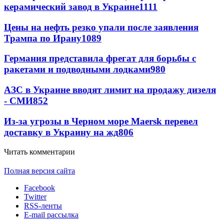
керамический завод в Украине
1111
Цены на нефть резко упали после заявления
Трампа по Ирану
1089
Германия представила фрегат для борьбы с
ракетами и подводными лодками
980
АЗС в Украине вводят лимит на продажу дизеля
- СМИ
852
Из-за угрозы в Черном море Maersk перевел
доставку в Украину на жд
806
Читать комментарии
Полная версия сайта
Facebook
Twitter
RSS-ленты
E-mail рассылка