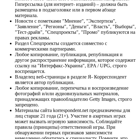
Гиперссылка (для интернет- изданий) – должна быть
размещена в подзаголовке или в первом абзаце
материала.
Новости с пометками "Мнение", "Экспертиза",
"Заявление", "Регионы", "Деньги", "Власть", "Выборы",
"Тест-драйв", "Спецпроекты", "Промо" публикуются на
правах рекламы.
Раздел Спецпроекты создается совместно с
коммерческими партнерами.
Любое копирование, публикация, републикация и
другое распространение информации, которое содержит
ссылку на "Интерфакс-Украина", EPA / UPG, строго
воспрещается.
Владелец веб-страницы в разделе Я- Корреспондент
является автор публикации.
Любое копирование, перепечатка и воспроизведение
фотографий и/или аудиовизуальных материалов,
принадлежащих правообладателю Getty Images, строго
запрещено.
Материалы сайта korrespondent.net предназначены для
лиц старше 21 года (21+). Участие в азартных играх
может вызвать игровую зависимость. Соблюдайте
правила (принципы) ответственной игры. При
обнаружении первых признаков зависимости
немедленно обратитесь к специалисту. Помните, что