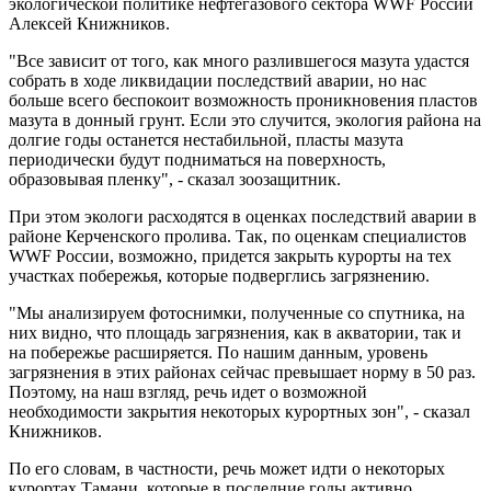
экологической политике нефтегазового сектора WWF России
Алексей Книжников.
"Все зависит от того, как много разлившегося мазута удастся
собрать в ходе ликвидации последствий аварии, но нас
больше всего беспокоит возможность проникновения пластов
мазута в донный грунт. Если это случится, экология района на
долгие годы останется нестабильной, пласты мазута
периодически будут подниматься на поверхность,
образовывая пленку", - сказал зоозащитник.
При этом экологи расходятся в оценках последствий аварии в
районе Керченского пролива. Так, по оценкам специалистов
WWF России, возможно, придется закрыть курорты на тех
участках побережья, которые подверглись загрязнению.
"Мы анализируем фотоснимки, полученные со спутника, на
них видно, что площадь загрязнения, как в акватории, так и
на побережье расширяется. По нашим данным, уровень
загрязнения в этих районах сейчас превышает норму в 50 раз.
Поэтому, на наш взгляд, речь идет о возможной
необходимости закрытия некоторых курортных зон", - сказал
Книжников.
По его словам, в частности, речь может идти о некоторых
курортах Тамани, которые в последние годы активно