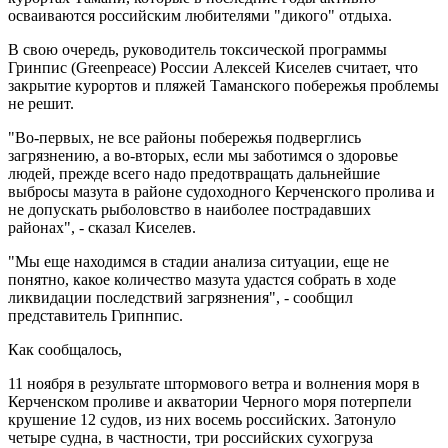
осваиваются российским любителями "дикого" отдыха.
В свою очередь, руководитель токсической программы
Гринпис (Greenpeace) России Алексей Киселев считает, что
закрытие курортов и пляжей Таманского побережья проблемы
не решит.
"Во-первых, не все районы побережья подверглись
загрязнению, а во-вторых, если мы заботимся о здоровье
людей, прежде всего надо предотвращать дальнейшие
выбросы мазута в районе судоходного Керченского пролива и
не допускать рыболовство в наиболее пострадавших
районах", - сказал Киселев.
"Мы еще находимся в стадии анализа ситуации, еще не
понятно, какое количество мазута удастся собрать в ходе
ликвидации последствий загрязнения", - сообщил
представитель Грипнпис.
Как сообщалось,
11 ноября в результате штормового ветра и волнения моря в
Керченском проливе и акватории Черного моря потерпели
крушение 12 судов, из них восемь российских. Затонуло
четыре судна, в частности, три российских сухогруза