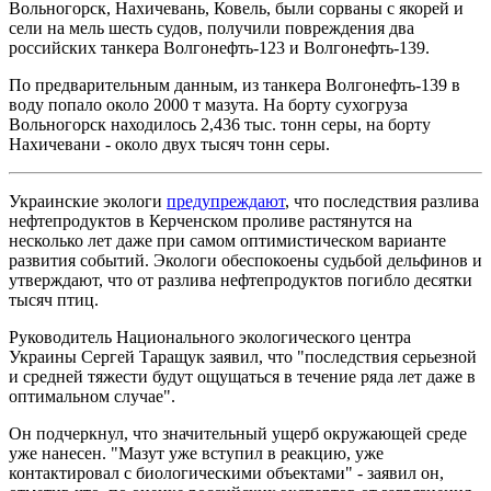
Вольногорск, Нахичевань, Ковель, были сорваны с якорей и
сели на мель шесть судов, получили повреждения два
российских танкера Волгонефть-123 и Волгонефть-139.
По предварительным данным, из танкера Волгонефть-139 в
воду попало около 2000 т мазута. На борту сухогруза
Вольногорск находилось 2,436 тыс. тонн серы, на борту
Нахичевани - около двух тысяч тонн серы.
Украинские экологи
предупреждают
, что последствия разлива
нефтепродуктов в Керченском проливе растянутся на
несколько лет даже при самом оптимистическом варианте
развития событий. Экологи обеспокоены судьбой дельфинов и
утверждают, что от разлива нефтепродуктов погибло десятки
тысяч птиц.
Руководитель Национального экологического центра
Украины Сергей Таращук заявил, что "последствия серьезной
и средней тяжести будут ощущаться в течение ряда лет даже в
оптимальном случае".
Он подчеркнул, что значительный ущерб окружающей среде
уже нанесен. "Мазут уже вступил в реакцию, уже
контактировал с биологическими объектами" - заявил он,