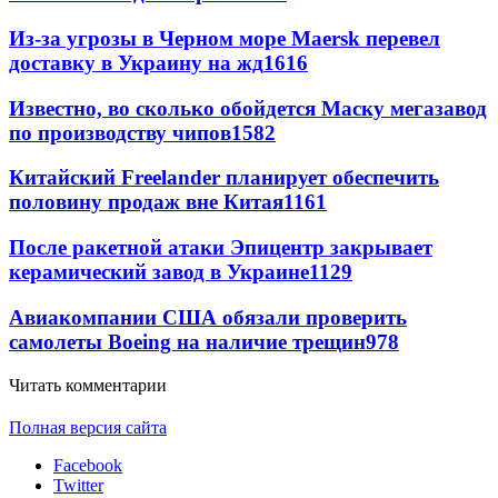
Из-за угрозы в Черном море Maersk перевел
доставку в Украину на жд
1616
Известно, во сколько обойдется Маску мегазавод
по производству чипов
1582
Китайский Freelander планирует обеспечить
половину продаж вне Китая
1161
После ракетной атаки Эпицентр закрывает
керамический завод в Украине
1129
Авиакомпании США обязали проверить
самолеты Boeing на наличие трещин
978
Читать комментарии
Полная версия сайта
Facebook
Twitter