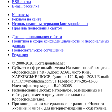
RSS-ленты
E-mail рассылка
Контакты
Реклама на сайте
Использование материалов korrespondent.net
Правила пользования сайтом
Договор пользования сайтом
Политика в сфере конфиденциальности и персональных
данных
Пользовательское соглашение
Редакция
© 2000-2026, Korrespondent.net
Субъект в сфере онлайн-медиа Название онлайн-медиа -
«КореспонденТ.net» Адрес: 02091, місто Київ,
ХАРКІВСЬКЕ ШОСЕ, будинок 172-Б, офіс 208/1 E-mail:
sunlight@mediadim.com.ua
Телефон: 044-205-43-00
Идентификатор медиа - R40-06068
Использование любых материалов, размещённых на
сайте, разрешается при условии ссылки на
Корреспондент.net.
При копировании материалов со страницы «Новости
Украины и мира», для интернет-изданий – обязательна