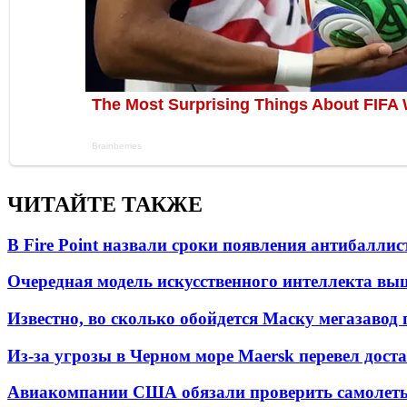
ЧИТАЙТЕ ТАКЖЕ
В Fire Point назвали сроки появления антибалли
Очередная модель искусственного интеллекта вы
Известно, во сколько обойдется Маску мегазавод 
Из-за угрозы в Черном море Maersk перевел дост
Авиакомпании США обязали проверить самолеты