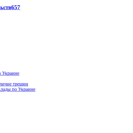
ьств
657
в Украине
аличие трещин
клады по Украине