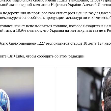
обиться лидер блока своего имени Юлия Тимошенко, 11,5% - Пре
ьной акционерной компании Нафтогаз України Алексей Ивченко,
подорожания импортного газа станет рост цен на газ для населе
 неконкурентоспособность продукции металлургии и химической 
активнее начнет использоваться топливо, которое находится в нал
газа, а 18,9% считают, что Украина начнет закупать газ не в Ро
 Всего было опрошено 1227 респондентов старше 18 лет в 127 на
те Ctrl+Enter, чтобы сообщить об этом редакции.