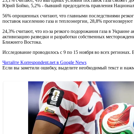
23,1% считают, что выгодных условий поставок газа сможет д
Юрий Бойко, 5,2% - бывший председатель правления Национал
56% опрошенных считают, что главными последствиями резкого 
поставок населению газа и теплоэнергии, 28,8% прогнозируют
24,3% считают, что из-за резкого подорожания газа в Украине 
активизацию разведки и разработки собственных месторождений 
Ближнего Востока.
Исследование проводилось с 9 по 15 ноября во всех регионах.
Читайте Korrespondent.net в Google News
Если вы заметили ошибку, выделите необходимый текст и нажми