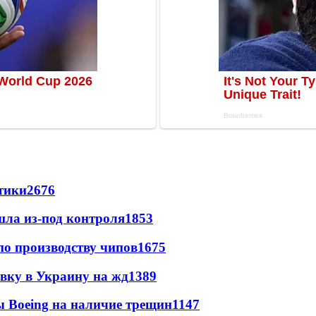
стики
2676
шла из-под контроля
1853
по производству чипов
1675
авку в Украину на жд
1389
 Boeing на наличие трещин
1147