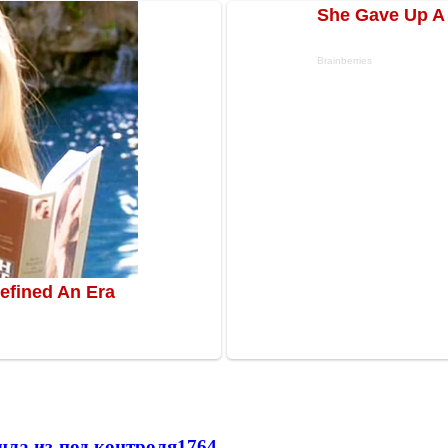
шла из-под контроля
1764