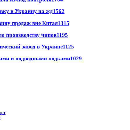
авку в Украину на жд
1562
вину продаж вне Китая
1315
по производству чипов
1195
ический завод в Украине
1125
тами и подводными лодками
1029
т