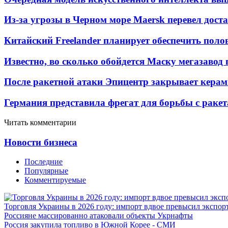
Из-за угрозы в Черном море Maersk перевел дост
Китайский Freelander планирует обеспечить поло
Известно, во сколько обойдется Маску мегазавод 
После ракетной атаки Эпицентр закрывает керам
Германия представила фрегат для борьбы с раке
Читать комментарии
Новости бизнеса
Последние
Популярные
Комментируемые
Торговля Украины в 2026 году: импорт вдвое превысил экспор
Россияне массированно атаковали объекты Укрнафты
Россия закупила топливо в Южной Корее - СМИ