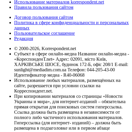
Использование материалов korrespondent.net
Правила пользования сайтом
Договор пользования сайтом
Политика в сфере конфиденциальности и персональных
данных
Пользовательское соглашение
Редакция
© 2000-2026, Korrespondent.net
Субъект в сфере онлайн-медиа Название онлайн-медиа -
«КореспонденТ.net» Адрес: 02091, місто Київ,
ХАРКІВСЬКЕ ШОСЕ, будинок 172-Б, офіс 208/1 E-mail:
sunlight@mediadim.com.ua
Телефон: 044-205-43-00
Идентификатор медиа - R40-06068
Использование любых материалов, размещённых на
сайте, разрешается при условии ссылки на
Корреспондент.net.
При копировании материалов со страницы «Новости
Украины и мира», для интернет-изданий – обязательна
прямая открытая для поисковых систем гиперссылка.
Ссылка должна быть размещена в независимости от
полного либо частичного использования материалов.
Гиперссылка (для интернет- изданий) – должна быть
размещена в подзаголовке или в первом абзаце