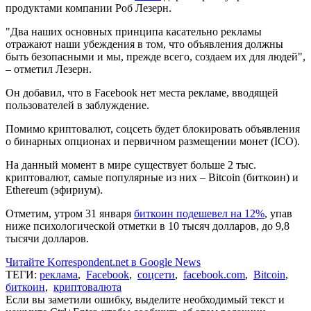
продуктами компании Роб Лезерн.
"Два наших основных принципа касательно рекламы
отражают наши убеждения в том, что объявления должны
быть безопасными и мы, прежде всего, создаем их для людей",
– отметил Лезерн.
Он добавил, что в Facebook нет места рекламе, вводящей
пользователей в заблуждение.
Помимо криптовалют, соцсеть будет блокировать объявления
о бинарных опционах и первичном размещении монет (ICO).
На данный момент в мире существует больше 2 тыс.
криптовалют, самые популярные из них – Bitcoin (биткоин) и
Ethereum (эфириум).
Отметим, утром 31 января
биткоин подешевел на 12%
, упав
ниже психологической отметки в 10 тысяч долларов, до 9,8
тысячи долларов.
Читайте Korrespondent.net в Google News
ТЕГИ:
реклама
,
Facebook
,
соцсети
,
facebook.com
,
Bitcoin
,
биткоин
,
криптовалюта
Если вы заметили ошибку, выделите необходимый текст и