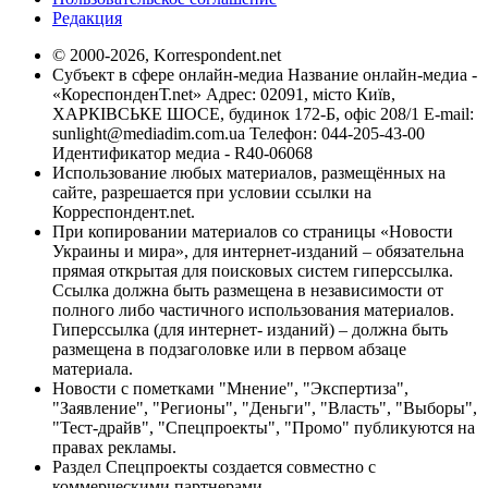
Редакция
© 2000-2026, Korrespondent.net
Субъект в сфере онлайн-медиа Название онлайн-медиа -
«КореспонденТ.net» Адрес: 02091, місто Київ,
ХАРКІВСЬКЕ ШОСЕ, будинок 172-Б, офіс 208/1 E-mail:
sunlight@mediadim.com.ua
Телефон: 044-205-43-00
Идентификатор медиа - R40-06068
Использование любых материалов, размещённых на
сайте, разрешается при условии ссылки на
Корреспондент.net.
При копировании материалов со страницы «Новости
Украины и мира», для интернет-изданий – обязательна
прямая открытая для поисковых систем гиперссылка.
Ссылка должна быть размещена в независимости от
полного либо частичного использования материалов.
Гиперссылка (для интернет- изданий) – должна быть
размещена в подзаголовке или в первом абзаце
материала.
Новости с пометками "Мнение", "Экспертиза",
"Заявление", "Регионы", "Деньги", "Власть", "Выборы",
"Тест-драйв", "Спецпроекты", "Промо" публикуются на
правах рекламы.
Раздел Спецпроекты создается совместно с
коммерческими партнерами.