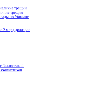
аличие трещин
клады по Украине
е 2 млрд долларов
с баллистикой