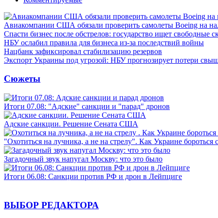
Авиакомпании США обязали проверить самолеты Boeing на н
Спасти бизнес после обстрелов: государство ищет свободные с
НБУ ослабил правила для бизнеса из-за последствий войны
Нацбанк зафиксировал стабилизацию резервов
Экспорт Украины под угрозой: НБУ прогнозирует потери свыш
Сюжеты
Итоги 07.08: "Адские" санкции и "парад" дронов
Адские санкции. Решение Сената США
"Охотиться на лучника, а не на стрелу". Как Украине бороться 
Загадочный звук напугал Москву: что это было
Итоги 06.08: Санкции против РФ и дрон в Лейпциге
ВЫБОР РЕДАКТОРА