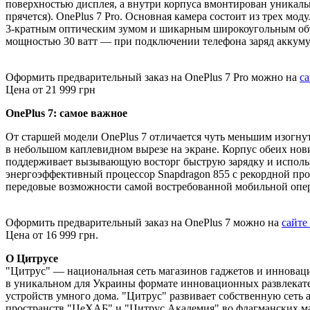
поверхностью дисплея, а внутри корпуса вмонтирован уникаль
прячется). OnePlus 7 Pro. Основная камера состоит из трех м
3-кратным оптическим зумом и шикарным широкоугольным объек
мощностью 30 ватт — при подключении телефона заряд аккумуля
Оформить предварительный заказ на OnePlus 7 Pro можно на
с
Цена от 21 999 грн
OnePlus 7: самое важное
От старшей модели OnePlus 7 отличается чуть меньшим изогну
в небольшом каплевидном вырезе на экране. Корпус обеих но
поддерживает вызывающую восторг быструю зарядку и использу
энергоэффективный процессор Snapdragon 855 с рекордной прои
передовые возможности самой востребованной мобильной опе
Оформить предварительный заказ на OnePlus 7 можно на
сайте
Цена от 16 999 грн.
О Цитрусе
"Цитрус" — национальная сеть магазинов гаджетов и инновац
в уникальном для Украины формате инновационных развлекате
устройств умного дома. "Цитрус" развивает собственную сеть
пространств "ЦеХАБ" и "Цитрус Академия" во флагманских ма