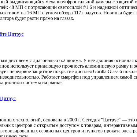
ный выдвигающийся механизм фронтальной камеры с защитой от 
одулей: 48 МП с потрясающий светосилой f/1.6 и надежной оптич
тивом на 16 МП с углом обзора 117 градусов. Новинка будет в
тора будет расти прямо на глазах.
айте Цитрус
тым дисплеем с диагональю 6.2 дюйма. У нее двойная основная 
винок использует придающую прочность алюминиевую рамку и э
ет передовое защитное покрытие дисплея Gorilla Glass 6 покол
зводительностью. Работает смартфон под управлением самой све
рационной системы на рынке.
 Цитрус
ионных технологий, основана в 2000 г. Сегодня "Цитрус" — эт
льных центров с открытым доступом к товарам, интерактивными
 авторизированных сервисных центров и пунктов проката электр
газинах сети.