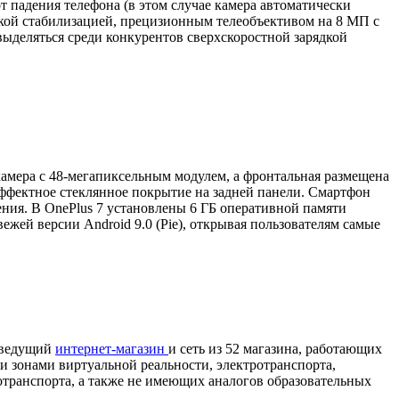
падения телефона (в этом случае камера автоматически
еской стабилизацией, прецизионным телеобъективом на 8 МП с
ыделяться среди конкурентов сверхскоростной зарядкой
камера с 48-мегапиксельным модулем, а фронтальная размещена
ффектное стеклянное покрытие на задней панели. Смартфон
ения. В OnePlus 7 установлены 6 ГБ оперативной памяти
жей версии Android 9.0 (Pie), открывая пользователям самые
о ведущий
интернет-магазин
и сеть из 52 магазина, работающих
 зонами виртуальной реальности, электротранспорта,
отранспорта, а также не имеющих аналогов образовательных