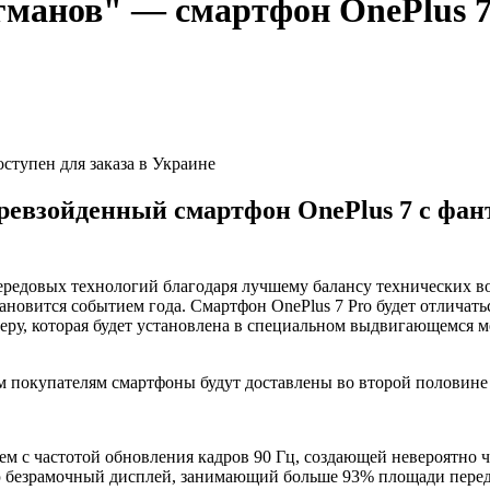
анов" — смартфон OnePlus 7 д
евзойденный смартфон OnePlus 7 с фан
передовых технологий благодаря лучшему балансу технических в
тановится событием года. Смартфон OnePlus 7 Pro будет отлича
ру, которая будет установлена в специальном выдвигающемся ме
ым покупателям смартфоны будут доставлены во второй половине
 с частотой обновления кадров 90 Гц, создающей невероятно ч
ю безрамочный дисплей, занимающий больше 93% площади перед