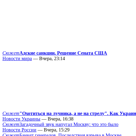
Сюжет
Адские санкции. Решение Сената США
Новости мира
— Вчера, 23:14
Сюжет
"Охотиться на лучника, а не на стрелу". Как Украи
Новости Украины
— Вчера, 16:38
Сюжет
Загадочный звук напугал Москву: что это было
Новости России
— Вчера, 15:29
Сюжет
Банкет генералов. Последствия взрыва в Москве