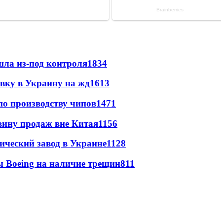
шла из-под контроля
1834
авку в Украину на жд
1613
по производству чипов
1471
вину продаж вне Китая
1156
ический завод в Украине
1128
 Boeing на наличие трещин
811