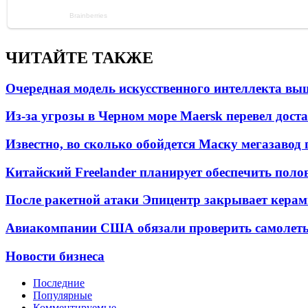
ЧИТАЙТЕ ТАКЖЕ
Очередная модель искусственного интеллекта вы
Из-за угрозы в Черном море Maersk перевел дост
Известно, во сколько обойдется Маску мегазавод 
Китайский Freelander планирует обеспечить поло
После ракетной атаки Эпицентр закрывает керам
Авиакомпании США обязали проверить самолеты
Новости бизнеса
Последние
Популярные
Комментируемые