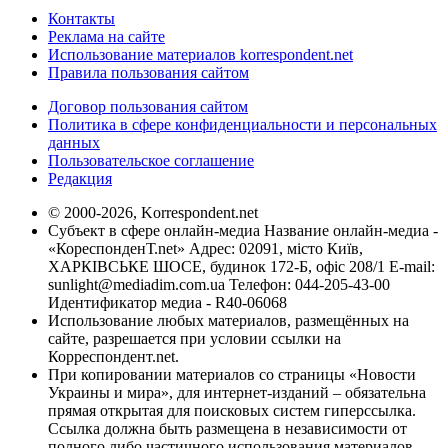
Контакты
Реклама на сайте
Использование материалов korrespondent.net
Правила пользования сайтом
Договор пользования сайтом
Политика в сфере конфиденциальности и персональных
данных
Пользовательское соглашение
Редакция
© 2000-2026, Korrespondent.net
Субъект в сфере онлайн-медиа Название онлайн-медиа -
«КореспонденТ.net» Адрес: 02091, місто Київ,
ХАРКІВСЬКЕ ШОСЕ, будинок 172-Б, офіс 208/1 E-mail:
sunlight@mediadim.com.ua
Телефон: 044-205-43-00
Идентификатор медиа - R40-06068
Использование любых материалов, размещённых на
сайте, разрешается при условии ссылки на
Корреспондент.net.
При копировании материалов со страницы «Новости
Украины и мира», для интернет-изданий – обязательна
прямая открытая для поисковых систем гиперссылка.
Ссылка должна быть размещена в независимости от
полного либо частичного использования материалов.