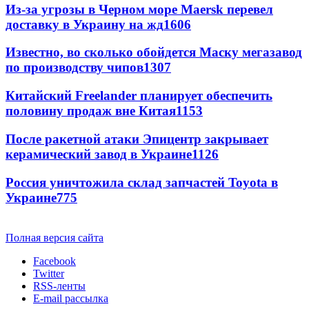
Из-за угрозы в Черном море Maersk перевел
доставку в Украину на жд
1606
Известно, во сколько обойдется Маску мегазавод
по производству чипов
1307
Китайский Freelander планирует обеспечить
половину продаж вне Китая
1153
После ракетной атаки Эпицентр закрывает
керамический завод в Украине
1126
Россия уничтожила склад запчастей Toyota в
Украине
775
Полная версия сайта
Facebook
Twitter
RSS-ленты
E-mail рассылка