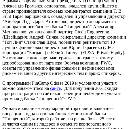
В рамках форума выступят президент KTD Group (Saturn)
Александр Громыко, основатель, владелец крупнейшего в
стране производителя соковых концентратов компании T. B.
Fruit Тарас Барщовский, совладелец и управляющий директор
"Айсберг Лтд" Дарья Антоненко, директор департамента
корпоративного бизнеса банка "Пивденный" Александр
Матюшенко, управляющий партнер Credit Engineering
(Швейцария) Андрей Сичка, генеральный директор компании
"Топ Лид" Станислав Шум, победители рейтинга топ-10
лучших финансовых директоров Юрий Тарасенко (CFО
корпорации "Богдан") и Юрий Пинчук (FP&A, Private Equity).
Участников также ждет мастер-класс по трансфертному
ценообразованию от партнера Форума компании PWC,
советы по управлению финансовыми и нефинансовыми
рисками и много других интересных тем и ярких спикеров.
С программой FinCamp Odessa’2019 и условиями участия
можно ознакомиться на
сайте
. Для получения 30% скидки
при регистрации на сайте конференции необходимо указать
промо-код банка "Пивденный": PVD.
Финансирование международной торговли и валютные
операции – одна из сильнейших компетенций банка
"Пивденный", который работает на рынке более 25 лет и
является одним из лидеров в сегменте корпоративного