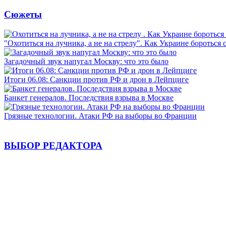
Сюжеты
"Охотиться на лучника, а не на стрелу". Как Украине бороться 
Загадочный звук напугал Москву: что это было
Итоги 06.08: Санкции против РФ и дрон в Лейпциге
Банкет генералов. Последствия взрыва в Москве
Грязные технологии. Атаки РФ на выборы во Франции
ВЫБОР РЕДАКТОРА