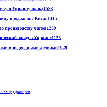
авку в Украину на жд
1583
вину продаж вне Китая
1315
по производству чипов
1239
ический завод в Украине
1125
тами и подводными лодками
1029
е 2 млрд долларов
т