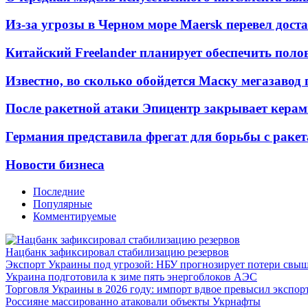
Из-за угрозы в Черном море Maersk перевел дост
Китайский Freelander планирует обеспечить поло
Известно, во сколько обойдется Маску мегазавод 
После ракетной атаки Эпицентр закрывает керам
Германия представила фрегат для борьбы с раке
Новости бизнеса
Последние
Популярные
Комментируемые
Нацбанк зафиксировал стабилизацию резервов
Экспорт Украины под угрозой: НБУ прогнозирует потери свыш
Украина подготовила к зиме пять энергоблоков АЭС
Торговля Украины в 2026 году: импорт вдвое превысил экспор
Россияне массированно атаковали объекты Укрнафты