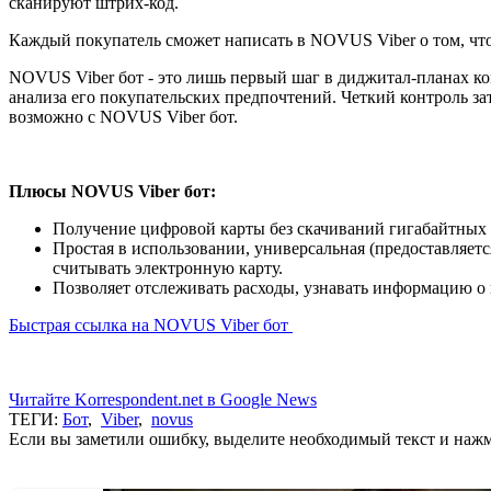
сканируют штрих-код.
Каждый покупатель сможет написать в NOVUS Viber о том, что 
NOVUS Viber бот - это лишь первый шаг в диджитал-планах к
анализа его покупательских предпочтений. Четкий контроль з
возможно с NOVUS Viber бот.
Плюсы NOVUS Viber бот:
Получение цифровой карты без скачиваний гигабайтных
Простая в использовании, универсальная (предоставляет
считывать электронную карту.
Позволяет отслеживать расходы, узнавать информацию о 
Быстрая ссылка на NOVUS Viber бот
Читайте Korrespondent.net в Google News
ТЕГИ:
Бот
,
Viber
,
novus
Если вы заметили ошибку, выделите необходимый текст и нажми