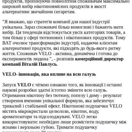
продуктів, пропонуючи повнолітнім споживачам максимально
широкий вибір нікотиновмісних продуктів в якості
альтернативи звичайним сигаретам.
"Я вважаю, що стратегія компанії для нашої індустрії
унікальна. Зараз споживачі більш вимогливі і бажають мати
вибір. Ця тенденція відстежується увсіх категоріях товарів, а
тим більш у сфері тютюнових і нікотинових продуктів. Тому
ВАТ очолює трансформацію індустрії, надаючи клієнтам
альтернативні продукти, які підходять до будь-якого ритму
життя. Споживач VELO - активна, динамічна і готова до
експериментів людина ", - розповів
комерційний директор
компанії Віталій Павлусь
.
VELO- інновація, яка вплине на всю галузь
Запуск
VELO
є чіткою ознакою того, як інновації і останні
наукові розробки здатні істотно змінити всю галузь.
Отримання нікотину без тютюну, попелу і диму - результат
створення вченими унікальної формули, яка забезпечує
тривалий і стабільний ефект. Нікотинові подушечки VELO
містять мікрокристали целюлози, нікотин, воду,
ароматизатори та підсолоджувачі. VELO легко
використовувати: необхідно лише розмістити подушечку між
яснами і верхньою губою. Тримати подушечку