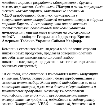
новейшие мировые разработки одновременно с другими
важными рынками. Созданные в
Швеции
и очень популярные
в скандинавских странах, никотиновые подушечки
VELO
приобретают большую популярность у
совершеннолетних потребителей никотина теперь и в других
странах
Европы
. А все потому, что они полностью
соответствуют современным трендам:
удобство
пользования
и
отсутствие влияния на окружающих
людей
", — сообщает
Генеральный директор Бритиш
Американ Тобакко Украина Саймон Уэлфорд.
Компания стремится быть лидером в обновлении отрасли
никотиновых продуктов, предлагая совершеннолетним
потребителям максимально широкий выбор
никотиносодержащих продуктов в качестве альтернативы
обычным сигаретам
!
).
"
Я считаю, что стратегия
компании
для нашей индустрии
уникальна. Сейчас потребители
более требовательны
и
ж
е
л
а
ют иметь выбор. Этот тренд наблюдается во всех
категориях товаров, и уж тем более в сфере табачных и
никотиновых продуктов. Поэтому
ВАТ
возглавляет
трансформацию индустрии, предоставляя клиентам
альтернативные продукты, подходящие к любому ритму
жизни. Потребитель
VELO
— активный, динамичный и