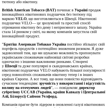
тютюну або нікотину.
British American Tobacco (BAT)
починає в
Україні
продаж
інноваційних нікотинових подушечок без тютюну під
маркою
VELO
, що виготовляються в Швеції. Нікотинові
подушечки VELO— це зрозумілий та простий спосіб
отримання нікотину без диму і неприємного запаху. Україна
стала 14 ринком у світі, на якому компанія запустила свій
інноваційний продукт.
"
Бритіш Американ Тобакко Україна
постійно збільшує свій
портфель продуктів з потенційно зниженим ризиком. Я дуже
задоволений тим, що ми шукаємо можливість пропонувати
українським споживачам найновіші світові розробки
одночасно з іншими важливими ринками. Створені
у
Швеції
та дуже популярні в скандинавських країнах,
нікотинові подушечки VELO набувають більшої популярності
серед повнолітніх споживачів нікотину тепер і в інших
країнах Європи. А все тому, що вони повністю відповідають
сучасним тенденціям:
зручність у використанні і відсутність
впливу на оточуючих людей
", — повідомляє
директор
субрегіону UCCAB (Україна, країни Кавказу і Центральної
Азії, Білорусі) Саймон Уелфорд.
Компанія прагне бути лідером в оновленні галузі нікотинових