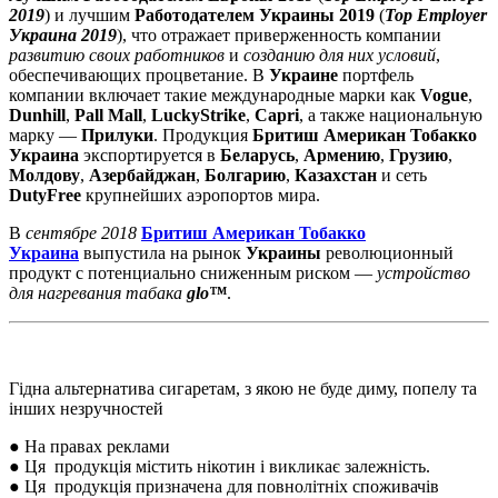
2019
) и лучшим
Работодателем Украины 2019
(
Top Employer
Украина 2019
), что отражает приверженность компании
развитию своих работников
и
созданию для них условий
,
обеспечивающих процветание. В
Украине
портфель
компании включает такие международные марки как
Vogue
,
Dunhill
,
Pall Mall
,
LuckyStrike
,
Capri
, а также национальную
марку —
Прилуки
. Продукция
Бритиш Американ Тобакко
Украина
экспортируется в
Беларусь
,
Армению
,
Грузию
,
Молдову
,
Азербайджан
,
Болгарию
,
Казахстан
и сеть
DutyFree
крупнейших аэропортов мира.
В
сентябре 2018
Бритиш Американ Тобакко
Украина
выпустила на рынок
Украины
революционный
продукт с потенциально сниженным риском —
устройство
для нагрева
ния
табака
glo™
.
Гідна альтернатива сигаретам, з якою не буде диму, попелу та
інших незручностей
● На правах реклами
● Ця продукція містить нікотин і викликає залежність.
● Ця продукція призначена для повнолітніх споживачів