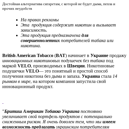
Достойная альтернатива сигаретам, с которой не будет дыма, пепла и
прочих неудобств
На правах рекламы
Эта
продукция содержит никотин и вызывает
зависимость.
Эта
продукция предназначена
для
совершеннолетних
потребителей табака или
никотина.
British American Tobacco
(
BAT
) начинает в
Украине
продажу
инновационных никотиновых подушечек без табака
под
маркой
VELO
, производимых в
Швеции
. Никотиновые
подушечки
VELO
— это понятный и простой способ
получения никотина без дыма и запаха.
Украина
стала
14
рынком в мире
, на котором компания запустила свой
инновационный продукт.
"
Бритиш Американ Тобакко Украина
постоянно
увеличивает свой портфель продуктов с потенциально
с
ниженным риском. Я очень доволен тем, что мы
имеем
возможность предлагать
украинским потребителям