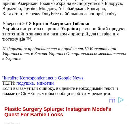
Бритіш Американ Тобакко Україна експортується в Білорусь,
Вірменію, Грузію, Молдову, Азербайджан, Болгарію,
Казахстан і мережу DutyFree найбільших аеропортів світу.
У вересні 2018
Бритіш Американ Тобакко
Україна
випустила на ринок
України
революційний продукт
з потенційно зниженим ризиком - пристрій для нагрівання
тютюну
glo ™.
Информация предоставлена в порядке ст.10 Конституции
Украины и ст. 6 Закона Украины О национальных меньшинствах
в Украине
Читайте Korrespondent.net в Google News
ТЕГИ:
подушка
,
никотин
Если вы заметили ошибку, выделите необходимый текст и
нажмите Ctrl+Enter, чтобы сообщить об этом редакции.