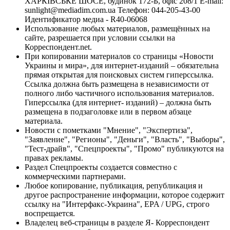
ХАРКІВСЬКЕ ШОСЕ, будинок 172-Б, офіс 208/1 E-mail:
sunlight@mediadim.com.ua
Телефон: 044-205-43-00
Идентификатор медиа - R40-06068
Использование любых материалов, размещённых на
сайте, разрешается при условии ссылки на
Корреспондент.net.
При копировании материалов со страницы «Новости
Украины и мира», для интернет-изданий – обязательна
прямая открытая для поисковых систем гиперссылка.
Ссылка должна быть размещена в независимости от
полного либо частичного использования материалов.
Гиперссылка (для интернет- изданий) – должна быть
размещена в подзаголовке или в первом абзаце
материала.
Новости с пометками "Мнение", "Экспертиза",
"Заявление", "Регионы", "Деньги", "Власть", "Выборы",
"Тест-драйв", "Спецпроекты", "Промо" публикуются на
правах рекламы.
Раздел Спецпроекты создается совместно с
коммерческими партнерами.
Любое копирование, публикация, републикация и
другое распространение информации, которое содержит
ссылку на "Интерфакс-Украина", EPA / UPG, строго
воспрещается.
Владелец веб-страницы в разделе Я- Корреспондент