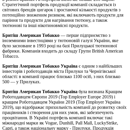
Стратегічний портфель продукції компанії складається із
світових брендів цигарок і зростаючої кількості продуктів з
потенційно зниженим ризиком, які включають продукти для
паріння та продукти для нагрівання тютюну, а також
тютюнові та інші нікотиновмісні продукти.
Бритіш Американ Тобакко
— перше підприємство з
іноземними інвестиціями у тютюновій галузі України, яке
було засноване в 1993 році на базі Прилуцької тютюнової
фабрики. Компанія входить до складу Групи British American
Tobacco.
Бритіш Американ Тобакко Україна
є одним з найбільших
інвесторів і роботодавців міста Прилуки та Чернігівської
області: в компанії працює близько 1100 осіб, з них близько
500 — у Прилуках.
Бритіш Американ Тобакко
Україна
була визнана Кращим
Роботодавцем Європи 2019 (Top Employer Europe 2019) і
кращим Роботодавцем України 2019 (Top Employer Україна
2019), що відображає прихильність компанії до розвитку своїх
працівників і створення для них умов, які забезпечують
процвітання. В Україні портфель компанії включає такі
міжнародні марки як Vogue, Dunhill, Pall Mall, LuckyStrike,
Capri, а також національну марку - Прилуки. Продукція