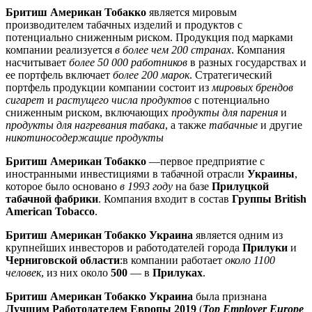
Бритиш Американ Тобакко
является мировым
производителем табачных изделий и продуктов с
потенциально сниженным риском. Продукция под марками
компании реализуется
в более чем 200 странах
. Компания
насчитывает
более 50 000 работников
в разных государствах и
ее портфель включает
более 200 марок
. Стратегический
портфель продукции компании состоит из
мировых брендов
сигарет
и
растущего числа продуктов
с потенциально
сниженным риском, включающих
продукты для парения
и
продукты для нагрева
ния
табака
, а также
табачные
и другие
никотино
содержащие
продукты
Бритиш Американ Тобакко
—первое предприятие с
иностранными инвестициями в табачной отрасли
Украины
,
которое было основано
в 1993 году
на базе
Прилуцкой
табачной фабрики
. Компания входит в состав
Группы British
American Tobacco
.
Бритиш Американ Тобакко Украина
является одним из
крупнейших инвесторов и работодателей города
Прилуки
и
Черниговской области
:в компании работает
около 1100
человек
, из них около
500
— в
Прилуках
.
Бритиш Американ Тобакко Украина
была признана
Лучшим Работодателем Европы 2019
(
Top Employer Europe