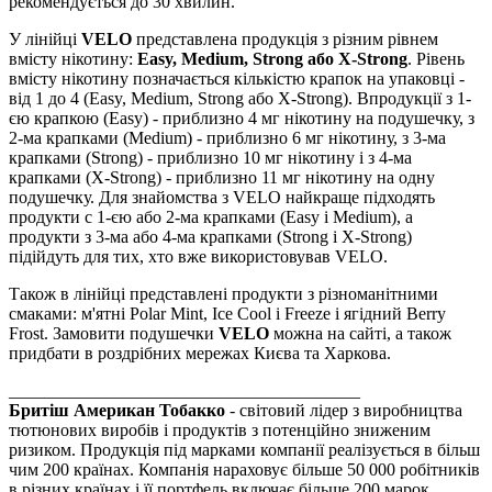
рекомендується до 30 хвилин.
У лінійці
VELO
представлена продукція з різним рівнем
вмісту нікотину:
Easy, Medium, Strong або X-Strong
. Рівень
вмісту нікотину позначається кількістю крапок на упаковці -
від 1 до 4 (Easy, Medium, Strong або X-Strong). Впродукції з 1-
єю крапкою (Easy) - приблизно 4 мг нікотину на подушечку, з
2-ма крапками (Medium) - приблизно 6 мг нікотину, з 3-ма
крапками (Strong) - приблизно 10 мг нікотину і з 4-ма
крапками (X-Strong) - приблизно 11 мг нікотину на одну
подушечку. Для знайомства з VELO найкраще підходять
продукти c 1-єю або 2-ма крапками (Easy і Medium), а
продукти з 3-ма або 4-ма крапками (Strong і X-Strong)
підійдуть для тих, хто вже використовував VELO.
Також в лінійці представлені продукти з різноманітними
смаками: м'ятні Polar Mint, Ice Cool і Freeze і ягідний Berry
Frost. Замовити подушечки
VELO
можна на сайті, а також
придбати в роздрібних мережах Києва та Харкова.
________________________________________
Бритіш Американ Тобакко
- світовий лідер з виробництва
тютюнових виробів і продуктів з потенційно зниженим
ризиком. Продукція під марками компанії реалізується в більш
чим 200 країнах. Компанія нараховує більше 50 000 робітників
в різних країнах і її портфель включає більше 200 марок.