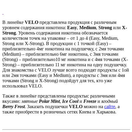
В линейке
VELO
представлена ​​продукция с различным
уровнем содержания никотина:
Easy
,
Medium
,
Strong
или
X-
Strong
. Уровень содержания никотина обозначается
количеством точек на упаковке – от 1 до 4 (Easy, Medium,
Strong или X-Strong). В продукции с 1 точкой (Easy) –
приблизительно 4мг никотина на подушечку, с 2мя точками
(Medium) – приблизительно 6мг никотина, с 3мя точками
(Strong) – приблизительно10 мг никотина и с 4мя точками (X-
Strong) – приблизительно 11 мг никотина на одну подушечку.
Для знакомства с VELO лучше всего подходят продукты c 1ой
или 2мя точками (Easy и Medium), а продукты с 3мя или 4мя
точками (Strong и X-Strong) подойдут для тех, кто уже
использовал VELO.
Также в линейке представлены продуктыс различными
вкусами:
мятные
Polar
Mint
,
Ice
Cool
и
Freeze
и
ягодный
Berry
Frost
. Заказать подушечки
VELO
можно на
сайте
, а
также приобрести в розничных сетях Киева и Харькова.