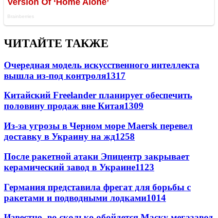
ЧИТАЙТЕ ТАКЖЕ
Очередная модель искусственного интеллекта
вышла из-под контроля
1317
Китайский Freelander планирует обеспечить
половину продаж вне Китая
1309
Из-за угрозы в Черном море Maersk перевел
доставку в Украину на жд
1258
После ракетной атаки Эпицентр закрывает
керамический завод в Украине
1123
Германия представила фрегат для борьбы с
ракетами и подводными лодками
1014
Известно, во сколько обойдется Маску мегазавод