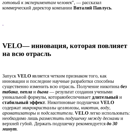
готовый к экспериментам человек
", — рассказал
коммерческий директор компании
Виталий Павлусь
.
VELO— инновация, которая повлияет
на всю отрасль
Запуск
VELO
является четким признаком того, как
инновации и последние научные разработки способны
существенно изменить всю отрасль. Получение никотина
без
табака
,
пепла
и
дыма
— результат создания учеными
уникальной формулы, котораяобеспечивает
длительный
и
стабильный
эффект
. Никотиновые подушечки
VELO
содержат
микрокристаллы целлюлозы
,
никотин
,
воду
,
ароматизаторы
и
подсластители
.
VELO
легко использовать:
необходимо лишь
разместить подушечку между деснами
и
верхней губой. Держать подушечку рекомендуется
до 30
минут
.