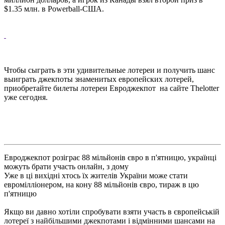
$1.35 млн. в Powerball-США.
Чтобы сыграть в эти удивительные лотереи и получить шанс
выиграть джекпоты знаменитых европейских лотерей,
приобретайте билеты лотереи Евроджекпот на сайте Thelotter
уже сегодня.
Евроджекпот розіграє 88 мільйонів євро в п'ятницю, українці
можуть брати участь онлайн, з дому
Уже в ці вихідні хтось їх жителів України може стати
евромілліонером, на кону 88 мільйонів євро, тираж в цю
п'ятницю
Якщо ви давно хотіли спробувати взяти участь в європейській
лотереї з найбільшими джекпотами і відмінними шансами на