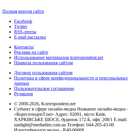
Полная версия сайта
Facebook
Twitter
RSS-ленты
E-mail рассылка
Контакты
Реклама на сайте
Использование материалов korrespondent.net
Правила пользования сайтом
Договор пользования сайтом
Политика в сфере конфиденциальности и персональных
данных
Пользовательское соглашение
Редакция
© 2000-2026, Korrespondent.net
Субъект в сфере онлайн-медиа Название онлайн-медиа -
«КореспонденТ.net» Адрес: 02091, місто Київ,
ХАРКІВСЬКЕ ШОСЕ, будинок 172-Б, офіс 208/1 E-mail:
sunlight@mediadim.com.ua
Телефон: 044-205-43-00
Идентификатор медиа - R40-06068