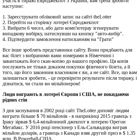
участь в тиражі Евроджекпот з України, вам треба зробити
наступне:
1. Зареєструвати обліковий запис на сайті theLotter
2. Перейти на сторінку лотереї Євроджекпот
3. Вибрати 6 чисел, або дати комп'ютерау згенерувати
випадкову вибірку, натиснувши на кнопку "авто-вибір".
4. Підтвердити замовлення натисканням на "Грати"
Все інше зроблять представники сайту. Вони придбають для
вас білет з вибраними вами номерами в Німеччині і
завантажать його скан-копію до вашого профілю. Ця копія
послужить не тільки доказом покупки фізичного білета, а й
того, що його законним власником є ви, а не сайт. Все, що вам
залишиться зробити, - це перевірити результати після тиражу, і
дізнатися, чи стали ви мільйонером!
Люди виграють в лотереї Європи і США, не покидаючи
рідних стін
З дня заснування в 2002 році сайт TheLotter допоміг людям
виграти більше $ 70 мільйонів - в наприкінці 2015 гравець з
Іраку зірвав $ 6,4-мільйонний джекпот в лотерею Орегон
Мегабакс. У 2016 році пенсіонер з Ель-Сальвадора виграв
мільйон доларів, а гравець з Канади взяв другий приз в $ 1.35
млн. В Powerball-США.