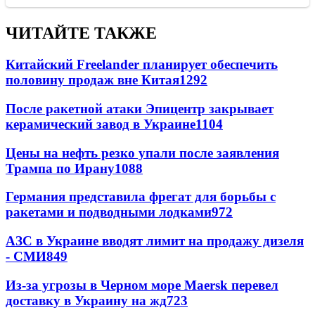
ЧИТАЙТЕ ТАКЖЕ
Китайский Freelander планирует обеспечить
половину продаж вне Китая
1292
После ракетной атаки Эпицентр закрывает
керамический завод в Украине
1104
Цены на нефть резко упали после заявления
Трампа по Ирану
1088
Германия представила фрегат для борьбы с
ракетами и подводными лодками
972
АЗС в Украине вводят лимит на продажу дизеля
- СМИ
849
Из-за угрозы в Черном море Maersk перевел
доставку в Украину на жд
723