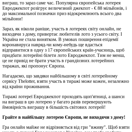
виграш, то зараз саме час. Популярна європейська лотерея
Евроджекпот розігрує величезний джекпот - € 88 мільйонів, і
до максимальної позначки приз відокремлюють всього два
мільйони!
Зараз, як ніколи раніше, участь в лотереях світу онлайн, не
виходячи з дому, привертає любителів лото з усього світу. І
Україна не стала винятком. В умовах поширення епідемії
коронавируса навряд-чи кому-небудь ще вдасться
відправитися в одну з 17 європейських країн-учасниць, щоб
придбати лотерейні білети лото Евроджекпот. Тим не менш,
це не привід не брати участь в грандіозних лотерейних
тиражах, які пропонує Європа.
Нагадаємо, що завдяки найбільшому в світі лотерейному
сервісу Thelotter, взяти участь в тиражі може кожен, незалежно
від країни проживання.
Тиражі лотереї Евроджекпот проходять щоп'ятниці, а шанси
на виграш в цю лотерею у багато разів перевершують
ймовірність виграшу в більшість світових лотерей!
Грайте в найбільшу лотерею Європи, не виходячи з дому!
Гра онлайн майже не відрізняється від гри "вживу". Щоб взяти