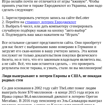
Игра онлайн почти не отличается от игры “вживую”. Чтобы
принять участие в тираже Евроджекпот из Украины, вам надо
сделать следующее:
1. Зарегистрировать учетную запись на сайте theLotter
2. Перейти на
страницу лотереи Евроджекпот
3. Выбрать 6 чисел, или дать компьютеру сгенерировать
случайную подборку нажав на кнопку “авто-выбор”
4. Подтвердить ваш заказ нажатием на “Играть”
Все остальное сделают представители сайта. Они приобретут
для вас билет с выбранными вами номерами в Германии и
загрузят его скан-копию в вашу учетную запись. Эта копия
послужит не только доказательством покупки физического
билета, но и того, что его законным владельцем являетесь вы,
а не сайт. Всё, что вам останется сделать, – это проверить
результаты после тиража, и узнать, стали ли вы миллионером!
Люди выигрывают в лотереи Европы и США, не покидая
родных стен
Со дня основания в 2002 году сайт TheLotter помог людям
выиграть более $70 миллионов - в конце 2015 года игрок из
Ирака сорвал $6,4-миллионный джекпот в лотерею Орегон
Мегабакс. В 2016 году пенсионер из Эль-Сальвадора выиграл
миллион долларов, а игрок из Канады взял второй приз в