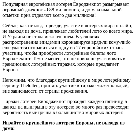
Популярная европейская лотерея Евроджекпот разыгрывает
огромный джекпот - €88 миллионов, и до максимальной
отметки приз отделяют всего два миллиона!
Сейчас, как никогда прежде, участие в лотереях мира онлайн,
не выходя из дома, привлекает любителей лото со всего мира.
И Украина не стала исключением. В условиях
распространения эпидемии коронавируса вряд-ли кому-либо
еще удастся отправиться в одну из 17 европейских стран-
участниц, чтобы приобрести лотерейные билеты лото
Евроджекпот. Тем не менее, это не повод не участвовать в
грандиозных лотерейных тиражах, которые предлагает
Европа.
Напомним, что благодаря крупнейшему в мире лотерейному
сервису Thelotter., принять участие в тираже может каждый,
вне зависимости от страны проживания.
Тиражи лотереи Евроджекпот проходят каждую пятницу, а
шансы на выигрыш в эту лотерею во много раз превосходят
вероятность выигрыша в большинство мировых лотерей!
Играйте в крупнейшую лотерею Европы, не выходя из
дома!