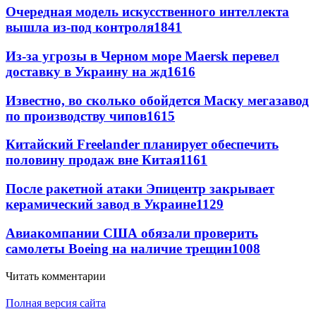
Очередная модель искусственного интеллекта
вышла из-под контроля
1841
Из-за угрозы в Черном море Maersk перевел
доставку в Украину на жд
1616
Известно, во сколько обойдется Маску мегазавод
по производству чипов
1615
Китайский Freelander планирует обеспечить
половину продаж вне Китая
1161
После ракетной атаки Эпицентр закрывает
керамический завод в Украине
1129
Авиакомпании США обязали проверить
самолеты Boeing на наличие трещин
1008
Читать комментарии
Полная версия сайта