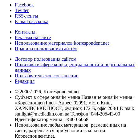
Facebook
Twitter
RSS-ленты
E-mail рассылка
Контакты
Реклама на сайте
Использование материалов korrespondent.net
Правила пользования сайтом
Договор пользования сайтом
Политика в сфере конфиденциальности и персональных
данных
Пользовательское соглашение
Редакция
© 2000-2026, Korrespondent.net
Субъект в сфере онлайн-медиа Название онлайн-медиа -
«КореспонденТ.net» Адрес: 02091, місто Київ,
ХАРКІВСЬКЕ ШОСЕ, будинок 172-Б, офіс 208/1 E-mail:
sunlight@mediadim.com.ua
Телефон: 044-205-43-00
Идентификатор медиа - R40-06068
Использование любых материалов, размещённых на
сайте, разрешается при условии ссылки на
Корреспондент.net.