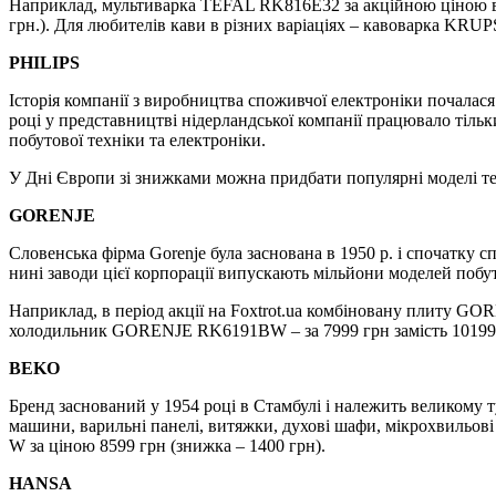
Наприклад, мультиварка TEFAL RK816E32 за акційною ціною в 
грн.). Для любителів кави в різних варіаціях – кавоварка KRU
PHILIPS
Історія компанії з виробництва споживчої електроніки почалася
році у представництві нідерландської компанії працювало тіль
побутової техніки та електроніки.
У Дні Європи зі знижками можна придбати популярні моделі техн
GORENJE
Словенська фірма Gorenje була заснована в 1950 р. і спочатку 
нині заводи цієї корпорації випускають мільйони моделей побу
Наприклад, в період акції на Foxtrot.ua комбіновану плиту GO
холодильник GORENJE RK6191BW – за 7999 грн замість 10199
BEKO
Бренд заснований у 1954 році в Стамбулі і належить великому 
машини, варильні панелі, витяжки, духові шафи, мікрохвильові
W за ціною 8599 грн (знижка – 1400 грн).
HANSA