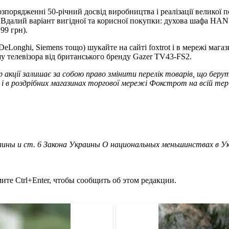
порядженні 50-річний досвід виробництва і реалізації великої по
Вдалий варіант вигідної та корисної покупки: духова шафа HAN
99 грн).
eLonghi, Siemens тощо) шукайте на сайті foxtrot і в мережі магаз
у телевізора від британського бренду Gazer TV43-FS2.
р акції залишає за собою право змінити перелік товарів, що беру
.ua і в роздрібних магазинах торгової мережі Фокстрот на всій т
ины и ст. 6 Закона Украины О национальных меньшинствах в У
те Ctrl+Enter, чтобы сообщить об этом редакции.