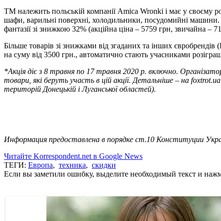
ТМ належить польській компанії Amica Wronki і має у своєму роз
шафи, варильні поверхні, холодильники, посудомийні машини. 
фантазії зі знижкою 32% (акційна ціна – 5759 грн, звичайна – 71
Більше товарів зі знижками від згаданих та інших євробрендів (D
на суму від 3500 грн., автоматично стають учасниками розіграш
*Акція діє з 8 травня по 17 травня 2020 р. включно. Організато
товари, які беруть участь в цій акції. Детальніше – на foxtrot
територій Донецькій і Луганської областей).
Информация предоставлена в порядке ст.10 Конституции Укра
Читайте Korrespondent.net в Google News
ТЕГИ:
Европа
,
техника
,
скидки
Если вы заметили ошибку, выделите необходимый текст и нажми