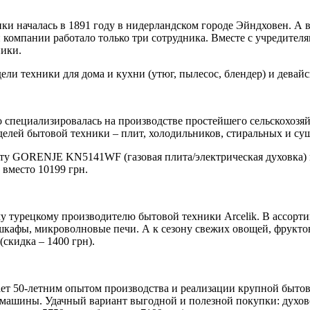
ки началась в 1891 году в нидерландском городе Эйндховен. А 
 компании работало только три сотрудника. Вместе с учредителя
ники.
 техники для дома и кухни (утюг, пылесос, блендер) и девайсы
о специализировалась на производстве простейшего сельскохозяй
елей бытовой техники – плит, холодильников, стиральных и с
иту GORENJE KN5141WF (газовая плита/электрическая духовка) 
вместо 10199 грн.
у турецкому производителю бытовой техники Arcelik. В ассорт
кафы, микроволновые печи. А к сезону свежих овощей, фруктов
кидка – 1400 грн).
т 50-летним опытом производства и реализации крупной бытово
 машины. Удачный вариант выгодной и полезной покупки: дух