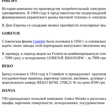
PHILIPS
История компании по производству потребительской электрони
одновременно. В 1994 году в представительстве нидерландской
формирования украинского рынка бытовой техники и электро
В Дни Европы со скидками можно приобрести популярные модели
GORENJE
Словенская фирма
Gorenje
была основана в 1950 г. и изначальн
ждать: ныне заводы этой корпорации выпускают миллионы мод
К примеру, в период акции на Foxtrot.ua комбинированную пл
– 7099 грн), а холодильник GORENJE RK6191BW – за 7999 грн 
BEKO
Бренд основан в 1954 году в Стамбуле и принадлежит крупном
посудомоечные машины, варочные панели, вытяжки, духовые ш
морозильную камеру BEKO RFNE 270K21 W по цене 8599 грн (с
HANSA
ТМ принадлежит польской компании Amica Wronki и располагае
шкафы, варочные поверхности, холодильники, посудомоечные