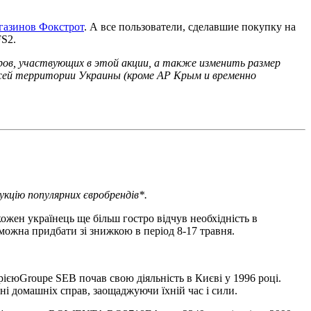
газинов Фокстрот
. А все пользователи, сделавшие покупку на
FS2.
аров, участвующих в этой акции, а также изменить размер
 всей территории Украины (кроме АР Крым и временно
кцію популярних євробрендів*.
жен українець ще більш гостро відчув необхідність в
 можна придбати зі знижкою в період 8-17 травня.
єюGroupe SEB почав свою діяльність в Києві у 1996 році.
і домашніх справ, заощаджуючи їхній час і сили.