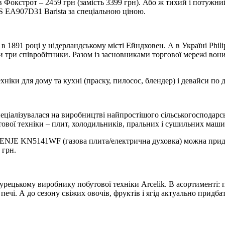
Фокстрот – 2459 грн (замість 3399 грн). Або ж тихий і потужн
PS EA907D31 Barista за спеціальною ціною.
 в 1891 році у нідерландському місті Ейндховен. А в Україні Phi
ки три співробітники. Разом із засновниками торгової мережі во
іки для дому та кухні (праску, пилосос, блендер) і девайси по 
спеціалізувалася на виробництві найпростішого сільськогосподарс
тової техніки – плит, холодильників, пральних і сушильних маши
RENJE KN5141WF (газова плита/електрична духовка) можна придба
 грн.
турецькому виробнику побутової техніки Arcelik. В асортименті
 печі. А до сезону свіжих овочів, фруктів і ягід актуально пр