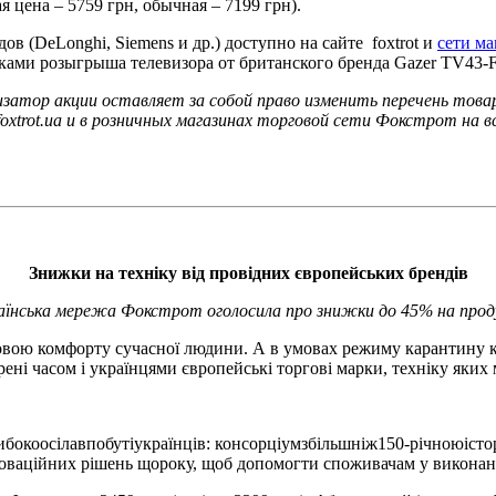
 цена – 5759 грн, обычная – 7199 грн).
в (DeLonghi, Siemens и др.) доступно на сайте foxtrot и
сети ма
никами розыгрыша телевизора от британского бренда Gazer TV43-
низатор акции оставляет за собой право изменить перечень тов
foxtrot.ua и в розничных магазинах торговой сети Фокстрот на
Знижки на техніку від провідних європейських брендів
раїнська мережа Фокстрот оголосила про знижки до 45% на проду
овою комфорту сучасної людини. А в умовах режиму карантину ко
рені часом і українцями європейські торгові марки, техніку яких
окоосілавпобутіукраїнців: консорціумзбільшніж150-річноюісторі
новаційних рішень щороку, щоб допомогти споживачам у виконанн