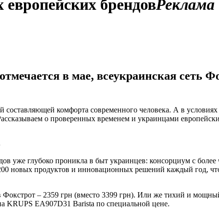
х европейских брендов
Реклама
тмечается в мае, всеукраинская сеть Фо
й составляющей комфорта современного человека. А в условиях
Рассказываем о проверенных временем и украинцами европейски
S
ов уже глубоко проникла в быт украинцев: консорциум с более 
ее 200 новых продуктов и инновационных решений каждый год, 
Фокстрот – 2359 грн (вместо 3399 грн). Или же тихий и мощн
на KRUPS EA907D31 Barista по специальной цене.