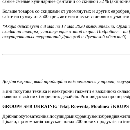
самые смелые кулинарные фантазии со скидкой 32 % (акционная
Больше товаров со скидками от упомянутых и других евробрендо
сайте на сумму от 3500 грн., автоматически становятся участ
*Акция действует с 8 мая по 17 мая 2020 включительно. Орга
скидки на товары, участвующие в этой акции. Подробнее – на 
оккупированных территорий Донецкой и Луганской областей).
До Дня Європи, який традиційно відзначається у травні, всеук
Нині побутова техніка й електронні гаджети є важливою склад
наявності якісних і корисних девайсів. Розповідаємо про переві
GROUPE SEB UKRAINE: Tefal, Rowenta, Moulinex і
KRUPS
Дрібнапобутоватехнікаіпосудвідомихфранцузькихбрендіввжеглиб
Цікаво, що компанія запускає понад 200 нових продуктів та ін