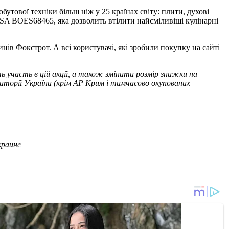
бутової техніки більш ніж у 25 країнах світу: плити, духові
SA BOES68465, яка дозволить втілити найсміливіші кулінарні
инів Фокстрот. А всі користувачі, які зробили покупку на сайті
ть участь в цій акції, а також змінити розмір знижки на
ериторії України (крім АР Крим і тимчасово окупованих
краине