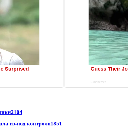
стики
2104
шла из-под контроля
1851