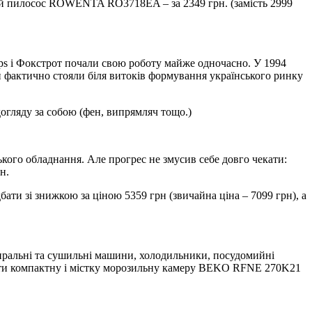
ий пилосос ROWENTA RO3718EA – за 2349 грн. (замість 2999
lips і Фокстрот почали свою роботу майже одночасно. У 1994
ни фактично стояли біля витоків формування українського ринку
догляду за собою (фен, випрямляч тощо.)
ького обладнання. Але прогрес не змусив себе довго чекати:
н.
ти зі знижкою за ціною 5359 грн (звичайна ціна – 7099 грн), а
: пральні та сушильні машини, холодильники, посудомийні
идбати компактну і містку морозильну камеру BEKO RFNE 270K21