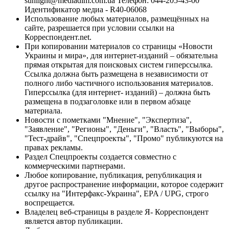
sunlight@mediadim.com.ua
Телефон: 044-205-43-00
Идентификатор медиа - R40-06068
Использование любых материалов, размещённых на
сайте, разрешается при условии ссылки на
Корреспондент.net.
При копировании материалов со страницы «Новости
Украины и мира», для интернет-изданий – обязательна
прямая открытая для поисковых систем гиперссылка.
Ссылка должна быть размещена в независимости от
полного либо частичного использования материалов.
Гиперссылка (для интернет- изданий) – должна быть
размещена в подзаголовке или в первом абзаце
материала.
Новости с пометками "Мнение", "Экспертиза",
"Заявление", "Регионы", "Деньги", "Власть", "Выборы",
"Тест-драйв", "Спецпроекты", "Промо" публикуются на
правах рекламы.
Раздел Спецпроекты создается совместно с
коммерческими партнерами.
Любое копирование, публикация, републикация и
другое распространение информации, которое содержит
ссылку на "Интерфакс-Украина", EPA / UPG, строго
воспрещается.
Владелец веб-страницы в разделе Я- Корреспондент
является автор публикации.