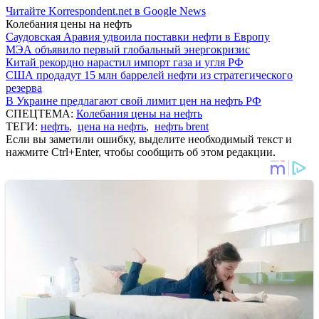
Читайте Korrespondent.net в Google News
Колебания цены на нефть
Саудовская Аравия удвоила поставки нефти в Европу
МЭА объявило первый глобальный энергокризис
Китай рекордно нарастил импорт газа и угля РФ
США продадут 15 млн баррелей нефти из стратегического
резерва
В Украине предлагают свой лимит цен на нефть РФ
СПЕЦТЕМА:
Колебания цены на нефть
ТЕГИ:
нефть
,
цена на нефть
,
нефть brent
Если вы заметили ошибку, выделите необходимый текст и
нажмите Ctrl+Enter, чтобы сообщить об этом редакции.