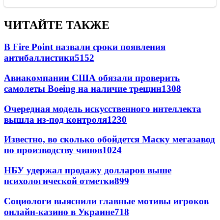
ЧИТАЙТЕ ТАКЖЕ
В Fire Point назвали сроки появления
антибаллистики
5152
Авиакомпании США обязали проверить
самолеты Boeing на наличие трещин
1308
Очередная модель искусственного интеллекта
вышла из-под контроля
1230
Известно, во сколько обойдется Маску мегазавод
по производству чипов
1024
НБУ удержал продажу долларов выше
психологической отметки
899
Социологи выяснили главные мотивы игроков
онлайн-казино в Украине
718