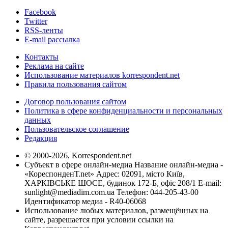
Facebook
Twitter
RSS-ленты
E-mail рассылка
Контакты
Реклама на сайте
Использование материалов korrespondent.net
Правила пользования сайтом
Договор пользования сайтом
Политика в сфере конфиденциальности и персональных
данных
Пользовательское соглашение
Редакция
© 2000-2026, Korrespondent.net
Субъект в сфере онлайн-медиа Название онлайн-медиа -
«КореспонденТ.net» Адрес: 02091, місто Київ,
ХАРКІВСЬКЕ ШОСЕ, будинок 172-Б, офіс 208/1 E-mail:
sunlight@mediadim.com.ua
Телефон: 044-205-43-00
Идентификатор медиа - R40-06068
Использование любых материалов, размещённых на
сайте, разрешается при условии ссылки на