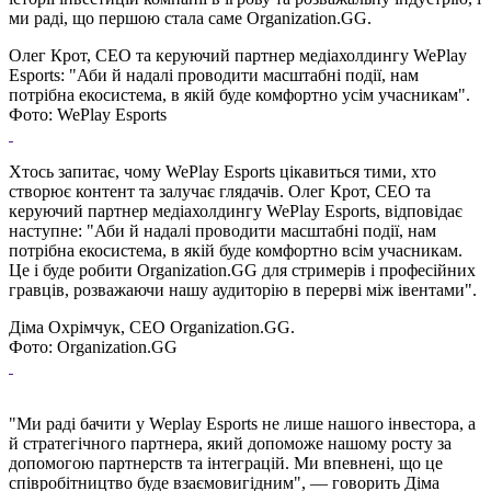
ми раді, що першою стала саме Organization.GG.
Олег Крот, CEO та керуючий партнер медіахолдингу WePlay
Esports: "Аби й надалі проводити масштабні події, нам
потрібна екосистема, в якій буде комфортно усім учасникам".
Фото: WePlay Esports
Хтось запитає, чому WePlay Esports цікавиться тими, хто
створює контент та залучає глядачів. Олег Крот, CEO та
керуючий партнер медіахолдингу WePlay Esports, відповідає
наступне: "Аби й надалі проводити масштабні події, нам
потрібна екосистема, в якій буде комфортно всім учасникам.
Це і буде робити Organization.GG для стримерів і професійних
гравців, розважаючи нашу аудиторію в перерві між івентами".
Діма Охрімчук, CEO Organization.GG.
Фото: Organization.GG
"Ми раді бачити у Weplay Esports не лише нашого інвестора, а
й стратегічного партнера, який допоможе нашому росту за
допомогою партнерств та інтеграцій. Ми впевнені, що це
співробітництво буде взаємовигідним", — говорить Діма