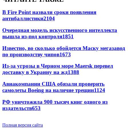
В Fire Point назвали сроки появления
антибаллистики
2104
Очередная модель искусственного интеллекта
вышла из-под контроля
1851
Известно, во сколько обойдется Маску мегазавод
по производству чипов
1673
Из-за угрозы в Черном море Maersk перевел
доставку в Украину на жд
1388
Авиакомпании США обязали проверить
самолеты Boeing на наличие трещин
1124
РФ уничтожила 900 тысяч книг одного из
издательств
653
Полная версия сайта