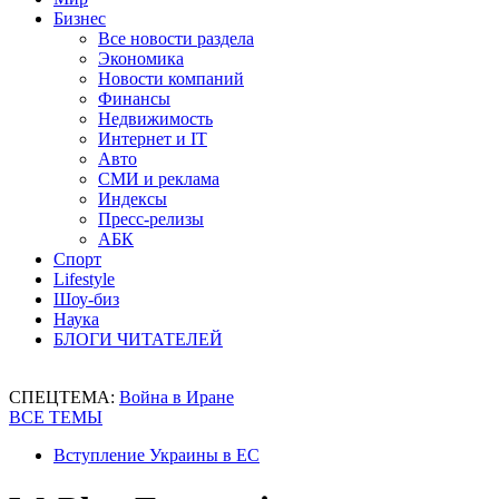
Бизнес
Все новости раздела
Экономика
Новости компаний
Финансы
Недвижимость
Интернет и IT
Авто
СМИ и реклама
Индексы
Пресс-релизы
АБК
Спорт
Lifestyle
Шоу-биз
Наука
БЛОГИ ЧИТАТЕЛЕЙ
СПЕЦТЕМА:
Война в Иране
ВСЕ ТЕМЫ
Вступление Украины в ЕС