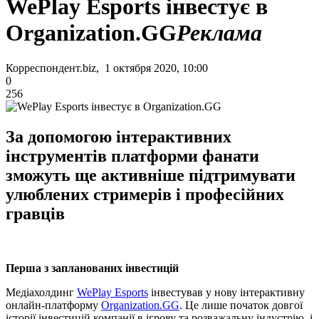
WePlay Esports інвестує в
Organization.GG
Реклама
Корреспондент.biz, 1 октября 2020, 10:00
0
256
За допомогою інтерактивних
інструментів платформи фанати
зможуть ще активніше підтримувати
улюблених стримерів і професійних
гравців
Перша з запланованих інвестицій
Медіахолдинг
WePlay Esports
інвестував у нову інтерактивну
онлайн-платформу
Organization.GG
. Це лише початок довгої
історії інвестицій компанії в ігрову та розважальну індустрію, і