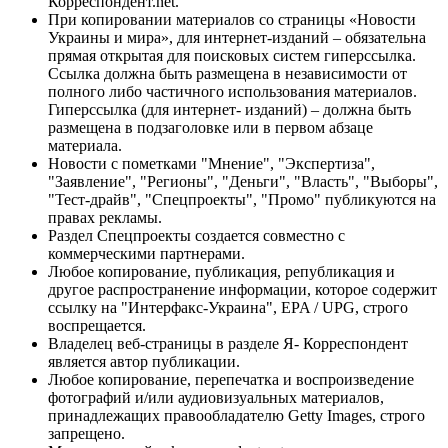
Корреспондент.net.
При копировании материалов со страницы «Новости
Украины и мира», для интернет-изданий – обязательна
прямая открытая для поисковых систем гиперссылка.
Ссылка должна быть размещена в независимости от
полного либо частичного использования материалов.
Гиперссылка (для интернет- изданий) – должна быть
размещена в подзаголовке или в первом абзаце
материала.
Новости с пометками "Мнение", "Экспертиза",
"Заявление", "Регионы", "Деньги", "Власть", "Выборы",
"Тест-драйв", "Спецпроекты", "Промо" публикуются на
правах рекламы.
Раздел Спецпроекты создается совместно с
коммерческими партнерами.
Любое копирование, публикация, републикация и
другое распространение информации, которое содержит
ссылку на "Интерфакс-Украина", EPA / UPG, строго
воспрещается.
Владелец веб-страницы в разделе Я- Корреспондент
является автор публикации.
Любое копирование, перепечатка и воспроизведение
фотографий и/или аудиовизуальных материалов,
принадлежащих правообладателю Getty Images, строго
запрещено.