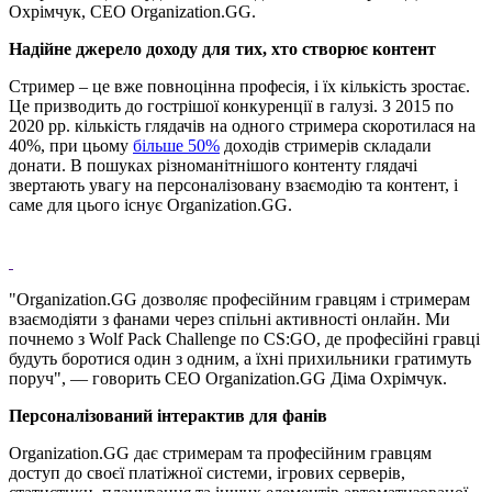
Охрімчук, CEO Organization.GG.
Надійне джерело доходу для тих, хто створює контент
Стример – це вже повноцінна професія, і їх кількість зростає.
Це призводить до гострішої конкуренції в галузі. З 2015 по
2020 рр. кількість глядачів на одного стримера скоротилася на
40%, при цьому
більше 50%
доходів стримерів складали
донати. В пошуках різноманітнішого контенту глядачі
звертають увагу на персоналізовану взаємодію та контент, і
саме для цього існує Organization.GG.
"Organization.GG дозволяє професійним гравцям і стримерам
взаємодіяти з фанами через спільні активності онлайн. Ми
почнемо з Wolf Pack Challenge по CS:GO, де професійні гравці
будуть боротися один з одним, а їхні прихильники гратимуть
поруч", — говорить CEO Organization.GG Діма Охрімчук.
Персоналізований інтерактив для фанів
Organization.GG дає стримерам та професійним гравцям
доступ до своєї платіжної системи, ігрових серверів,