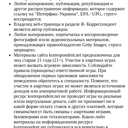
Любое копирование, публикация, републикация и
другое распространение информации, которое содержит
ссылку на "Интерфакс-Украина", EPA / UPG, строго
воспрещается.
Владелец веб-страницы в разделе Я- Корреспондент
является автор публикации.
Любое копирование, перепечатка и воспроизведение
фотографий и/или аудиовизуальных материалов,
принадлежащих правообладателю Getty Images, строго
запрещено.
Материалы сайта korrespondent.net предназначены для
лиц старше 21 года (21+). Участие в азартных играх
может вызвать игровую зависимость. Соблюдайте
правила (принципы) ответственной игры. При
обнаружении первых признаков зависимости
немедленно обратитесь к специалисту. Помните, что
участие в азартных играх не может являться источником
доходов или альтернативой работе. Информационный
ресурс korrespondent.net не проводит игры на реальные
и/или виртуальные деньги, сайт не принимает ни в
какой форме оплату ставок и других платежей, которые
связаны/могут быть связаны с азартными играми,
букмекерами или тотализаторами. Какие-либо
материалы на информационном ресурсе
korrespondent.net публикуются исключительно в