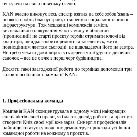
очікуючи на свою новеньку оселю.
KAN вчасно виконує весь спектр взятих на себе зобов’язань –
по якості робіт, благоустрою, створенню соціальної та іншої
інфраструктури. Тож мешканці комплексів замість
виснажливого очікування мають змогу в обіцяний
(прописаний) на старті проєкту термін отримати ключі від
квартири, швидко зробити ремонт та заселитись, жити
повноцінним життям сьогодні, не відкладаючи його на завтра.
Не треба чекати доки виростуть дерева чи збудують дитячий
садочок – все це є вже з перш черг будівництва.
Досягти такої злагодженої роботи по термінах допомогли три
головні особливості компанії KAN:
1. Професіональна команда
Компанія KAN сконцентрувала в одному місці найкращих
спеціалістів своєї справи, які мають досвід роботи та прагнуть
створити Київ своєї мрії вже зараз. Синергія професіоналів
найвищого ґатунку щоденно демонструє приклади успішної
командної роботи на кожному з проєктів.