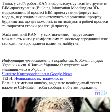
Також у своїй роботі KAN використовує сучасні інструменти
BIM-проєктування (Building Information Modeling) та 3D-
моделювання. В процесі BIM-проектування формується
модель, яку згодом використовують всі учасники процесу
будівництва, що дає можливість оптимізувати робочі процеси
та скоротити строки реалізації проєкту.
Успіх компанії KAN – у всіх значеннях – дарує людям
можливість жити у комфортному та якісному середовищі вже
сьогодні, не відкладаючи плани на майбутнє.
Информация предоставлена в порядке ст.10 Конституции
Украины и ст. 6 Закона Украины О национальных
меньшинствах в Украине
Читайте Korrespondent.net в Google News
ТЕГИ:
Недвижимость
,
надежность
Если вы заметили ошибку, выделите необходимый текст и
нажмите Ctrl+Enter, чтобы сообщить об этом редакции.