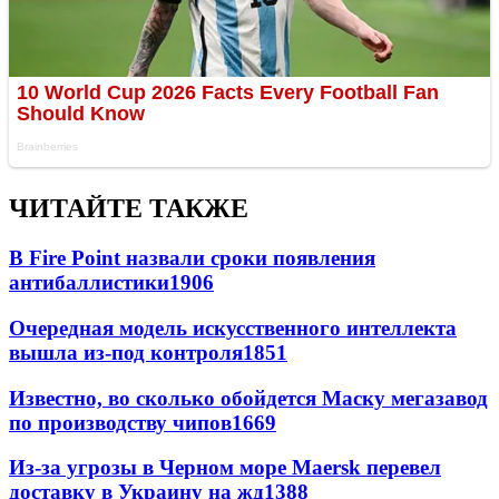
ЧИТАЙТЕ ТАКЖЕ
В Fire Point назвали сроки появления
антибаллистики
1906
Очередная модель искусственного интеллекта
вышла из-под контроля
1851
Известно, во сколько обойдется Маску мегазавод
по производству чипов
1669
Из-за угрозы в Черном море Maersk перевел
доставку в Украину на жд
1388