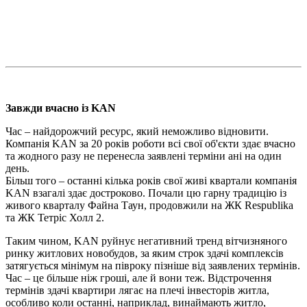
Завжди вчасно із KAN
Час – найдорожчий ресурс, який неможливо відновити.
Компанія KAN за 20 років роботи всі свої об'єкти здає вчасно
та жодного разу не перенесла заявлені терміни ані на один
день.
Більш того – останні кілька років свої живі квартали компанія
KAN взагалі здає достроково. Почали цю гарну традицію із
живого кварталу Файна Таун, продовжили на ЖК Respublika
та ЖК Тетріс Холл 2.
Таким чином, KAN руйнує негативний тренд вітчизняного
ринку житлових новобудов, за яким строк здачі комплексів
затягується мінімум на півроку пізніше від заявлених термінів.
Час – це більше ніж гроші, але й вони теж. Відстрочення
термінів здачі квартири лягає на плечі інвесторів житла,
особливо коли останні, наприклад, винаймають житло,