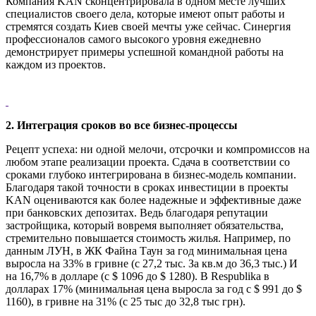
Компания KAN сконцентрировала в одном месте лучших
специалистов своего дела, которые имеют опыт работы и
стремятся создать Киев своей мечты уже сейчас. Синергия
профессионалов самого высокого уровня ежедневно
демонстрирует примеры успешной командной работы на
каждом из проектов.
2. Интеграция сроков во все бизнес-процессы
Рецепт успеха: ни одной мелочи, отсрочки и компромиссов на
любом этапе реализации проекта. Сдача в соответствии со
сроками глубоко интегрирована в бизнес-модель компании.
Благодаря такой точности в сроках инвестиции в проекты
KAN оцениваются как более надежные и эффективные даже
при банковских депозитах. Ведь благодаря репутации
застройщика, который вовремя выполняет обязательства,
стремительно повышается стоимость жилья. Например, по
данным ЛУН, в ЖК Файна Таун за год минимальная цена
выросла на 33% в гривне (с 27,2 тыс. За кв.м до 36,3 тыс.) И
на 16,7% в долларе (с $ 1096 до $ 1280). В Respublika в
долларах 17% (минимальная цена выросла за год с $ 991 до $
1160), в гривне на 31% (с 25 тыс до 32,8 тыс грн).