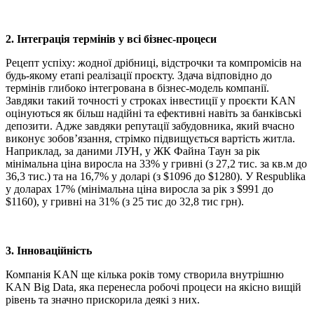
2. Інтеграція термінів у всі бізнес-процеси
Рецепт успіху: жодної дрібниці, відстрочки та компромісів на
будь-якому етапі реалізації проєкту. Здача відповідно до
термінів глибоко інтегрована в бізнес-модель компанії.
Завдяки такий точності у строках інвестиції у проєкти KAN
оцінуються як більш надійні та ефективні навіть за банківські
депозити. Адже завдяки репутації забудовника, який вчасно
виконує зобов’язання, стрімко підвищується вартість житла.
Наприклад, за даними ЛУН, у ЖК Файна Таун за рік
мінімальна ціна виросла на 33% у гривні (з 27,2 тис. за кв.м до
36,3 тис.) та на 16,7% у доларі (з $1096 до $1280). У Respublika
у доларах 17% (мінімальна ціна виросла за рік з $991 до
$1160), у гривні на 31% (з 25 тис до 32,8 тис грн).
3. Інноваційність
Компанія KAN ще кілька років тому створила внутрішню
KAN Big Data, яка перенесла робочі процеси на якісно вищій
рівень та значно прискорила деякі з них.