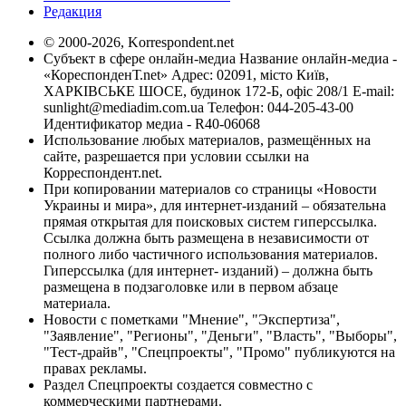
Редакция
© 2000-2026, Korrespondent.net
Субъект в сфере онлайн-медиа Название онлайн-медиа -
«КореспонденТ.net» Адрес: 02091, місто Київ,
ХАРКІВСЬКЕ ШОСЕ, будинок 172-Б, офіс 208/1 E-mail:
sunlight@mediadim.com.ua
Телефон: 044-205-43-00
Идентификатор медиа - R40-06068
Использование любых материалов, размещённых на
сайте, разрешается при условии ссылки на
Корреспондент.net.
При копировании материалов со страницы «Новости
Украины и мира», для интернет-изданий – обязательна
прямая открытая для поисковых систем гиперссылка.
Ссылка должна быть размещена в независимости от
полного либо частичного использования материалов.
Гиперссылка (для интернет- изданий) – должна быть
размещена в подзаголовке или в первом абзаце
материала.
Новости с пометками "Мнение", "Экспертиза",
"Заявление", "Регионы", "Деньги", "Власть", "Выборы",
"Тест-драйв", "Спецпроекты", "Промо" публикуются на
правах рекламы.
Раздел Спецпроекты создается совместно с
коммерческими партнерами.