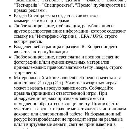
"Тест-драйв", "Спецпроекты", "Промо" публикуются на
правах рекламы.
Раздел Спецпроекты создается совместно с
коммерческими партнерами.
Любое копирование, публикация, републикация и
другое распространение информации, которое содержит
ссылку на "Интерфакс-Украина", EPA / UPG, строго
воспрещается.
Владелец веб-страницы в разделе Я- Корреспондент
является автор публикации.
Любое копирование, перепечатка и воспроизведение
фотографий и/или аудиовизуальных материалов,
принадлежащих правообладателю Getty Images, строго
запрещено.
Материалы сайта korrespondent.net предназначены для
лиц старше 21 года (21+). Участие в азартных играх
может вызвать игровую зависимость. Соблюдайте
правила (принципы) ответственной игры. При
обнаружении первых признаков зависимости
немедленно обратитесь к специалисту. Помните, что
участие в азартных играх не может являться источником
доходов или альтернативой работе. Информационный
ресурс korrespondent.net не проводит игры на реальные
и/или виртуальные деньги, сайт не принимает ни в