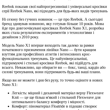
Reebok показав свої найпрогресивніші і універсальні кросівки
серії Reebok Nano, які підходять для будь-яких видів тренувань
Ні сезону без гучних новинок — це про Reebok. А сьогодні
бренд здивував новиною, яку готував більше 10 років. Мова
йде про довгоочікувані кросівках Reebok Nano X1, розробка
яких стала результатом експериментів з технологіями і
дизайном з 2010 року.
Модель Nano X1 вперше виходить так далеко за рамки
початкового призначення лінійки Nano — бути кращим
взуттям для професійних атлетів і інтенсивних крос-
функціональних тренувань. Це найуніверсальніші,
підтримуючі і стильні кросівки Reebok, які підійдуть для
всього. Неважливо, що обираєте ви — бокс, танці, кардіо або
силові тренування, вони підтримають будь-які ваші плани.
Якщо ви не можете і дня без руху, то точно оціните в нових
Nano X1:
Легкість: міцний і дихаючий матеріал верху Flexweave
Knit — це ще більш м'який і стильний Flexweave для
оптимального балансу комфорту і міцності.
Комфорт: піноматеріал Floatride в підошві створює