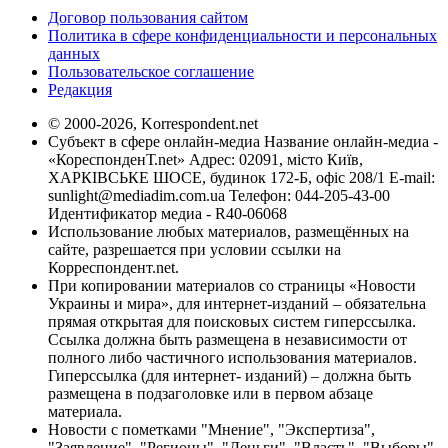
Договор пользования сайтом
Политика в сфере конфиденциальности и персональных
данных
Пользовательское соглашение
Редакция
© 2000-2026, Korrespondent.net
Субъект в сфере онлайн-медиа Название онлайн-медиа -
«КореспонденТ.net» Адрес: 02091, місто Київ,
ХАРКІВСЬКЕ ШОСЕ, будинок 172-Б, офіс 208/1 E-mail:
sunlight@mediadim.com.ua
Телефон: 044-205-43-00
Идентификатор медиа - R40-06068
Использование любых материалов, размещённых на
сайте, разрешается при условии ссылки на
Корреспондент.net.
При копировании материалов со страницы «Новости
Украины и мира», для интернет-изданий – обязательна
прямая открытая для поисковых систем гиперссылка.
Ссылка должна быть размещена в независимости от
полного либо частичного использования материалов.
Гиперссылка (для интернет- изданий) – должна быть
размещена в подзаголовке или в первом абзаце
материала.
Новости с пометками "Мнение", "Экспертиза",
"Заявление", "Регионы", "Деньги", "Власть", "Выборы",