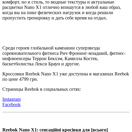
комфорт, но и стиль, то модные текстуры и актуальные
расцветки Nano X1 отлично впишутся в любой ваш образ,
когда вы на пике физических нагрузок и когда решили
пропустить тренировку и дать себе время на отдых.
Среди героев глобальной кампании суперзвезда
соревновательного фитнеса Рич Фронинг-младший, фитнес-
инфлюенсеры Террон Бекхэм, Камилла Костек,
баскетболистка Лекси Браун и другие.
Кроссовки Reebok Nano X1 уже доступны в магазинах Reebok
по цене 4799 грн.
Страницы Reebok в социальных сетях:
Instagram
Facebook
Reebok Nano X1: сенсаційні кросівки для [всього]