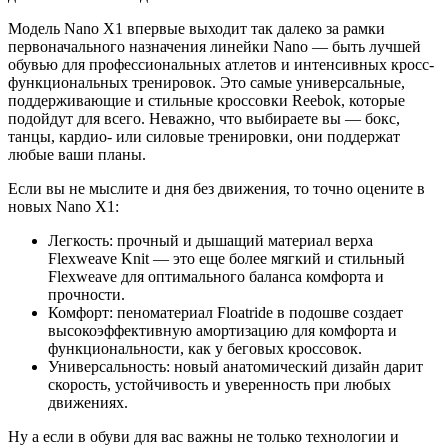
Модель Nano X1 впервые выходит так далеко за рамки
первоначального назначения линейки Nano — быть лучшей
обувью для профессиональных атлетов и интенсивных кросс-
функциональных тренировок. Это самые универсальные,
поддерживающие и стильные кроссовки Reebok, которые
подойдут для всего. Неважно, что выбираете вы — бокс,
танцы, кардио- или силовые тренировки, они поддержат
любые ваши планы.
Если вы не мыслите и дня без движения, то точно оцените в
новых Nano X1:
Легкость: прочный и дышащий материал верха
Flexweave Knit — это еще более мягкий и стильный
Flexweave для оптимального баланса комфорта и
прочности.
Комфорт: пеноматериал Floatride в подошве создает
высокоэффективную амортизацию для комфорта и
функциональности, как у беговых кроссовок.
Универсальность: новый анатомический дизайн дарит
скорость, устойчивость и уверенность при любых
движениях.
Ну а если в обуви для вас важны не только технологии и