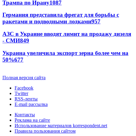
Трампа по Ирану
1087
Германия представила фрегат для борьбы с
ракетами и подводными лодками
957
АЗС в Украине вводят лимит на продажу дизеля
- СМИ
849
Украина увеличила экспорт зерна более чем на
50%
677
Полная версия сайта
Facebook
Twitter
RSS-ленты
E-mail рассылка
Контакты
Реклама на сайте
Использование материалов korrespondent.net
Правила пользования сайтом