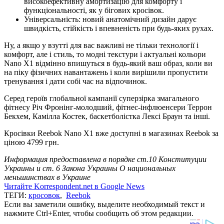
високоефективну амортизацію для комфорту і
функціональності, як у бігових кросівок.
Універсальність: новий анатомічний дизайн дарує
швидкість, стійкість і впевненість при будь-яких рухах.
Ну, а якщо у взутті для вас важливі не тільки технології і
комфорт, але і стиль, то модні текстури і актуальні кольори
Nano X1 відмінно впишуться в будь-який ваш образ, коли ви
на піку фізичних навантажень і коли вирішили пропустити
тренування і дати собі час на відпочинок.
Серед героїв глобальної кампанії суперзірка змагального
фітнесу Річ Фронінг-молодший, фітнес-інфлюенсери Террон
Бекхем, Камілла Костек, баскетболістка Лексі Браун та інші.
Кросівки Reebok Nano X1 вже доступні в магазинах Reebok за
ціною 4799 грн.
Информация предоставлена в порядке ст.10 Конституции
Украины и ст. 6 Закона Украины О национальных
меньшинствах в Украине
Читайте Korrespondent.net в Google News
ТЕГИ:
кросовок
,
Reebok
Если вы заметили ошибку, выделите необходимый текст и
нажмите Ctrl+Enter, чтобы сообщить об этом редакции.