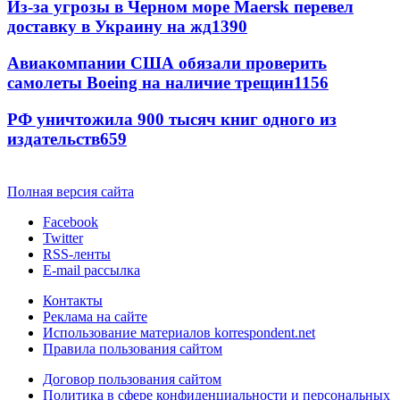
Из-за угрозы в Черном море Maersk перевел
доставку в Украину на жд
1390
Авиакомпании США обязали проверить
самолеты Boeing на наличие трещин
1156
РФ уничтожила 900 тысяч книг одного из
издательств
659
Полная версия сайта
Facebook
Twitter
RSS-ленты
E-mail рассылка
Контакты
Реклама на сайте
Использование материалов korrespondent.net
Правила пользования сайтом
Договор пользования сайтом
Политика в сфере конфиденциальности и персональных