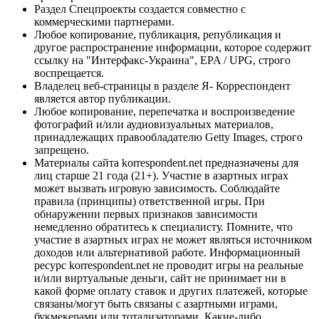
Раздел Спецпроекты создается совместно с
коммерческими партнерами.
Любое копирование, публикация, републикация и
другое распространение информации, которое содержит
ссылку на "Интерфакс-Украина", EPA / UPG, строго
воспрещается.
Владелец веб-страницы в разделе Я- Корреспондент
является автор публикации.
Любое копирование, перепечатка и воспроизведение
фотографий и/или аудиовизуальных материалов,
принадлежащих правообладателю Getty Images, строго
запрещено.
Материалы сайта korrespondent.net предназначены для
лиц старше 21 года (21+). Участие в азартных играх
может вызвать игровую зависимость. Соблюдайте
правила (принципы) ответственной игры. При
обнаружении первых признаков зависимости
немедленно обратитесь к специалисту. Помните, что
участие в азартных играх не может являться источником
доходов или альтернативой работе. Информационный
ресурс korrespondent.net не проводит игры на реальные
и/или виртуальные деньги, сайт не принимает ни в
какой форме оплату ставок и других платежей, которые
связаны/могут быть связаны с азартными играми,
букмекерами или тотализаторами. Какие-либо