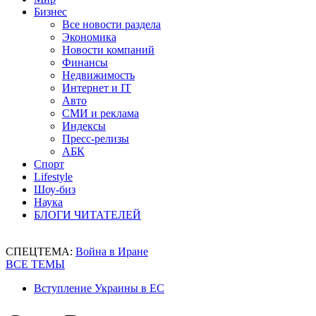
Бизнес
Все новости раздела
Экономика
Новости компаний
Финансы
Недвижимость
Интернет и IT
Авто
СМИ и реклама
Индексы
Пресс-релизы
АБК
Спорт
Lifestyle
Шоу-биз
Наука
БЛОГИ ЧИТАТЕЛЕЙ
СПЕЦТЕМА:
Война в Иране
ВСЕ ТЕМЫ
Вступление Украины в ЕС