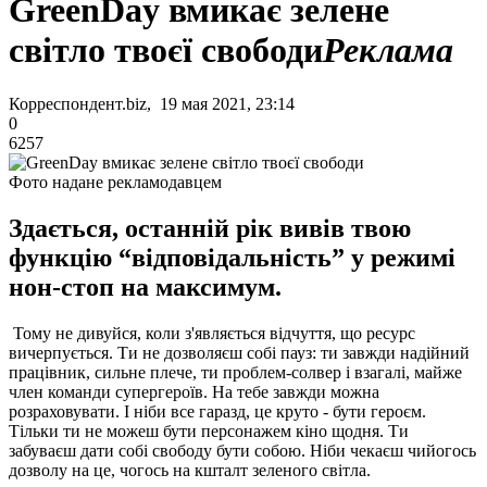
GreenDay вмикає зелене
світло твоєї свободи
Реклама
Корреспондент.biz, 19 мая 2021, 23:14
0
6257
Фото надане рекламодавцем
Здається, останній рік вивів твою
функцію “відповідальність” у режимі
нон-стоп на максимум.
Тому не дивуйся, коли з'являється відчуття, що ресурс
вичерпується. Ти не дозволяєш собі пауз: ти завжди надійний
працівник, сильне плече, ти проблем-солвер і взагалі, майже
член команди супергероїв. На тебе завжди можна
розраховувати. І ніби все гаразд, це круто - бути героєм.
Тільки ти не можеш бути персонажем кіно щодня. Ти
забуваєш дати собі свободу бути собою. Ніби чекаєш чийогось
дозволу на це, чогось на кшталт зеленого світла.