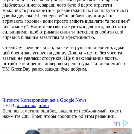
відбудеться нічого, заради чого було б варто втратити
можливість розслабитись, розвантажитись, поспілкуватись із
давнім другом. Ні, супергерої не роблять дурниць і не
втрачають голови - вони просто вміють відділяти “я повинен”
від “я можу”. Вони перезавантажуються для того, щоб стати
сильнішими, щоб отримати сили та натхнення робити свої
справи з більшим завзяттям та ефективністю.
GreenDay - зелене світло, на яке ти рушаєш впевнено, адже
цей бренд заслуговує на довіру. Довіра - це те, без чого ти
взагалі не уявляєш стосунків. Ще б пак: найвища якість,
потрійне очищення, довершена рецептура. Ти впевнений: з
ТМ GreenDay ранок завжди буде добрим.
Читайте Korrespondent.net в Google News
ТЕГИ:
алкоголь
,
пиво
Если вы заметили ошибку, выделите необходимый текст и
нажмите Ctrl+Enter, чтобы сообщить об этом редакции.