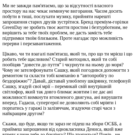
Ми не завжди пам'ятаємо, що за відсутності власного
простору на нас чекає неминуче вигорання. Часом досить
побути в тиші, послухати музику, прийняти нарешті
запрошення старих друзів зустрітися. Бренд преміум-горілки
GreenDay не зробить твоє життя простим і безтурботним, не
вирішить за тебе твоїх проблем, не дасть замість тебе
підтримки твоїм близьким. Проте нагадає про можливість
перерви і перезавантаження.
Цікаво, чи ти взагалі пам'ятаєш, який ти, про що ти мрієш і що
робить тебе щасливим? Старий мотоцикл, який ти собі
пообіцяв “довести до пуття” і чкурнути на ньому до моря?
Чому не зателефонувати Сашку, який погодився допомогти з
ремонтом та скласти тобі компанію в “автопробігу по
бездоріжжю”? Давай, діставай улюблену шкірянку, телефонуй
Сашку, згадуй свої мрії – перемикай свій внутрішній
світлофор, який так довго блимає жовтим і не дає ані
можливості вимкнути втомленого двигуна, ані вирушити
вперед. Гадаєш, супергерої не дозволяють собі мріяти і
порпатись у гаражі із залізяччам, згадуючи старі часи з
найкращим другом?
Скажи, що буде, якщо ти зараз не підеш на збори ОСББ, а
приймеш запрошення від однокласника Дениса, який вже
втретє кличе тебе до боулінгу? Що трапиться? Повір - не