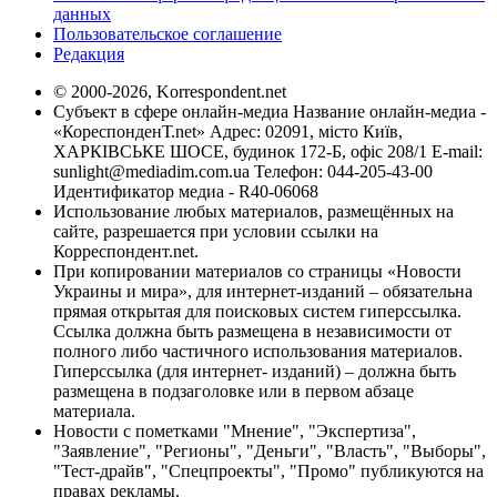
данных
Пользовательское соглашение
Редакция
© 2000-2026, Korrespondent.net
Субъект в сфере онлайн-медиа Название онлайн-медиа -
«КореспонденТ.net» Адрес: 02091, місто Київ,
ХАРКІВСЬКЕ ШОСЕ, будинок 172-Б, офіс 208/1 E-mail:
sunlight@mediadim.com.ua
Телефон: 044-205-43-00
Идентификатор медиа - R40-06068
Использование любых материалов, размещённых на
сайте, разрешается при условии ссылки на
Корреспондент.net.
При копировании материалов со страницы «Новости
Украины и мира», для интернет-изданий – обязательна
прямая открытая для поисковых систем гиперссылка.
Ссылка должна быть размещена в независимости от
полного либо частичного использования материалов.
Гиперссылка (для интернет- изданий) – должна быть
размещена в подзаголовке или в первом абзаце
материала.
Новости с пометками "Мнение", "Экспертиза",
"Заявление", "Регионы", "Деньги", "Власть", "Выборы",
"Тест-драйв", "Спецпроекты", "Промо" публикуются на
правах рекламы.