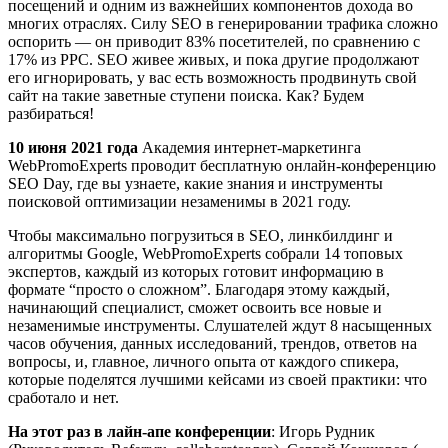
посещений и одним из важнейших компонентов дохода во
многих отраслях. Силу SEO в генерировании трафика сложно
оспорить — он приводит 83% посетителей, по сравнению с
17% из PPC. SEO живее живых, и пока другие продолжают
его игнорировать, у вас есть возможность продвинуть свой
сайт на такие заветные ступени поиска. Как? Будем
разбираться!
10 июня 2021 года
Академия интернет-маркетинга
WebPromoExperts проводит бесплатную онлайн-конференцию
SEO Day, где вы узнаете, какие знания и инструменты
поисковой оптимизации незаменимы в 2021 году.
Чтобы максимально погрузиться в SEO, линкбилдинг и
алгоритмы Google, WebPromoExperts собрали 14 топовых
экспертов, каждый из которых готовит информацию в
формате “просто о сложном”. Благодаря этому каждый,
начинающий специалист, сможет освоить все новые и
незаменимые инструменты. Слушателей ждут 8 насыщенных
часов обучения, данных исследований, трендов, ответов на
вопросы, и, главное, личного опыта от каждого спикера,
которые поделятся лучшими кейсами из своей практики: что
сработало и нет.
На этот раз в лайн-апе конференции
: Игорь Рудник