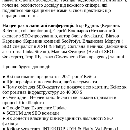
головне, особистого досвіду від кожного спікера, які
поділяться найкращими кейсами зі своєї практики: що
спрацювало та ні.
На цей раз в лайн-апі конференції
: Ігор Рудник (Керівник
Referr.ru, collaborator.pro), Сергій Кокшаров (Незалежний
експерт з SEO-просуванню, автор блогу devaka.ru), Віктор
Карпенко (Керівник компанії SeoProfy), Владислав Моргун (
SEO-спеціаліст в ЛУН & Flatfy), Світлана Величко (Засновник
агентства Links-Stream), Максим Федорук (Head of SEO в
Фокстрот), Ігор Шулежко (Co-owner в Rankup.agency) та інші.
Про що будуть доповіді:
● Які посилання працюють в 2021 році? Кейси
● Що перевірити по технічки, щоб не сумувати
● Чому софт для SEO-аудиту не показує всю картину. Кейс: як
бот розігнав інфраструктуру до 40 000 $
● Очевидне - Неочевидно. Інсайти які можна отримати в
процесі Лінкбілдінга
● Google Page Experience Update
● SCRUM для SEO команди
● Як донести власнику бізнесу цінність діяльності SEO-
фахівця
●
Кейси
: Фокстрот, INTERTOP, ЛУН & Flatfy, WebPromo і