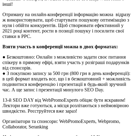
інші!
Отриману на онлайн-конференції інформацію можна відразу
ж використовувати, щоб стартувати пошукову оптимізацію з
нуля і обійти конкурентів. Щоб створювати ефективний у
2021 році контент, рости в позиції пошуку і посилити свої
ставки в PPC.
Взяти участь в конференції можна в двох форматах:
● Безкоштовно: Онлайн з можливістю задати своє питання
спікеру в прямому ефірі, взяти участь у розіграші подарунків
від спонсорів.
● З покупкою запису за 500 грн (800 грн в день конференції):
в цей формат входить все, що і в безкоштовний + можливість
подивитися конференцію і презентації в будь-який зручний
час. А ще запис і презентації минулого SEO Day.
13-й SEO DAY від WebPromoExperts обіцяє бути яскравим!
Лектори вже готуються, а місця розлітаються з неймовірною
швидкістю. Реєструйтеся вже зараз!
Організатори та спонсори: WebPromoExperts, Webpromo,
Collaborator, Seranking