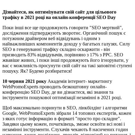
Дізнайтеся, як оптимізувати свій сайт для цільового
трафіку в 2021 році на онлайн-конференції SEO Day
Поки інші все ще продовжують говорити "SEO мертвий",
дослідження підтверджують зворотнє. Органічний пошук є
потужним драйвером веб відвідувань і одним з
найважливіших компонентів доходу у багатьох галузях. Силу
SEO в генеруванні трафіку складно оскаржити - він
призводить 83% відвідувачів, порівняно з 17% з PPC. SEO
жвавіше живих, і поки інші продовжують його ігнорувати, у
вас є можливість просунути свій сайт на такі заповітні ступені
пошуку. Як? Будемо розбиратися!
10 червня 2021 року
Академія інтернет- маркетингу
WebPromoExperts проводить безкоштовну онлайн-
конференцію SEO Day, де ви дізнаєтеся, які знання та
інструменти пошукової оптимізації незамінні в 2021 році.
Щоб максимально поринути в SEO, лінкбілдінг і алгоритми
Google, WebPromoExperts зібрали 14 топових експертів, кожен
з яких готує інформацію в форматі "просто про складне".
Завдяки цьому кожен, початківець, зможе освоїти всі нові і
незамінні інструменти. Слухачів чекають 8 насичених годин
навчання, даних досліджень, трендів, відповідей на питання, і,