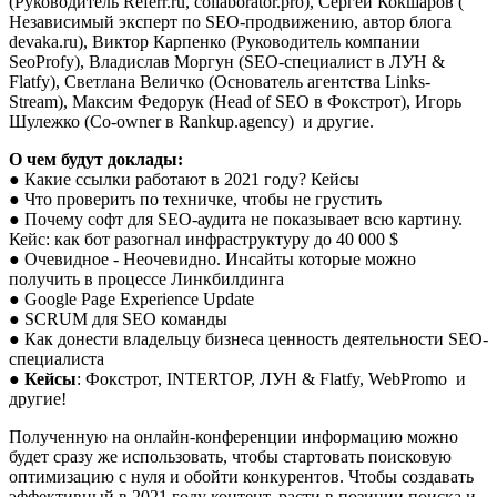
(Руководитель Referr.ru, collaborator.pro), Сергей Кокшаров (
Независимый эксперт по SEO-продвижению, автор блога
devaka.ru), Виктор Карпенко (Руководитель компании
SeoProfy), Владислав Моргун (SEO-специалист в ЛУН &
Flatfy), Светлана Величко (Основатель агентства Links-
Stream), Максим Федорук (Head of SEO в Фокстрот), Игорь
Шулежко (Co-owner в Rankup.agency) и другие.
О чем будут доклады:
● Какие ссылки работают в 2021 году? Кейсы
● Что проверить по техничке, чтобы не грустить
● Почему софт для SEO-аудита не показывает всю картину.
Кейс: как бот разогнал инфраструктуру до 40 000 $
● Очевидное - Неочевидно. Инсайты которые можно
получить в процессе Линкбилдинга
● Google Page Experience Update
● SCRUM для SEO команды
● Как донести владельцу бизнеса ценность деятельности SEO-
специалиста
●
Кейсы
: Фокстрот, INTERTOP, ЛУН & Flatfy, WebPromo и
другие!
Полученную на онлайн-конференции информацию можно
будет сразу же использовать, чтобы стартовать поисковую
оптимизацию с нуля и обойти конкурентов. Чтобы создавать
эффективный в 2021 году контент, расти в позиции поиска и