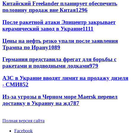
Китайский Freelander планирует обеспечить
половину продаж вне Китая
1296
После ракетной атаки Эпицентр закрывает
керамический завод в Украине
1111
Цены на нефть резко упали после заявления
Трампа по Ирану
1089
Германия представила фрегат для борьбы с
ракетами и подводными лодками
979
АЗС в Украине вводят лимит на продажу дизеля
- СМИ
852
Из-за угрозы в Черном море Maersk перевел
доставку в Украину на жд
787
Полная версия сайта
Facebook