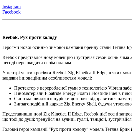
Instagram
Facebook
Reebok. Рух проти холоду
Героями нової осінньо-зимової кампанії бренду стали Тетяна Бр
Reebok представляє нову колекцію і зустрічає сезон осінь-зима
негоді перешкодити своїм планам.
У центрі уваги кросівки Reebok Zig Kinetica II Edge, в яких м
завдяки інноваційним особливостям моделі:
Протектор з переробленої гуми з технологією Vibram забе
Піноматеріали Floatride Energy Foam і Floatride Fuel в п
Система швидкої шнурівки дозволяє відправитися назустрі
Зигзагоподібний каркас Zig Energy Shell, будучи утворюю
Представивши нові Zig Kinetica II Edge, Reebok цієї осені запр
що тобі до душі: тренуйся на вулиці, гуляй, танцюй, зустрічайс
Головні герої кампанії “Рух проти холоду” модель Тетяна Брик