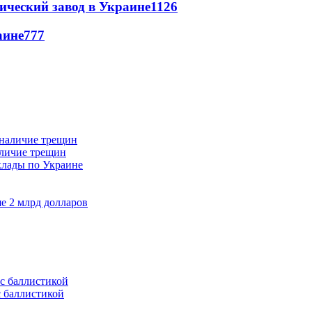
ический завод в Украине
1126
аине
777
аличие трещин
клады по Украине
е 2 млрд долларов
с баллистикой