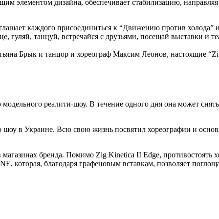
зующим элементом дизайна, обеспечивает стабилизацию, направля
иглашает каждого присоединиться к “Движению против холода” и 
ице, гуляй, танцуй, встречайся с друзьями, посещай выставки и 
тьяна Брык и танцор и хореограф Максим Леонов, настоящие “Zi
модельного реалити-шоу. В течение одного дня она может сняться
 шоу в Украине. Всю свою жизнь посвятил хореографии и основ
магазинах бренда. Помимо Zig Kinetica II Edge, противостоять 
E, которая, благодаря графеновым вставкам, позволяет поглоща