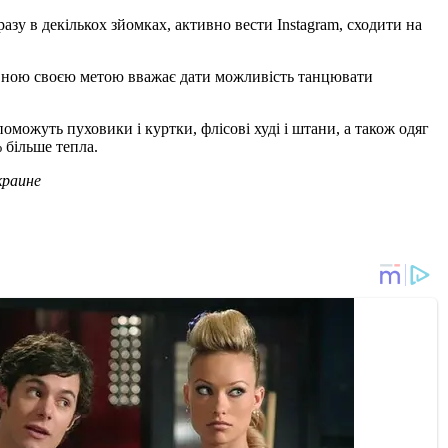
зу в декількох зйомках, активно вести Instagram, сходити на
овною своєю метою вважає дати можливість танцювати
оможуть пуховики і куртки, флісові худі і штани, а також одяг
 більше тепла.
краине