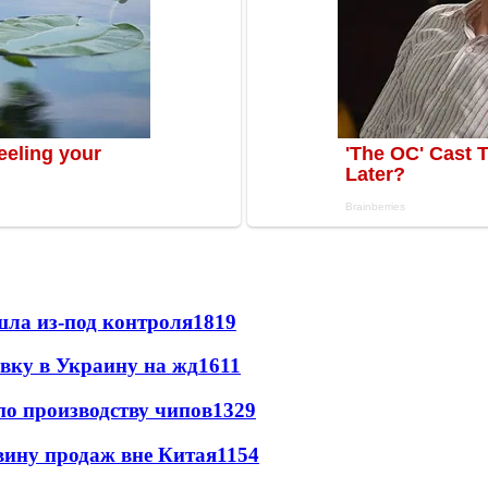
шла из-под контроля
1819
авку в Украину на жд
1611
по производству чипов
1329
вину продаж вне Китая
1154