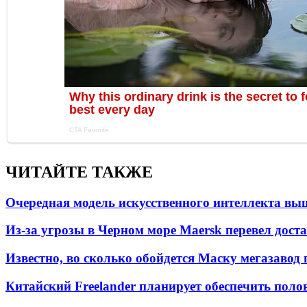
ЧИТАЙТЕ ТАКЖЕ
Очередная модель искусственного интеллекта вы
Из-за угрозы в Черном море Maersk перевел дост
Известно, во сколько обойдется Маску мегазавод 
Китайский Freelander планирует обеспечить поло