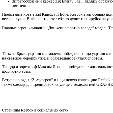
Зигзагообразный каркас Zig Energy Shell, являясь обра
движения.
Представив новые Zig Kinetica II Edge, Reebok этой осенью пр
ветер и лужи. Выбирай то, что тебе по душе: тренируйся на ул
Главные герои кампании “Движение против холода” модель Та
Татьяна Брык, украинская модель, победительница украинского 
на светское мероприятие, и обязательно заняться спортом.
Танцор и хореограф Максим Леонов, победитель танцевального
абсолютно всем.
Вступай в ряды “Zi-муверов” и ищи новую коллекцию Reebok в 
также одежда для тренировок на улице с технологией GRAPHEN
Страницы Reebok в социальных сетях: