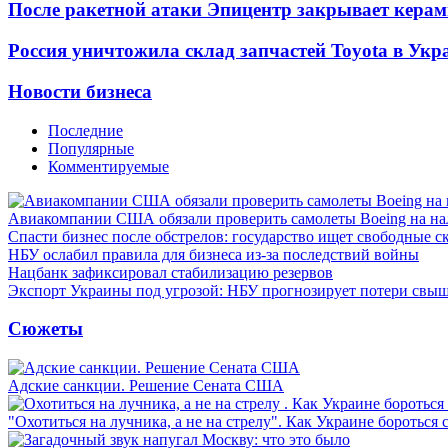
После ракетной атаки Эпицентр закрывает керам
Россия уничтожила склад запчастей Toyota в Укр
Новости бизнеса
Последние
Популярные
Комментируемые
Авиакомпании США обязали проверить самолеты Boeing на н
Спасти бизнес после обстрелов: государство ищет свободные с
НБУ ослабил правила для бизнеса из-за последствий войны
Нацбанк зафиксировал стабилизацию резервов
Экспорт Украины под угрозой: НБУ прогнозирует потери свыш
Сюжеты
Адские санкции. Решение Сената США
"Охотиться на лучника, а не на стрелу". Как Украине бороться 