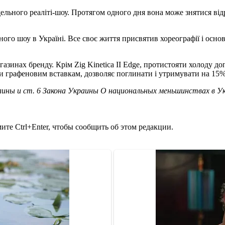
льного реаліті-шоу. Протягом одного дня вона може знятися відра
ого шоу в Україні. Все своє життя присвятив хореографії і осн
азинах бренду. Крім Zig Kinetica II Edge, протистояти холоду доп
и графеновим вставкам, дозволяє поглинати і утримувати на 15%
ины и ст. 6 Закона Украины О национальных меньшинствах в У
те Ctrl+Enter, чтобы сообщить об этом редакции.