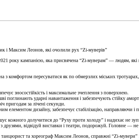
ик і Максим Леонов, які очолили рух “Zi-муверів”
 2021 року кампанією, яка присвячена “Zi-муверам” — людям, які
ожна з комфортом пересуватися як по обмерзлих міських тротуара
зпечує зносостійкість і максимальне зчеплення з поверхнею.
ідошві поглинають ударні навантаження і забезпечують стійку амор
ч пригодам за лічені секунди.
чим елементом дизайну, забезпечує стабілізацію, направляючи і п
ошує кожного долучитися до “Руху проти холоду” і надихає не зупи
я з друзями, відвідуй виставки і театри, подорожуй. Головне — н
 і танцюрист та хореограф Максим Леонов, справжні “Zi-мувери” 