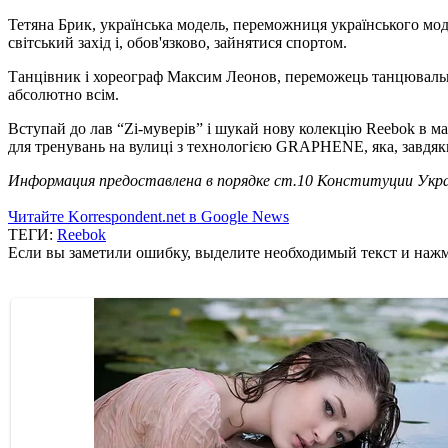
Тетяна Брик, українська модель, переможниця українського моде
світський захід і, обов'язково, зайнятися спортом.
Танцівник і хореограф Максим Леонов, переможець танцювальн
абсолютно всім.
Вступай до лав “Zi-муверів” і шукай нову колекцію Reebok в маг
для тренувань на вулиці з технологією GRAPHENE, яка, завдяк
Информация предоставлена в порядке ст.10 Конституции Укра
Читайте Korrespondent.net в Google News
ТЕГИ:
Reebok
Если вы заметили ошибку, выделите необходимый текст и нажми