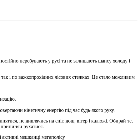
 постійно перебувають у русі та не залишають шансу холоду і
х, так і по важкопрохідних лісових стежках. Це стало можливим
тизацію.
овертаючи кінетичну енергію під час будь-якого руху.
нятися, не дивлячись на сніг, дощ, вітер і калюжі. Обирай те,
е припиняй рухатися.
і активні мешканці мегаполісу.