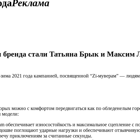
ода
Реклама
 бренда стали Татьяна Брык и Максим 
ь-зима 2021 года кампанией, посвященной “Zi-муверам” — людям
которых можно с комфортом передвигаться как по обледенелым г
 модели:
am обеспечивает износостойкость и максимальное сцепление с п
в подошве поглощают ударные нагрузки и обеспечивают отзывчиву
речу приключениям за считанные секунды.