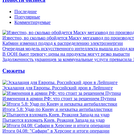
Последние
Популярные
Комментируемые
Известно, во сколько обойдется Маску мегазавод по производс
Кабмин изменил подход к распределению электроэнергии
Очередная модель искусственного интеллекта вышла из-под ко
В ООН бьют тревогу: цены на продукты могут резко вырасти
Задолженность украинцев за коммунальные услуги превысила 
Сюжеты
Эскалация для Европы. Российский дрон в Лейпциге
Изменения в армии РФ: что стоит за решением Путина
Итоги 5.8: Удар по Киеву и нехватка антибаллистики
Пытаются взломать Киев. Реакция Запада на удар
Итоги 04.08: "Сафари" в Херсоне и итоги операции