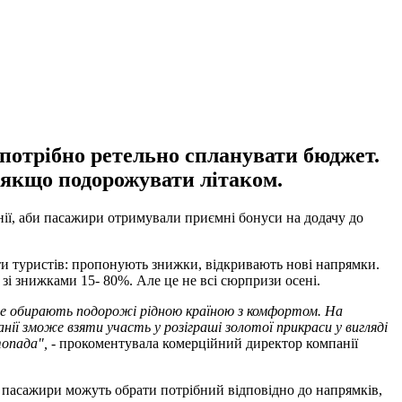
 потрібно ретельно спланувати бюджет.
 якщо подорожувати літаком.
ії, аби пасажири отримували приємні бонуси на додачу до
ити туристів: пропонують знижки, відкривають нові напрямки.
 знижками 15- 80%. Але це не всі сюрпризи осені.
тіше обирають подорожі рідною країною з комфортом. На
нії зможе взяти участь у розіграші золотої прикраси у вигляді
топада",
- прокоментувала комерційний директор компанії
 і пасажири можуть обрати потрібний відповідно до напрямків,