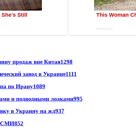
вину продаж вне Китая
1298
ический завод в Украине
1111
мпа по Ирану
1089
тами и подводными лодками
995
авку в Украину на жд
937
- СМИ
852