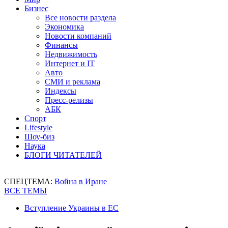
Бизнес
Все новости раздела
Экономика
Новости компаний
Финансы
Недвижимость
Интернет и IT
Авто
СМИ и реклама
Индексы
Пресс-релизы
АБК
Спорт
Lifestyle
Шоу-биз
Наука
БЛОГИ ЧИТАТЕЛЕЙ
СПЕЦТЕМА:
Война в Иране
ВСЕ ТЕМЫ
Вступление Украины в ЕС