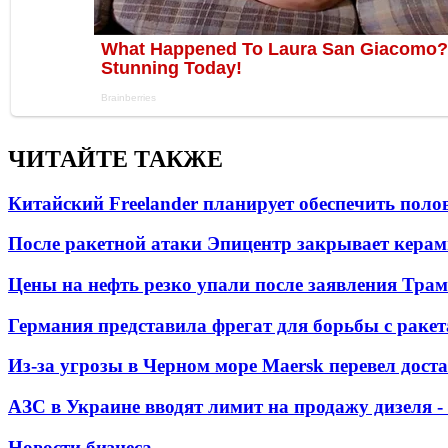
ЧИТАЙТЕ ТАКЖЕ
Китайский Freelander планирует обеспечить поло
После ракетной атаки Эпицентр закрывает керам
Цены на нефть резко упали после заявления Тра
Германия представила фрегат для борьбы с раке
Из-за угрозы в Черном море Maersk перевел дост
АЗС в Украине вводят лимит на продажу дизеля 
Новости бизнеса