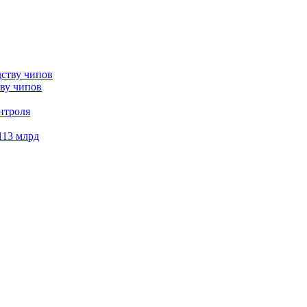
тву чипов
нтроля
113 млрд