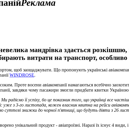
паній
Реклама
ь невелика мандрівка здається розкішшю,
бирають витрати на транспорт, особливо
фортом, щоб заощаджувати. Що пропонують українські авіакомпан
панії
WINDROSE
.
исоким. Проте восени авіакомпанії намагаються всебічно заохот
ії, завдяки чому пасажири змогли придбати квитки Україною зі
 Ми радіємо її успіху, бо це показник того, що українці все час
: уже з 3-го листопада, кожен власник квитка на рейси авіакомпа
ємо суттєві знижки до чорної п'ятниці, що будуть діяти з 26 лис
рено унікальний продукт - авіапроїзні. Наразі їх існує 4 види,