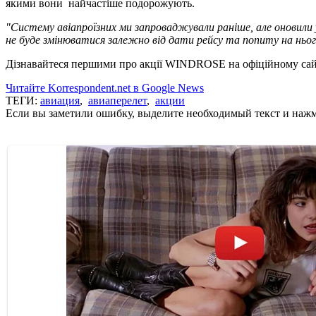
якими вони найчастіше подорожують.
"Систему авіапроїзних ми запроваджували раніше, але оновил
не буде змінюватися залежно від дати рейсу та попиту на ньо
Дізнавайтеся першими про акції WINDROSE на офіційному сайт
Читайте Korrespondent.net в Google News
ТЕГИ:
авиация
,
авиаперелет
,
акции
Если вы заметили ошибку, выделите необходимый текст и нажми