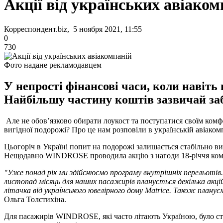
Акції від українських авіаком
Корреспондент.biz, 5 ноября 2021, 11:55
0
730
Фото надане рекламодавцем
У непрості фінансові часи, коли навіт
Найбільшу частину коштів зазвичай за
Але не обов’язково обирати лоукост та поступатися своїм ком
вигідної подорожі? Про це нам розповіли в українській авіаком
Цьогоріч в Україні попит на подорожі залишається стабільно в
Нещодавно WINDROSE проводила акцію з нагоди 18-річчя компан
"Уже понад рік ми здійснюємо програму внутрішніх перельотів.
листопад місяць для наших пасажирів планується декілька акцій
літачка від українського ювелірного дому Matrice. Також плану
Ольга Толстихіна.
Для пасажирів WINDROSE, які часто літають Україною, було ство