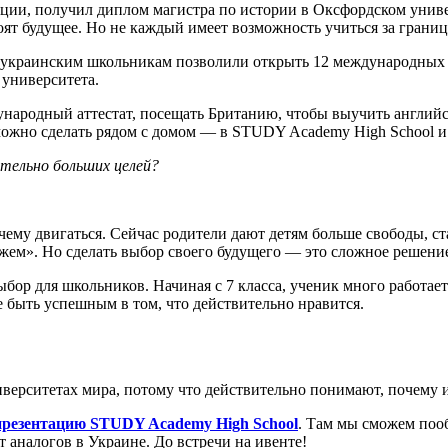
нции, получил диплом магистра по истории в Оксфордском униве
оят будущее. Но не каждый имеет возможность учиться за границ
 украинским школьникам позволили открыть 12 международных 
университета.
народный аттестат, посещать Британию, чтобы выучить английск
можно сделать рядом с домом — в STUDY Academy High School и 
тельно больших целей?
 чему двигаться. Сейчас родители дают детям больше свободы, с
м». Но сделать выбор своего будущего — это сложное решение, 
ор для школьников. Начиная с 7 класса, ученик много работает 
 быть успешным в том, что действительно нравится.
верситетах мира, потому что действительно понимают, почему 
презентацию STUDY Academy High School
. Там мы сможем поо
 аналогов в Украине. До встречи на ивенте!