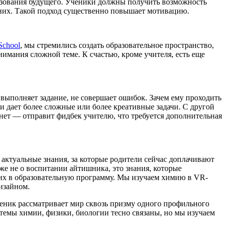
азования будущего. Ученики должны получить возможность
 них. Такой подход существенно повышает мотивацию.
chool
, мы стремились создать образовательное пространство,
внимания сложной теме. К счастью, кроме учителя, есть еще
 выполняет задание, не совершает ошибок. Зачем ему проходить
и дает более сложные или более креативные задачи. С другой
 нет — отправит фидбек учителю, что требуется дополнительная
актуальные знания, за которые родители сейчас доплачивают
е не о воспитании айтишника, это знания, которые
х в образовательную программу. Мы изучаем химию в VR-
изайном.
ченик рассматривает мир сквозь призму одного профильного
 темы химии, физики, биологии тесно связаны, но мы изучаем