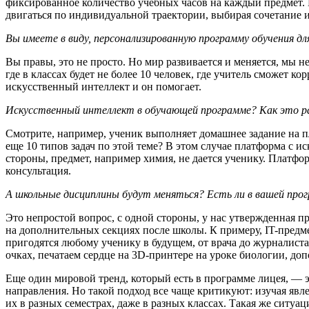
фиксированное количество учебных часов на каждый предмет.
двигаться по индивидуальной траектории, выбирая сочетание
Вы имеете в виду, персонализированную программу обучения 
Вы правы, это не просто. Но мир развивается и меняется, мы 
где в классах будет не более 10 человек, где учитель сможет 
искусственный интеллект и он помогает.
Искусственный интеллект в обучающей программе? Как это 
Смотрите, например, ученик выполняет домашнее задание на пл
еще 10 типов задач по этой теме? В этом случае платформа с 
стороны, предмет, например химия, не дается ученику. Платфо
консультация.
А школьные дисциплины будут меняться? Есть ли в вашей прог
Это непростой вопрос, с одной стороны, у нас утвержденная 
на дополнительных секциях после школы. К примеру, IT-предм
пригодятся любому ученику в будущем, от врача до журналист
очках, печатаем сердце на 3D-принтере на уроке биологии, до
Еще один мировой тренд, который есть в программе лицея, — э
направления. Но такой подход все чаще критикуют: изучая явл
их в разных семестрах, даже в разных классах. Такая же ситуац