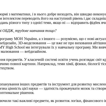
ормі з математики, і в нього добре виходить, він швидко викону
им інтелектом переводить його на наступний рівень і дає складні
дань різного типу з однієї теми, якщо ні — відправить фідбек вч
рамі ОБДЖ, трудове навчання тощо?
рограму МОН України, а з іншого — розуміємо, що є нові актуаль
вебдизайн, 3D-моделювання — це вже не про виховання айтішника
 High School ми інтегрували їх у навчальну програму. Ми вивч
 а малювання — вебдизайном.
ня предметів. У класичній системі освіти учень розглядає світ к
мо повної картини. Наприклад, теми хімії, фізики, біології тісно
стецтвом.
я опанування інших предметів та інструмент для розвитку мисле
зна цінність цієї науки — здатність прокачувати мозок та створ
х оптимальне рішення.
или такі важливі предмети, як розвиток логіки, фінансового ін