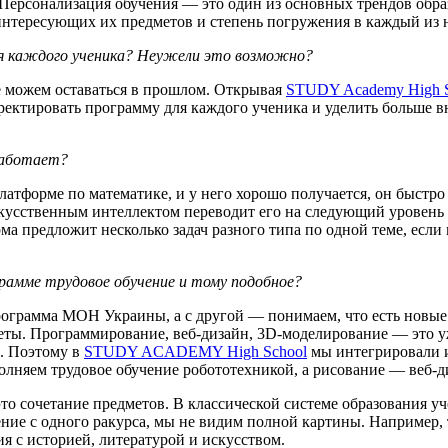
 Персонализация обучения — это один из основных трендов обр
 интересующих их предметов и степень погружения в каждый из
для каждого ученика? Неужели это возможно?
не можем оставаться в прошлом. Открывая
STUDY Academy High S
корректировать программу для каждого ученика и уделить больше 
работает?
атформе по математике, и у него хорошо получается, он быстро
искусственным интеллектом переводит его на следующий уровень 
рма предложит несколько задач разного типа по одной теме, если
рамме трудовое обучение и тому подобное?
программа МОН Украины, а с другой — понимаем, что есть новые 
еты. Программирование, веб-дизайн, 3D-моделирование — это уж
а. Поэтому в
STUDY ACADEMY High School
мы интегрировали и
полняем трудовое обучение робототехникой, а рисование — веб-д
то сочетание предметов. В классической системе образования у
ение с одного ракурса, мы не видим полной картины. Например,
ия с историей, литературой и искусством.