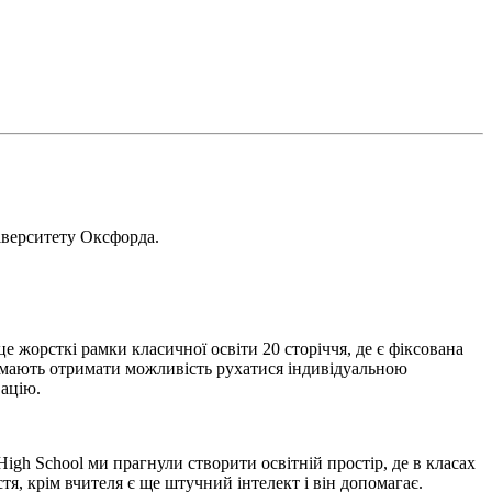
іверситету Оксфорда.
це жорсткі рамки класичної освіти 20 сторіччя, де є фіксована
і мають отримати можливість рухатися індивідуальною
вацію.
gh School ми прагнули створити освітній простір, де в класах
тя, крім вчителя є ще штучний інтелект і він допомагає.