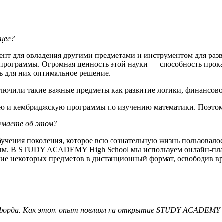
цее?
ент для овладения другими предметами и инструментом для раз
рограммы. Огромная ценность этой науки — способность прокач
ь для них оптимальное решение.
ючили такие важные предметы как развитие логики, финансово
ую и кембриджскую программы по изучению математики. Поэтом
думаете об этом?
учения поколения, которое всю сознательную жизнь пользовалос
ым. В STUDY ACADEMY High School мы используем онлайн-платф
ние некоторых предметов в дистанционный формат, освободив вр
ксфорда. Как этот опыт повлиял на открытие STUDY ACADEMY 