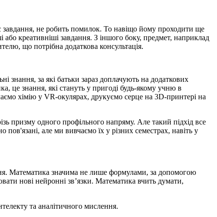
є завдання, не робить помилок. То навіщо йому проходити ще
ші або креативніші завдання. З іншого боку, предмет, наприклад
ителю, що потрібна додаткова консультація.
ні знання, за які батьки зараз доплачують на додаткових
, це знання, які стануть у пригоді будь-якому учню в
аємо хімію у VR-окулярах, друкуємо серце на 3D-принтері на
різь призму одного профільного напряму. Але такий підхід все
 пов'язані, але ми вивчаємо їх у різних семестрах, навіть у
ння. Математика значима не лише формулами, за допомогою
ювати нові нейронні зв’язки. Математика вчить думати,
телекту та аналітичного мислення.