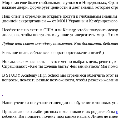
Мир стал еще более глобальным, я учился в Нидерландах, Фра
важные двери, формирует ценности и дает знания, которые стр
Наш опыт и стремление открыть доступ к глобальным знаниям
двойной аккредитацией — от МОН Украины и Кембриджского 
Необязательно ехать в США или Канаду, чтобы получить между
долларов, чтобы поступать в лучшие университеты мира. Это 
Дайте ваш совет молодому поколению. Как достигать действи
Большие цели, сейчас все говорят о достижении целей:)
Но самая сложная часть — это именно выбрать цель, решить, к
Спрашивают: «Кем ты хочешь быть? Чем заниматься? Мы поможе
В STUDY Academy High School мы стремимся облегчить этот выб
вопросы, показать разные возможности, чтобы разжечь желание
Наши ученики получают стипендии на обучение в топовых уни
Приглашаю всех амбициозных школьников и их родителей на
ребенка. Вы поймете, почему программа нашего Лицея не имеет