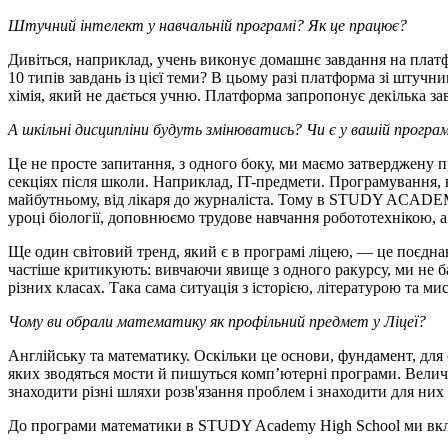
Штучний інтелект у навчальній програмі? Як це працює?
Дивіться, наприклад, учень виконує домашнє завдання на платф
10 типів завдань із цієї теми? В цьому разі платформа зі штучн
хімія, який не дається учню. Платформа запропонує декілька зав
А шкільні дисципліни будуть змінюватись? Чи є у вашій прог
Це не просте запитання, з одного боку, ми маємо затверджену п
секціях після школи. Наприклад, IT-предмети. Програмування, 
майбутньому, від лікаря до журналіста. Тому в STUDY ACADEMY
уроці біології, доповнюємо трудове навчання робототехнікою,
Ще один світовий тренд, який є в програмі ліцею, — це поєднан
частіше критикують: вивчаючи явище з одного ракурсу, ми не бачи
різних класах. Така сама ситуація з історією, літературою та ми
Чому ви обрали математику як профільний предмет у Ліцеї?
Англійську та математику. Оскільки це основи, фундамент, дл
яких зводяться мости й пишуться комп’ютерні програми. Величе
знаходити різні шляхи розв'язання проблем і знаходити для ни
До програми математики в STUDY Academy High School ми включ