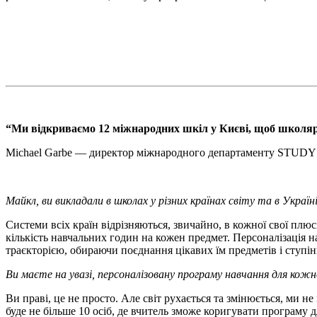
“Ми відкриваємо 12 міжнародних шкіл у Києві, щоб школярі
Michael Garbe — директор міжнародного департаменту STUDY A
Майкл, ви викладали в школах у різних країнах світу та в Україн
Системи всіх країн відрізняються, звичайно, в кожної свої плюси
кількість навчальних годин на кожен предмет. Персоналізація 
траєкторією, обираючи поєднання цікавих їм предметів і ступін
Ви маєте на увазі, персоналізовану програму навчання для ко
Ви праві, це не просто. Але світ рухається та змінюється, ми
буде не більше 10 осіб, де вчитель зможе коригувати програму д