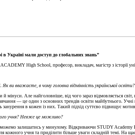
 в Україні мали доступ до глобальних знань”
CADEMY High School, професор, викладач, магістр з історії ун
і. Як ви вважаєте, в чому головна відмінність української освіти?
 й мінуси. Але найголовніше, від чого зараз відмовляється світ, 
навчання — це один з основних трендів освіти майбутнього. Учн
ь занурення в кожен із них. Такий підхід суттєво підвищує моти
жного учня? Невже це можливо?
 не можемо залишатись у минулому. Відкриваючи STUDY Academy Hi
ля кожного учня та приділити більше уваги складній темі. На щас