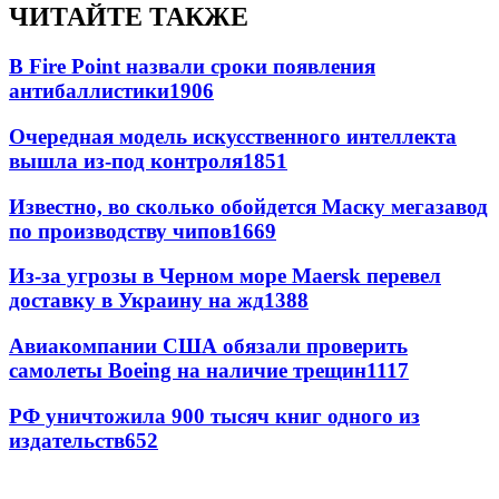
ЧИТАЙТЕ ТАКЖЕ
В Fire Point назвали сроки появления
антибаллистики
1906
Очередная модель искусственного интеллекта
вышла из-под контроля
1851
Известно, во сколько обойдется Маску мегазавод
по производству чипов
1669
Из-за угрозы в Черном море Maersk перевел
доставку в Украину на жд
1388
Авиакомпании США обязали проверить
самолеты Boeing на наличие трещин
1117
РФ уничтожила 900 тысяч книг одного из
издательств
652