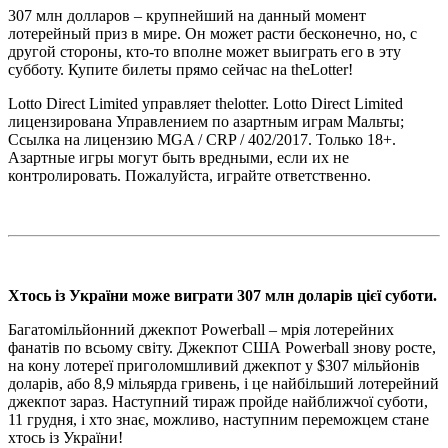
307 млн долларов – крупнейший на данный момент
лотерейный приз в мире. Он может расти бесконечно, но, с
другой стороны, кто-то вполне может выиграть его в эту
субботу. Купите билеты прямо сейчас на theLotter!
Lotto Direct Limited управляет thelotter. Lotto Direct Limited
лицензирована Управлением по азартным играм Мальты;
Ссылка на лицензию MGA / CRP / 402/2017. Только 18+.
Азартные игры могут быть вредными, если их не
контролировать. Пожалуйста, играйте ответственно.
Хтось із України може виграти 307 млн доларів цієї суботи.
Багатомільйонний джекпот Powerball – мрія лотерейних
фанатів по всьому світу. Джекпот США Powerball знову росте,
на кону лотереї приголомшливий джекпот у $307 мільйонів
доларів, або 8,9 мільярда гривень, і це найбільший лотерейний
джекпот зараз. Наступний тираж пройде найближчої суботи,
11 грудня, і хто знає, можливо, наступним переможцем стане
хтось із України!