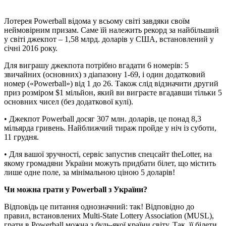
Лотерея Powerball відома у всьому світі завдяки своїм
неймовірним призам. Саме їй належить рекорд за найбільший
у світі джекпот – 1,58 млрд. доларів у США, встановлений у
січні 2016 року.
Для виграшу джекпота потрібно вгадати 6 номерів: 5
звичайних (основних) з діапазону 1-69, і один додатковий
номер («Powerball») від 1 до 26. Також слід відзначити другий
приз розміром $1 мільйон, який ви виграєте вгадавши тільки 5
основних чисел (без додаткової кулі).
• Джекпот Powerball досяг 307 млн. доларів, це понад 8,3
мільярда гривень. Найближчий тираж пройде у ніч із суботи,
11 грудня.
• Для вашої зручності, сервіс запустив спецсайт theLotter, на
якому громадяни України можуть придбати білет, що містить
лише одне поле, за мінімальною ціною 5 доларів!
Чи можна грати у Powerball з України?
Відповідь це питання однозначний: так! Відповідно до
правил, встановлених Multi-State Lottery Association (MUSL),
грати в Powerball можна з будь-якої країни світу. Так, її білети