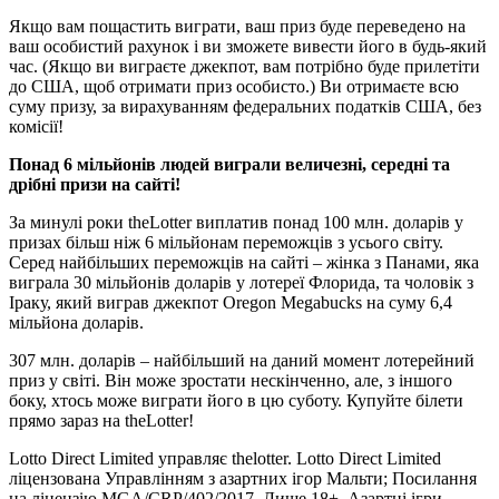
Якщо вам пощастить виграти, ваш приз буде переведено на
ваш особистий рахунок і ви зможете вивести його в будь-який
час. (Якщо ви виграєте джекпот, вам потрібно буде прилетіти
до США, щоб отримати приз особисто.) Ви отримаєте всю
суму призу, за вирахуванням федеральних податків США, без
комісії!
Понад 6 мільйонів людей виграли величезні, середні та
дрібні призи на сайті!
За минулі роки theLotter виплатив понад 100 млн. доларів у
призах більш ніж 6 мільйонам переможців з усього світу.
Серед найбільших переможців на сайті – жінка з Панами, яка
виграла 30 мільйонів доларів у лотереї Флорида, та чоловік з
Іраку, який виграв джекпот Oregon Megabucks на суму 6,4
мільйона доларів.
307 млн. доларів – найбільший на даний момент лотерейний
приз у світі. Він може зростати нескінченно, але, з іншого
боку, хтось може виграти його в цю суботу. Купуйте білети
прямо зараз на theLotter!
Lotto Direct Limited управляє thelotter. Lotto Direct Limited
ліцензована Управлінням з азартних ігор Мальти; Посилання
на ліцензію MGA/CRP/402/2017. Лише 18+. Азартні ігри