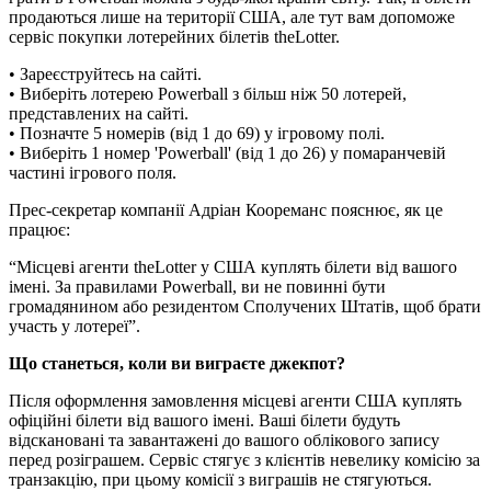
продаються лише на території США, але тут вам допоможе
сервіс покупки лотерейних білетів theLotter.
• Зареєструйтесь на сайті.
• Виберіть лотерею Powerball з більш ніж 50 лотерей,
представлених на сайті.
• Позначте 5 номерів (від 1 до 69) у ігровому полі.
• Виберіть 1 номер 'Powerball' (від 1 до 26) у помаранчевій
частині ігрового поля.
Прес-секретар компанії Адріан Коореманс пояснює, як це
працює:
“Місцеві агенти theLotter у США куплять білети від вашого
імені. За правилами Powerball, ви не повинні бути
громадянином або резидентом Сполучених Штатів, щоб брати
участь у лотереї”.
Що станеться, коли ви виграєте джекпот?
Після оформлення замовлення місцеві агенти США куплять
офіційні білети від вашого імені. Ваші білети будуть
відскановані та завантажені до вашого облікового запису
перед розіграшем. Сервіс стягує з клієнтів невелику комісію за
транзакцію, при цьому комісії з виграшів не стягуються.