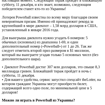
настоящий момент. Следующий тираж пройдет в ближайшую
субботу, 11 декабря, и кто знает, возможно, следующим
победителем станет кто-то из Украины!
Лотерея Powerball известна по всему миру благодаря своим
невероятным призам. Именно ей принадлежит рекорд за
крупнейший в мире джекпот – 1,58 млрд долларов в США,
установленный в январе 2016 года.
Для выигрыша джекпота нужно угадать 6 номеров: 5
обычных (основных) из диапазона 1-69, и один
дополнительный номер («Powerball») от 1 до 26. Так же
следует отметить второй приз размером в $1 миллион,
который вы выиграете угадав только 5 основных чисел (без
дополнительного шара).
• Джекпот Powerball достиг 307 млн долларов, это свыше 8,3
миллиарда гривен. Ближайший тираж пройдет в ночь с
субботы, 11 декабря.
• Для вашего удобства, сервис запустил спецсайт theLotter, на
котором граждане Украины могут приобрести билет,
содержащий всего одно поле, по минимальной цене в 5
долларов!
Можно ли играть в Powerball из Украины?