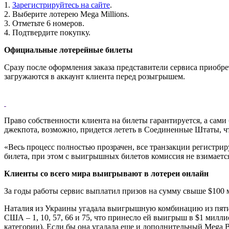
1.
Зарегистрируйтесь на сайте
.
2. Выберите лотерею Mega Millions.
3. Отметьте 6 номеров.
4. Подтвердите покупку.
Официальные лотерейные билеты
Сразу после оформления заказа представители сервиса приобр
загружаются в аккаунт клиента перед розыгрышем.
Право собственности клиента на билеты гарантируется, а са
джекпота, возможно, придется лететь в Соединенные Штаты, что
«Весь процесс полностью прозрачен, все транзакции регистри
билета, при этом с выигрышных билетов комиссия не взимает
Клиенты со всего мира выигрывают в лотереи онлайн
За годы работы сервис выплатил призов на сумму свыше $100 
Наталия из Украины угадала выигрышную комбинацию из пяти 
США – 1, 10, 57, 66 и 75, что принесло ей выигрыш в $1 милли
категории). Если бы она угадала еще и дополнительный Mega B