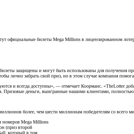
етут официальные билеты Mega Millions в лицензированном лоте
ми билеты защищены и могут быть использованы для получения 
бы лично забрать свой приз, но в этом случае компания помогае
руются и всегда доступны», — отмечает Коорманс. «TheLotter д
ся. Призовые деньги, выигранные нашими клиентами, полностью
миллионов более, чем шести миллионам победителям со всего ми
номеров Mega Millions
он (приз второй
all, который в том