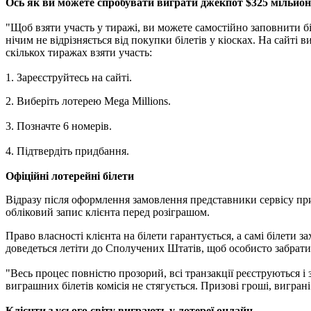
Ось як ви можете спробувати виграти джекпот $325 мільйоні
"Щоб взяти участь у тиражі, ви можете самостійно заповнити 
нічим не відрізняється від покупки білетів у кіосках. На сайті 
скількох тиражах взяти участь:
1. Зареєструйтесь на сайті.
2. Виберіть лотерею Mega Millions.
3. Позначте 6 номерів.
4. Підтвердіть придбання.
Офіційні лотерейні білети
Відразу після оформлення замовлення представники сервісу прид
обліковий запис клієнта перед розіграшом.
Право власності клієнта на білети гарантується, а самі білет
доведеться летіти до Сполучених Штатів, щоб особисто забрати
"Весь процес повністю прозорий, всі транзакції реєструються і 
виграшних білетів комісія не стягується. Призові гроші, вигра
Клієнти з усього світу виграють у лотереї онлайн