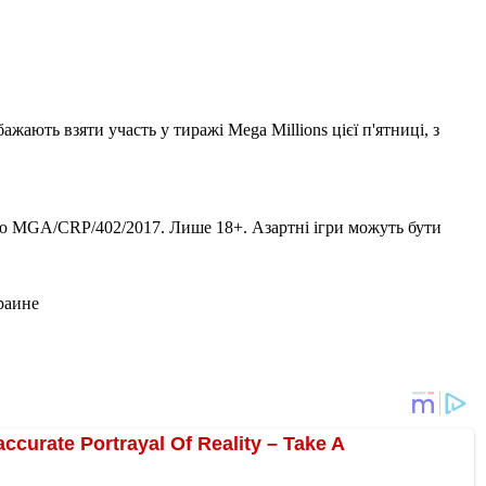
ажають взяти участь у тиражі Mega Millions цієї п'ятниці, з
ензію MGA/CRP/402/2017. Лише 18+. Азартні ігри можуть бути
раине