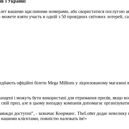
в з України:
білет вашими щасливими номерами, або скористатися послугою ав
ви можете взяти участь в одній з 50 провідних світових лотерей, с
бають офіційні білети Mega Millions у ліцензованому магазині ві
и захищені і можуть бути використані для отримання призів, якщ
 свій приз, але в цьому випадку компанія допомагає організуват
завжди доступні", - зазначає Коорманс. TheLotter додає невелику 
ні нашими клієнтами, повністю належать їм!»