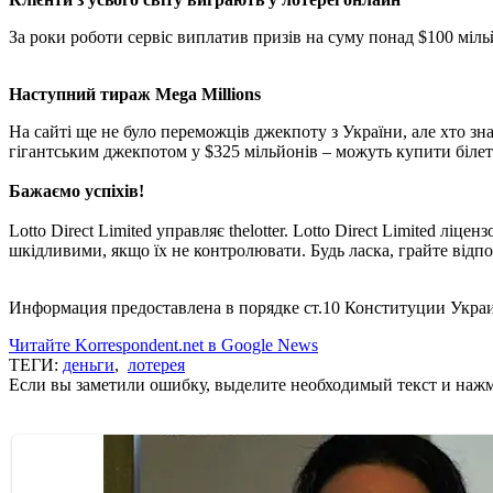
За роки роботи сервіс виплатив призів на суму понад $100 міль
Наступний тираж Mega Millions
На сайті ще не було переможців джекпоту з України, але хто знає
гігантським джекпотом у $325 мільйонів – можуть купити білети 
Бажаємо успіхів!
Lotto Direct Limited управляє thelotter. Lotto Direct Limited 
шкідливими, якщо їх не контролювати. Будь ласка, грайте відпо
Информация предоставлена в порядке ст.10 Конституции Укра
Читайте Korrespondent.net в Google News
ТЕГИ:
деньги
,
лотерея
Если вы заметили ошибку, выделите необходимый текст и нажми