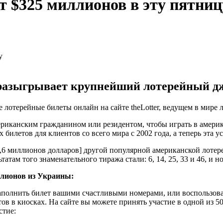
 $325 миллионов в эту пятниц
разыгрывает крупнейший лотерейный дже
лотерейные билеты онлайн на сайте theLotter, ведущем в мире 
мериканским гражданином или резидентом, чтобы играть в амери
х билетов для клиентов со всего мира с 2002 года, а теперь эта
2,6 миллионов долларов] другой популярной американской лотере
м того знаменательного тиража стали: 6, 14, 25, 33 и 46, и но
ллионов из Украины:
аполнить билет вашими счастливыми номерами, или воспользоват
ов в киосках. На сайте вы можете принять участие в одной из 5
стие: