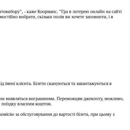
товибору", - каже Коорманс. "Гра в лотерею онлайн на сайті
амостійно вибрати, скільки полів ви хочете заповнити, і в
д імені клієнта. Білети скануються та завантажуються в
о вони виявляться виграшними. Переможцям джекпоту, можливо,
и поїздку власним коштом.
комісію за обслуговування до вартості білета, при цьому з