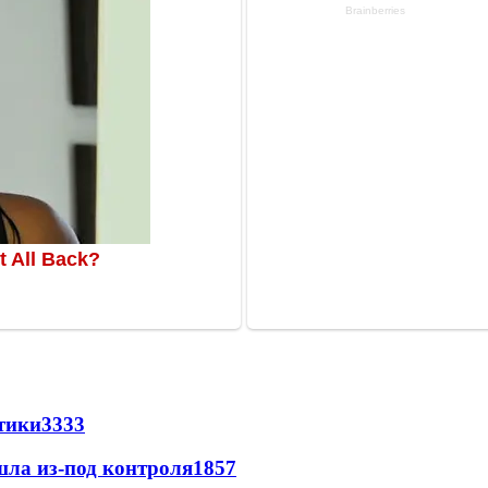
стики
3333
шла из-под контроля
1857