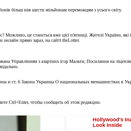
йонів більш ніж шести мільйонам переможцям з усього світу.
? Можливо, це станеться вже цієї п'ятниці. Жителі України, які б
онлайн прямо зараз, на сайті theLotter.
ліцензована Управлінням з азартних ігор Мальти; Посилання на ліц
відально.
ины и ст. 6 Закона Украины О национальных меньшинствах в Ук
те Ctrl+Enter, чтобы сообщить об этом редакции.