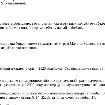
ы $15 миллионов.
о знает? Возможно, это случится уже в эту пятницу. Жители Укр
ить билеты онлайн прямо сейчас, на сайте theLotter.
d лицензирована Управлением по азартным играм Мальты; Ссылка н
 играйте ответственно.
йний джекпот у світі - $325 мільйонів. Українці можуть взяти у
ериканським громадянином або резидентом, щоб грати в американсь
в з усього світу з 2002 року, а тепер ця послуга доступна і мешк
ьйона доларів] іншої популярної американської лотереї Powerball 
о тиражу стали: 6, 14, 25, 33 та 46 та номер Powerball 17.