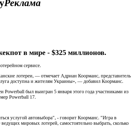
у
Реклама
кпот в мире - $325 миллионов.
лотерейном сервисе.
канские лотереи, — отмечает Адриан Коорманс, представитель
 услуга доступна и жителям Украины», — добавил Коорманс.
и Powerball был выигран 5 января этого года участниками из
мер Powerball 17.
ься услугой автовыбора", - говорит Коорманс. "Игра в
0 ведущих мировых лотерей, самостоятельно выбрать, сколько