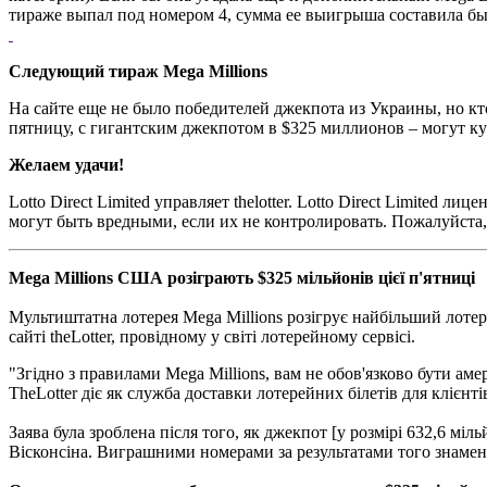
тираже выпал под номером 4, сумма ее выигрыша составила б
Следующий тираж Mega Millions
На сайте еще не было победителей джекпота из Украины, но кт
пятницу, с гигантским джекпотом в $325 миллионов – могут куп
Желаем удачи!
Lotto Direct Limited управляет thelotter. Lotto Direct Limite
могут быть вредными, если их не контролировать. Пожалуйста,
Mega Millions США розіграють $325 мільйонів цієї п'ятниці
Мультиштатна лотерея Mega Millions розігрує найбільший лотере
сайті theLotter, провідному у світі лотерейному сервісі.
"Згідно з правилами Mega Millions, вам не обов'язково бути ам
TheLotter діє як служба доставки лотерейних білетів для клієнті
Заява була зроблена після того, як джекпот [у розмірі 632,6 міл
Вісконсіна. Виграшними номерами за результатами того знаменног