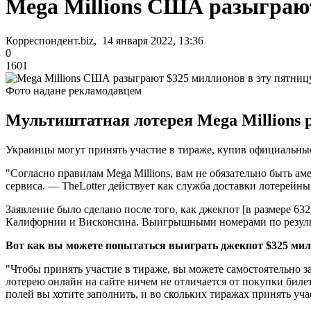
Mega Millions США разыграют
Корреспондент.biz, 14 января 2022, 13:36
0
1601
Фото надане рекламодавцем
Мультиштатная лотерея Mega Millions 
Украинцы могут принять участие в тираже, купив официальные 
"Согласно правилам Mega Millions, вам не обязательно быть а
сервиса. — TheLotter действует как служба доставки лотерейны
Заявление было сделано после того, как джекпот [в размере 63
Калифорнии и Висконсина. Выигрышными номерами по результата
Вот как вы можете попытаться выиграть джекпот $325 ми
"Чтобы принять участие в тираже, вы можете самостоятельно з
лотерею онлайн на сайте ничем не отличается от покупки билет
полей вы хотите заполнить, и во скольких тиражах принять уча