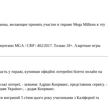
аины, желающие принять участие в тираже Mega Millions в эту
а лицензию MGA / CRP / 402/2017. Только 18+. Азартные игры
часть у тиражі, купивши офіційні лотерейні білети онлайн на
кі лотереї, - зазначає Адріан Коорманс, представник сервісу. -
анцям України», - додав Коорманс.
був виграний 5 січня цього року учасниками з Каліфорнії та