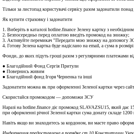
Тільки за листопад користувачі сервісу разом задонатили понад 
Як купити страховку і задонатити
1. Виберіть в каталозі hotline.finance Зелену картку з необхідним
2. Безпосередньо перед оплатою введіть промокод на знижку;
3. Активуйте перемикач "Передати мою знижку на допомогу З
4. Готову Зелена картка буде надіслано на email, а сума в розмі
Фонди, до яких підуть гроші разом з регулярними платежами від
● Благодійний Фонд Сергія Притули
● Повернись живим
● Благодійний фонд Ігоря Черненка та інші
Задонатити можна як при оформленні Зеленої картки через сайт, т
Скористайся промокодом — допоможи ЗСУ
Наразі на hotline.finance діє промокод SLAVAZSU15, який дає 1
при оформленні річної Зеленої картки сума донату складе 1200 
Навіть якщо ви знаходитесь за кордоном, ви маєте право оформ
Информация предоставлена в порядке ст.10 Конституции Укра