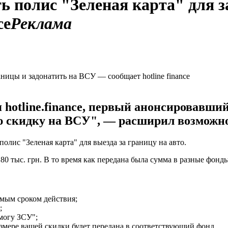
ь полис "Зеленая карта" для з
ce
Реклама
 hotline.finance, первый анонсировавш
ю скидку на ВСУ", — расширил возможно
лис "Зеленая карта" для выезда за границу на авто.
 80 тыс. грн. В то время как передана была сумма в разные фон
мым сроком действия;
;
могу ЗСУ";
 размере вашей скидки будет передана в соответствующий фонд.