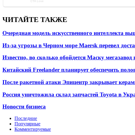
ЧИТАЙТЕ ТАКЖЕ
Очередная модель искусственного интеллекта вы
Из-за угрозы в Черном море Maersk перевел дост
Известно, во сколько обойдется Маску мегазавод 
Китайский Freelander планирует обеспечить поло
После ракетной атаки Эпицентр закрывает керам
Россия уничтожила склад запчастей Toyota в Укр
Новости бизнеса
Последние
Популярные
Комментируемые