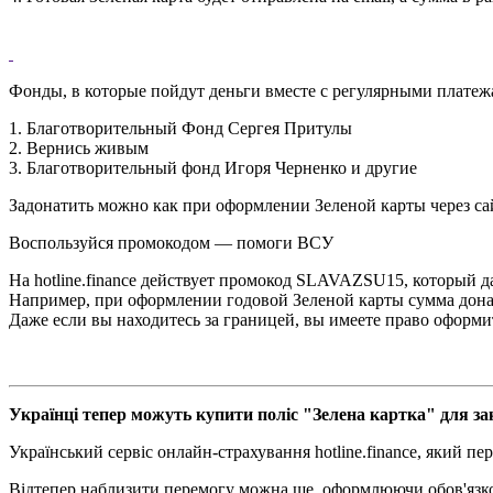
Фонды, в которые пойдут деньги вместе с регулярными платеж
1. Благотворительный Фонд Сергея Притулы
2. Вернись живым
3. Благотворительный фонд Игоря Черненко и другие
Задонатить можно как при оформлении Зеленой карты через сай
Воспользуйся промокодом — помоги ВСУ
На hotline.finance действует промокод SLAVAZSU15, который да
Например, при оформлении годовой Зеленой карты сумма донат
Даже если вы находитесь за границей, вы имеете право оформ
Українці тепер можуть купити поліс "Зелена картка" для зак
Український сервіс онлайн-страхування hotline.finance, який
Відтепер наблизити перемогу можна ще, оформлюючи обов'язкови