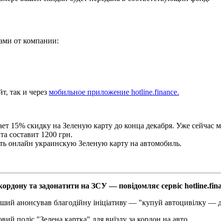
ами от компании:
т, так и через
мобильное приложение hotline.finance.
ет 15% скидку на Зеленую карту до конца декабря. Уже сейчас м
а составит 1200 грн.
ить онлайн украинскую Зеленую карту на автомобиль.
ордону та задонатити на ЗСУ — повідомляє сервіс hotline.fin
 перший анонсував благодійну ініціативу — "купуй автоцивілку 
й поліс "Зелена картка" для виїзду за кордон на авто.