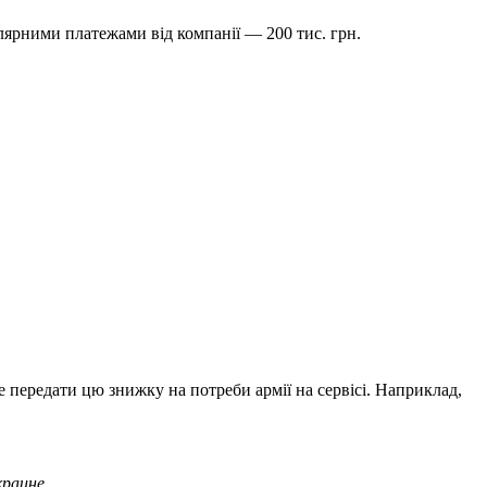
гулярними платежами від компанії — 200 тис. грн.
е передати цю знижку на потреби армії на сервісі. Наприклад,
краине