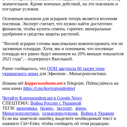
значительное. Кроме военных действий, на это повлияли и
погодные условия.
Основным вызовом для аграриев теперь является весенняя
посевная. Эксперт считает, что нужно найти достаточно
финансов, чтобы купить семена, горючее, минеральные
удобрения и средства защиты растений.
"Весной аграрии готовы максимально компенсировать эти не
засеянные площади. Хотя, мы и понимаем, что посевные
площади все равно будут минимум на 20% меньше показателя
2021 года", - подчеркнул Высоцкий.
Ранее сообщалось, что
ООН закупила 60 тысяч тонн
украинского зерна
для Эфиопии - Минагрополитики.
Новини від
Корреспондент.net
в Telegram. Підписуйтесь на
наш канал
https://t.me/korrespondentnet
Читайте Korrespondent.net в Google News
СПЕЦТЕМА:
Война России с Украиной
ТЕГИ:
экономика
,
бизнес
,
экспорт
,
зерно
,
Минагрополитики
,
сельхозпродукция
,
Война в Украине
Если вы заметили ошибку, выделите необходимый текст и
нажмите Ctrl+Enter, чтобы сообщить об этом редакции.