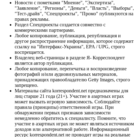
Новости с пометками "Мнение", "Экспертиза",
"Заявление", "Регионы", "Деньги", "Власть", "Выборы",
"Тест-драйв", "Спецпроекты", "Промо" публикуются на
правах рекламы.
Раздел Спецпроекты создается совместно с
коммерческими партнерами.
Любое копирование, публикация, републикация и
другое распространение информации, которое содержит
ссылку на "Интерфакс-Украина", EPA / UPG, строго
воспрещается.
Владелец веб-страницы в разделе Я- Корреспондент
является автор публикации.
Любое копирование, перепечатка и воспроизведение
фотографий и/или аудиовизуальных материалов,
принадлежащих правообладателю Getty Images, строго
запрещено.
Материалы сайта korrespondent.net предназначены для
лиц старше 21 года (21+). Участие в азартных играх
может вызвать игровую зависимость. Соблюдайте
правила (принципы) ответственной игры. При
обнаружении первых признаков зависимости
немедленно обратитесь к специалисту. Помните, что
участие в азартных играх не может являться источником
доходов или альтернативой работе. Информационный
ресурс korrespondent.net не проводит игры на реальные