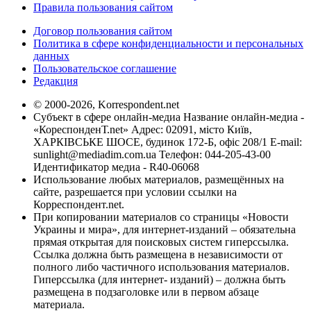
Правила пользования сайтом
Договор пользования сайтом
Политика в сфере конфиденциальности и персональных
данных
Пользовательское соглашение
Редакция
© 2000-2026, Korrespondent.net
Субъект в сфере онлайн-медиа Название онлайн-медиа -
«КореспонденТ.net» Адрес: 02091, місто Київ,
ХАРКІВСЬКЕ ШОСЕ, будинок 172-Б, офіс 208/1 E-mail:
sunlight@mediadim.com.ua
Телефон: 044-205-43-00
Идентификатор медиа - R40-06068
Использование любых материалов, размещённых на
сайте, разрешается при условии ссылки на
Корреспондент.net.
При копировании материалов со страницы «Новости
Украины и мира», для интернет-изданий – обязательна
прямая открытая для поисковых систем гиперссылка.
Ссылка должна быть размещена в независимости от
полного либо частичного использования материалов.
Гиперссылка (для интернет- изданий) – должна быть
размещена в подзаголовке или в первом абзаце
материала.