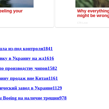
шла из-под контроля
1841
авку в Украину на жд
1616
по производству чипов
1582
вину продаж вне Китая
1161
ический завод в Украине
1129
 Boeing на наличие трещин
978