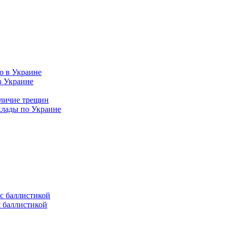
в Украине
аличие трещин
клады по Украине
с баллистикой