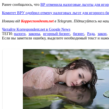
Ранее сообщалось, что
ВР отменила налоговые льготы для игор
Комитет ВРУ одобрил отмену налоговых льгот для игорного б
Новини від
Корреспондент.net
в Telegram. Підписуйтесь на на
Читайте Korrespondent.net в Google News
ТЕГИ:
налоги
,
законы
,
игорный бизнес
,
бизнес
,
Рада
,
закон
Если вы заметили ошибку, выделите необходимый текст и нажми