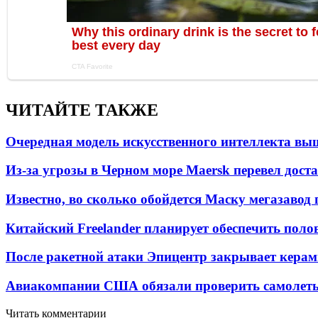
ЧИТАЙТЕ ТАКЖЕ
Очередная модель искусственного интеллекта вы
Из-за угрозы в Черном море Maersk перевел дост
Известно, во сколько обойдется Маску мегазавод 
Китайский Freelander планирует обеспечить поло
После ракетной атаки Эпицентр закрывает керам
Авиакомпании США обязали проверить самолеты
Читать комментарии