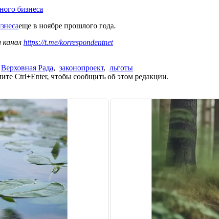
ного бизнеса
изнеса
еще в ноябре прошлого года.
ш канал
https://t.me/korrespondentnet
,
Верховная Рада
,
законопроект
,
льготы
те Ctrl+Enter, чтобы сообщить об этом редакции.