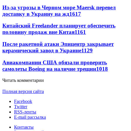
Из-за угрозы в Черном море Maersk перевел
доставку в Украину на жд
1617
Китайский Freelander планирует обеспечить
половину продаж вне Китая
1161
После ракетной атаки Эпицентр закрывает
керамический завод в Украине
1129
Авиакомпании США обязали проверить
самолеты Boeing на наличие трещин
1018
Читать комментарии
Полная версия сайта
Facebook
Twitter
RSS-ленты
E-mail рассылка
Контакты