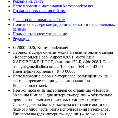
Реклама на сайте
Использование материалов korrespondent.net
Правила пользования сайтом
Договор пользования сайтом
Политика в сфере конфиденциальности и персональных
данных
Пользовательское соглашение
Редакция
© 2000-2026, Korrespondent.net
Субъект в сфере онлайн-медиа Название онлайн-медиа -
«КореспонденТ.net» Адрес: 02091, місто Київ,
ХАРКІВСЬКЕ ШОСЕ, будинок 172-Б, офіс 208/1 E-mail:
sunlight@mediadim.com.ua
Телефон: 044-205-43-00
Идентификатор медиа - R40-06068
Использование любых материалов, размещённых на
сайте, разрешается при условии ссылки на
Корреспондент.net.
При копировании материалов со страницы «Новости
Украины и мира», для интернет-изданий – обязательна
прямая открытая для поисковых систем гиперссылка.
Ссылка должна быть размещена в независимости от
полного либо частичного использования материалов.
Гиперссылка (для интернет- изданий) – должна быть