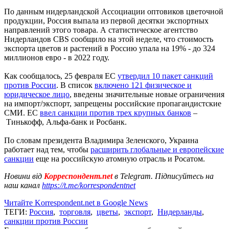
По данным нидерландской Ассоциации оптовиков цветочной
продукции, Россия выпала из первой десятки экспортных
направлений этого товара. А статистическое агентство
Нидерландов CBS сообщило на этой неделе, что стоимость
экспорта цветов и растений в Россию упала на 19% - до 324
миллионов евро - в 2022 году.
Как сообщалось, 25 февраля ЕС
утвердил 10 пакет санкций
против России
. В список
включено 121 физическое и
юридическое лицо
, введены значительные новые ограничения
на импорт/экспорт, запрещены российские пропагандистские
СМИ. ЕС
ввел санкции против трех крупных банков
–
Тинькофф, Альфа-банк и Росбанк.
По словам президента Владимира Зеленского, Украина
работает над тем, чтобы
расширить глобальные и европейские
санкции
еще на российскую атомную отрасль и Росатом.
Новини від
Корреспондент.net
в Telegram. Підписуйтесь на
наш канал
https://t.me/korrespondentnet
Читайте Korrespondent.net в Google News
ТЕГИ:
Россия
,
торговля
,
цветы
,
экспорт
,
Нидерланды
,
санкции против России