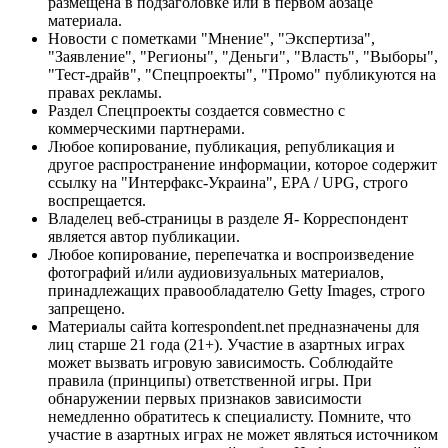
размещена в подзаголовке или в первом абзаце
материала.
Новости с пометками "Мнение", "Экспертиза",
"Заявление", "Регионы", "Деньги", "Власть", "Выборы",
"Тест-драйв", "Спецпроекты", "Промо" публикуются на
правах рекламы.
Раздел Спецпроекты создается совместно с
коммерческими партнерами.
Любое копирование, публикация, републикация и
другое распространение информации, которое содержит
ссылку на "Интерфакс-Украина", EPA / UPG, строго
воспрещается.
Владелец веб-страницы в разделе Я- Корреспондент
является автор публикации.
Любое копирование, перепечатка и воспроизведение
фотографий и/или аудиовизуальных материалов,
принадлежащих правообладателю Getty Images, строго
запрещено.
Материалы сайта korrespondent.net предназначены для
лиц старше 21 года (21+). Участие в азартных играх
может вызвать игровую зависимость. Соблюдайте
правила (принципы) ответственной игры. При
обнаружении первых признаков зависимости
немедленно обратитесь к специалисту. Помните, что
участие в азартных играх не может являться источником