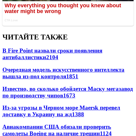
ЧИТАЙТЕ ТАКЖЕ
В Fire Point назвали сроки появления
антибаллистики
2104
Очередная модель искусственного интеллекта
вышла из-под контроля
1851
Известно, во сколько обойдется Маску мегазавод
по производству чипов
1673
Из-за угрозы в Черном море Maersk перевел
доставку в Украину на жд
1388
Авиакомпании США обязали проверить
самолеты Boeing на наличие трещин
1124