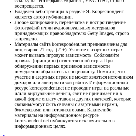
ссылку на "Интерфакс-Украина", EPA / UPG, строго
воспрещается.
Владелец веб-страницы в разделе Я- Корреспондент
является автор публикации.
Любое копирование, перепечатка и воспроизведение
фотографий и/или аудиовизуальных материалов,
принадлежащих правообладателю Getty Images, строго
запрещено.
Материалы сайта korrespondent.net предназначены для
лиц старше 21 года (21+). Участие в азартных играх
может вызвать игровую зависимость. Соблюдайте
правила (принципы) ответственной игры. При
обнаружении первых признаков зависимости
немедленно обратитесь к специалисту. Помните, что
участие в азартных играх не может являться источником
доходов или альтернативой работе. Информационный
ресурс korrespondent.net не проводит игры на реальные
и/или виртуальные деньги, сайт не принимает ни в
какой форме оплату ставок и других платежей, которые
связаны/могут быть связаны с азартными играми,
букмекерами или тотализаторами. Какие-либо
материалы на информационном ресурсе
korrespondent.net публикуются исключительно в
информационных целях.