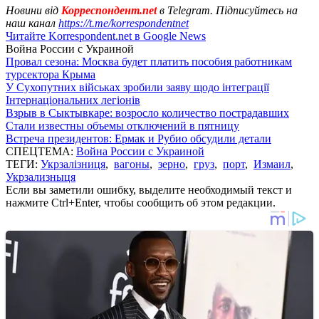
Новини від
Корреспондент.net
в Telegram. Підписуйтесь на
наш канал
https://t.me/korrespondentnet
Читайте Korrespondent.net в Google News
Война России с Украиной
Провал сезона: Москва будет платить пособия работникам
турсектора Крыма
У Сухопутних військах зробили заяву щодо інтеграції
Інтернаціональних легіонів
Взрыв в Сыктывкаре: возросло количество пострадавших
Стали известны объемы отключений в пятницу
Встреча президентов: Ермак и Рубио обсудили детали
СПЕЦТЕМА:
Война России с Украиной
ТЕГИ:
Укрзалізниця
,
вагоны
,
зерно
,
груз
,
порт
,
Измаил
,
Укрзализныця
Если вы заметили ошибку, выделите необходимый текст и
нажмите Ctrl+Enter, чтобы сообщить об этом редакции.