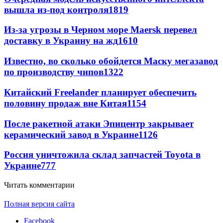
вышла из-под контроля
1819
Из-за угрозы в Черном море Maersk перевел
доставку в Украину на жд
1610
Известно, во сколько обойдется Маску мегазавод
по производству чипов
1322
Китайский Freelander планирует обеспечить
половину продаж вне Китая
1154
После ракетной атаки Эпицентр закрывает
керамический завод в Украине
1126
Россия уничтожила склад запчастей Toyota в
Украине
777
Читать комментарии
Полная версия сайта
Facebook