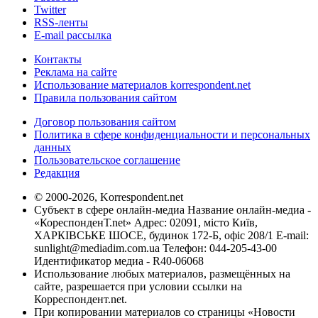
Twitter
RSS-ленты
E-mail рассылка
Контакты
Реклама на сайте
Использование материалов korrespondent.net
Правила пользования сайтом
Договор пользования сайтом
Политика в сфере конфиденциальности и персональных
данных
Пользовательское соглашение
Редакция
© 2000-2026, Korrespondent.net
Субъект в сфере онлайн-медиа Название онлайн-медиа -
«КореспонденТ.net» Адрес: 02091, місто Київ,
ХАРКІВСЬКЕ ШОСЕ, будинок 172-Б, офіс 208/1 E-mail:
sunlight@mediadim.com.ua
Телефон: 044-205-43-00
Идентификатор медиа - R40-06068
Использование любых материалов, размещённых на
сайте, разрешается при условии ссылки на
Корреспондент.net.
При копировании материалов со страницы «Новости