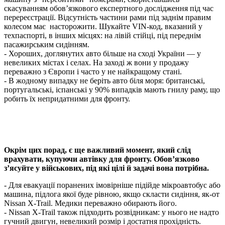
скасуванням обов’язкового експертного дослідження під час
перереєстрації. Відсутність частини рами під заднім правим
колесом має насторожити. Шукайте VIN-код, вказаний у
техпаспорті, в інших місцях: на лівій стійці, під переднім
пасажирським сидінням.
- Хороших, доглянутих авто більше на сході України — у
невеликих містах і селах. На заході ж вони у продажу
переважно з Європи і часто у не найкращому стані.
- В жодному випадку не беріть авто біля моря: британські,
португальські, іспанські у 90% випадків мають гнилу раму, що
робить їх непридатними для фронту.
Окрім цих порад, є ще важливий момент, який слід
врахувати, купуючи автівку для фронту. Обов’язково
з’ясуйте у військових, під які цілі й задачі вона потрібна.
- Для евакуації поранених імовірніше підійде мікроавтобус або
машина, підлога якої буде рівною, якщо скласти сидіння, як-от
Nissan X-Trail. Медики переважно обирають його.
- Nissan X-Trail також підходить розвідникам: у нього не надто
гучний двигун, невеликий розмір і достатня прохідність.