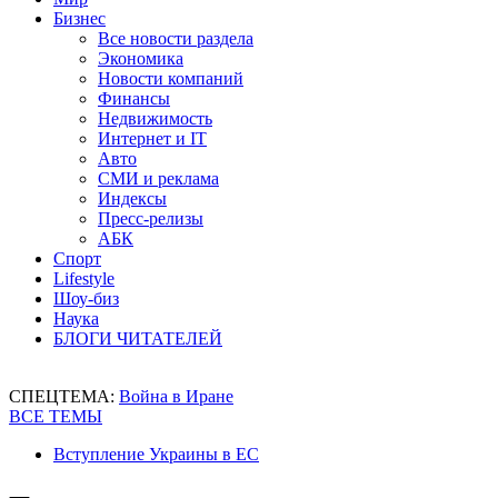
Бизнес
Все новости раздела
Экономика
Новости компаний
Финансы
Недвижимость
Интернет и IT
Авто
СМИ и реклама
Индексы
Пресс-релизы
АБК
Спорт
Lifestyle
Шоу-биз
Наука
БЛОГИ ЧИТАТЕЛЕЙ
СПЕЦТЕМА:
Война в Иране
ВСЕ ТЕМЫ
Вступление Украины в ЕС