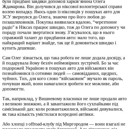
були придбані завдяки допомозі харків’янина Олега
Ждамарова. Він долучився до ніксової волонтерської справи
волею випадку. Якось один із ніксовців у пошуках авто для
ЗСУ звернувся до Олега, знаючи про його любов до
позашляховиків. Покупка виявилася вдалою, “черезтинне
радіо” в Ніксах працює швидко, тож до Олега по допомогу чи
пораду почали звертатися знову. З’ясувалося, що в нього
справжній талант до придбання авто: мало того, що
найкращий варіант знайде, так ще й домовиться швидко і
купить дешевше.
Сам Олег зізнається, що така робота не лише додала досвіду, а
й подарувала йому безліч неймовірних зустрічей. Бо за час
подорожей Україною в пошуках авто для військових він
познайомився із сотнями людей — самовідданих, щедрих,
чуйних. Тих, для кого слово “військовим” звучало як пароль,
почувши який, вони намагалися зробити все можливе, аби
допомогти.
Так, наприклад, у Вишневому власники не лише продали авто
з великою знижкою, а й завантажили його сухпайками під
самісінький дах: коли розвантажилися, військові дивувалися,
як така кількість умістилася всередині автівки.
Або хлопці з offroad-клубу під Миргородом — вони взагалі не