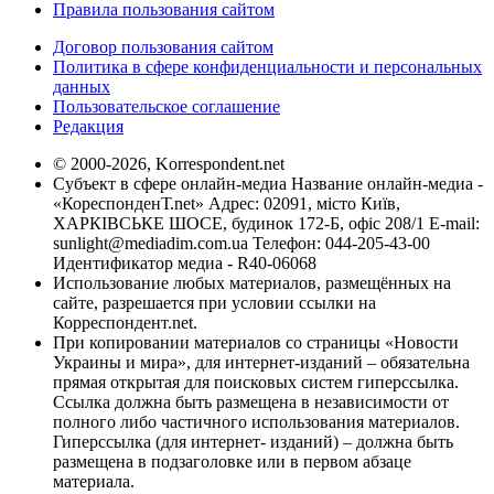
Правила пользования сайтом
Договор пользования сайтом
Политика в сфере конфиденциальности и персональных
данных
Пользовательское соглашение
Редакция
© 2000-2026, Korrespondent.net
Субъект в сфере онлайн-медиа Название онлайн-медиа -
«КореспонденТ.net» Адрес: 02091, місто Київ,
ХАРКІВСЬКЕ ШОСЕ, будинок 172-Б, офіс 208/1 E-mail:
sunlight@mediadim.com.ua
Телефон: 044-205-43-00
Идентификатор медиа - R40-06068
Использование любых материалов, размещённых на
сайте, разрешается при условии ссылки на
Корреспондент.net.
При копировании материалов со страницы «Новости
Украины и мира», для интернет-изданий – обязательна
прямая открытая для поисковых систем гиперссылка.
Ссылка должна быть размещена в независимости от
полного либо частичного использования материалов.
Гиперссылка (для интернет- изданий) – должна быть
размещена в подзаголовке или в первом абзаце
материала.