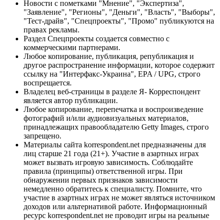
Новости с пометками "Мнение", "Экспертиза",
"Заявление", "Регионы", "Деньги", "Власть", "Выборы",
"Тест-драйв", "Спецпроекты", "Промо" публикуются на
правах рекламы.
Раздел Спецпроекты создается совместно с
коммерческими партнерами.
Любое копирование, публикация, републикация и
другое распространение информации, которое содержит
ссылку на "Интерфакс-Украина", EPA / UPG, строго
воспрещается.
Владелец веб-страницы в разделе Я- Корреспондент
является автор публикации.
Любое копирование, перепечатка и воспроизведение
фотографий и/или аудиовизуальных материалов,
принадлежащих правообладателю Getty Images, строго
запрещено.
Материалы сайта korrespondent.net предназначены для
лиц старше 21 года (21+). Участие в азартных играх
может вызвать игровую зависимость. Соблюдайте
правила (принципы) ответственной игры. При
обнаружении первых признаков зависимости
немедленно обратитесь к специалисту. Помните, что
участие в азартных играх не может являться источником
доходов или альтернативой работе. Информационный
ресурс korrespondent.net не проводит игры на реальные