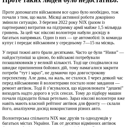
Проте допомагати військовим все одно було необхідно, тож
почали з тим, що мали. Місяці активної роботи докорінно
змінили ситуацію. З березня 2022 року NIX (разом із
партнерами) витратив на підтримку армії майже 1,5 мільярда
гривень. За цей час ніксові волонтери набули досвіду в
багатьох напрямках. Один із них — це автомобілі: їх команда
купує і передає військовим у середньому 7—15 на місяць.
У перші тижні авто брали десятками. Часто це були “Ниви” —
найдоступніші за ціною, бо військові потребували
позашляховиків у великій кількості. Тоді ще сподівалися на
швидке припинення бойових дій, тому намагалися закрити
потреби “тут і зараз”, не думаючи про довгострокову
перспективу. Але дива, на жаль, не сталося. І через деякий час
перед військовими й волонтерами постало нове завдання —
ремонт автівок. Тоді й з’ясувалося, що відновлювати “дешеві”
виходить надто дорого в усіх сенсах. Тому до підбору машин
почали підходити більш ретельно. Зараз ніксові волонтери вже
навіть мають власний рейтинг автівок для фронту — склали
його, аналізуючи досвід використання різних авто.
Волонтерська спільнота NIX має друзів та однодумців у
багатьох містах України. Так от десятки відмінних автівок