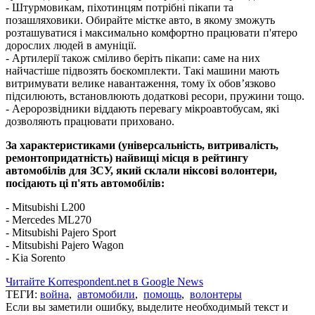
- Штурмовикам, піхотинцям потрібні пікапи та
позашляховики. Обирайте містке авто, в якому зможуть
розташуватися і максимально комфортно працювати п'ятеро
дорослих людей в амуніції.
- Артилерії також сміливо беріть пікапи: саме на них
найчастіше підвозять боєкомплекти. Такі машини мають
витримувати велике навантаження, тому їх обов’язково
підсилюють, встановлюють додаткові ресори, пружини тощо.
- Аеророзвідники віддають перевагу мікроавтобусам, які
дозволяють працювати приховано.
За характеристиками (універсальність, витривалість,
ремонтопридатність) найвищі місця в рейтингу
автомобілів для ЗСУ, який склали ніксові волонтери,
посідають ці п'ять автомобілів:
- Mitsubishi L200
- Mercedes ML270
- Mitsubishi Pajero Sport
- Mitsubishi Pajero Wagon
- Kia Sorento
Читайте Korrespondent.net в Google News
ТЕГИ:
война
,
автомобили
,
помощь
,
волонтеры
Если вы заметили ошибку, выделите необходимый текст и