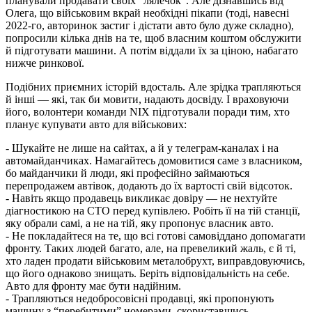
планували продавати своїх “лялечок”. Але дізнавшись від
Олега, що військовим вкрай необхідні пікапи (тоді, навесні
2022-го, авторинок застиг і дістати авто було дуже складно),
попросили кілька днів на те, щоб власним коштом обслужити
й підготувати машини. А потім віддали їх за ціною, набагато
нижче ринкової.
Подібних приємних історій вдосталь. Але зрідка трапляються
й інші — які, так би мовити, надають досвіду. І враховуючи
його, волонтери команди NIX підготували поради тим, хто
планує купувати авто для військових:
- Шукайте не лише на сайтах, а й у телеграм-каналах і на
автомайданчиках. Намагайтесь домовитися саме з власником,
бо майданчики й люди, які професійно займаються
перепродажем автівок, додають до їх вартості свій відсоток.
- Навіть якщо продавець викликає довіру — не нехтуйте
діагностикою на СТО перед купівлею. Робіть її на тій станції,
яку обрали самі, а не на тій, яку пропонує власник авто.
- Не покладайтеся на те, що всі готові самовіддано допомагати
фронту. Таких людей багато, але, на превеликий жаль, є й ті,
хто ладен продати військовим металобрухт, виправдовуючись,
що його однаково знищать. Беріть відповідальність на себе.
Авто для фронту має бути надійним.
- Трапляються недобросовісні продавці, які пропонують
машину з “перебитими” номерами, скориставшись