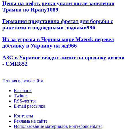
Цены на нефть резко упали после заявления
Трампа по Ирану
1089
Германия представила фрегат для борьбы с
ракетами и подводными лодками
996
Из-за угрозы в Черном море Maersk перевел
доставку в Украину на жд
966
АЗС в Украине вводят лимит на продажу дизеля
- СМИ
852
Полная версия сайта
Facebook
Twitter
RSS-ленты
E-mail рассылка
Контакты
Реклама на сайте
Использование материалов korrespondent.net