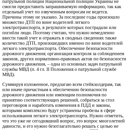
патрульной полиции Национальной полиции Украины не
смогли предоставить запрашиваемую информацию, так как
отдельный учет по озвученным вопросам не ведется.
Причины этому не указано. За последние годы произошло
множество ДТП по вине водителей легкого
электротранспорта, в результате которых пострадали или
погибли люди. Поэтому считаю, что нужно немедленно
ввести такой учет и отражать в сводных сведениях также
количество ДТП, произошедших именно по вине водителей
легкого электротранспорта. Обеспечение безопасности
дорожного движения; организация контроля за соблюдением
законов, других нормативно-правовых актов по безопасности
дорожного движения, – одна из основных задач патрульной
службы МВД (п. 4 гл. II Положения о патрульной службе
МВД).
Суммируя изложенное, предлагаю всем стейкхолдерам, так
или иначе причастным к обеспечению безопасности
дорожного движения или имеющим полномочия по
принятию соответствующих решений, собраться за стол
переговоров и наработать изменения в ПДД и законы,
которыми комплексно будут устранены пробелы в сфере
использования легкого электротранспорта. Нужно отметить,
что это уже не сегодняшний вопрос, это вопрос многолетней
давности, и его нужно безотлагательно решать с целью не