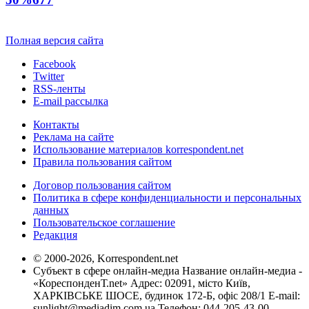
Полная версия сайта
Facebook
Twitter
RSS-ленты
E-mail рассылка
Контакты
Реклама на сайте
Использование материалов korrespondent.net
Правила пользования сайтом
Договор пользования сайтом
Политика в сфере конфиденциальности и персональных
данных
Пользовательское соглашение
Редакция
© 2000-2026, Korrespondent.net
Субъект в сфере онлайн-медиа Название онлайн-медиа -
«КореспонденТ.net» Адрес: 02091, місто Київ,
ХАРКІВСЬКЕ ШОСЕ, будинок 172-Б, офіс 208/1 E-mail:
sunlight@mediadim.com.ua
Телефон: 044-205-43-00