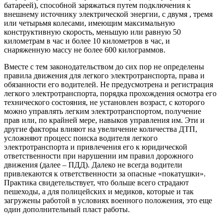
батареей), способной заряжаться путем подключения к
внешнему источнику электрической энергии, с двумя , тремя
или четырьмя колесами, имеющим максимальную
конструктивную скорость, меньшую или равную 50
километрам в час и более 10 километров в час, и
снаряженную массу не более 600 килограммов.
Вместе с тем законодательством до сих пор не определены
правила движения для легкого электротранспорта, права и
обязанности его водителей. Не предусмотрена и регистрация
легкого электротранспорта, порядка прохождения осмотра его
технического состояния, не установлен возраст, с которого
можно управлять легким электротранспортом, получение
прав или, по крайней мере, навыков управления им. Эти и
другие факторы влияют на увеличение количества ДТП,
усложняют процесс поиска водителя легкого
электротранспорта и привлечения его к юридической
ответственности при нарушении им правил дорожного
движения (далее – ПДД). Далеко не всегда водители
привлекаются к ответственности за опасные «покатушки».
Практика свидетельствует, что больше всего страдают
пешеходы, а для полицейских и медиков, которые и так
загружены работой в условиях военного положения, это еще
один дополнительный пласт работы.