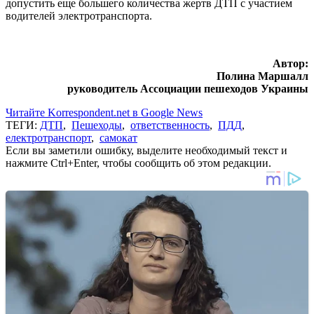
допустить еще большего количества жертв ДТП с участием
водителей электротранспорта.
Автор:
Полина Маршалл
руководитель Ассоциации пешеходов Украины
Читайте Korrespondent.net в Google News
ТЕГИ:
ДТП
,
Пешеходы
,
ответственность
,
ПДД
,
електротранспорт
,
самокат
Если вы заметили ошибку, выделите необходимый текст и
нажмите Ctrl+Enter, чтобы сообщить об этом редакции.