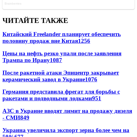
ЧИТАЙТЕ ТАКЖЕ
Китайский Freelander планирует обеспечить
половину продаж вне Китая
1256
Цены на нефть резко упали после заявления
Трампа по Ирану
1087
После ракетной атаки Эпицентр закрывает
керамический завод в Украине
1076
Германия представила фрегат для борьбы с
ракетами и подводными лодками
951
АЗС в Украине вводят лимит на продажу дизеля
- СМИ
849
Украина увеличила экспорт зерна более чем на
50%
677