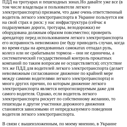
ПДД на тротуарах и пешеходных зонах.Но давайте уже все (в
том числе владельцы и пользователи легкого
электротранспорта) признаем, что даже очень ответственный
водитель легкого электротранспорта в Украине пользуется им
на свой страх и риск: у нас инфраструктура (сейчас я
подразумеваю дороги, тротуары, велодорожки) не
оборудована должным образом повсеместно; проверить
арендатору перед использованием легкого электротранспорта
его исправность невозможно (не буду приводить случаи, когда
во время езды на арендованных самокатах отпадал руль,
колесо или не срабатывали тормоза – они не единичны, а
систематический государственный контроль прокатных
компаний по таким вопросам не осуществляется); отсутствие
тех же ПДД для водителей легкого электротранспорта (делает
невозможным согласованное движение по крайней мере
между самими водителями легкого электротранспорта) и
много других причин, по которым движение легкого
электротранспорта является непрогнозируемым даже для
самого водителя. Однако, если водитель легкого
электротранспорта рискует по собственному желанию, то
пешеходы и другие участники дорожного движения
становятся зависимыми от непредсказуемого поведения
водителя легкого электротранспорта.
В связи с вышеизложенным, по моему мнению, в Украине