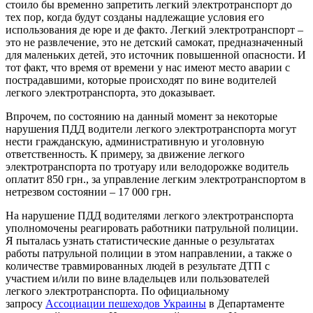
стоило бы временно запретить легкий электротранспорт до
тех пор, когда будут созданы надлежащие условия его
использования де юре и де факто. Легкий электротранспорт –
это не развлечение, это не детский самокат, предназначенный
для маленьких детей, это источник повышенной опасности. И
тот факт, что время от времени у нас имеют место аварии с
пострадавшими, которые происходят по вине водителей
легкого электротранспорта, это доказывает.
Впрочем, по состоянию на данный момент за некоторые
нарушения ПДД водители легкого электротранспорта могут
нести гражданскую, административную и уголовную
ответственность. К примеру, за движение легкого
электротранспорта по тротуару или велодорожке водитель
оплатит 850 грн., за управление легким электротранспортом в
нетрезвом состоянии – 17 000 грн.
На нарушение ПДД водителями легкого электротранспорта
уполномочены реагировать работники патрульной полиции.
Я пыталась узнать статистические данные о результатах
работы патрульной полиции в этом направлении, а также о
количестве травмированных людей в результате ДТП с
участием и/или по вине владельцев или пользователей
легкого электротранспорта. По официальному
запросу
Ассоциации пешеходов Украины
в Департаменте