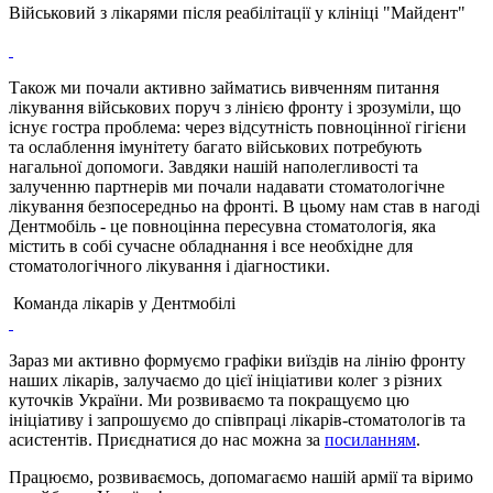
Військовий з лікарями після реабілітації у клініці "Майдент"
Також ми почали активно займатись вивченням питання
лікування військових поруч з лінією фронту і зрозуміли, що
існує гостра проблема: через відсутність повноцінної гігієни
та ослаблення імунітету багато військових потребують
нагальної допомоги. Завдяки нашій наполегливості та
залученню партнерів ми почали надавати стоматологічне
лікування безпосередньо на фронті. В цьому нам став в нагоді
Дентмобіль - це повноцінна пересувна стоматологія, яка
містить в собі сучасне обладнання і все необхідне для
стоматологічного лікування і діагностики.
Команда лікарів у Дентмобілі
Зараз ми активно формуємо графіки виїздів на лінію фронту
наших лікарів, залучаємо до цієї ініціативи колег з різних
куточків України. Ми розвиваємо та покращуємо цю
ініціативу і запрошуємо до співпраці лікарів-стоматологів та
асистентів. Приєднатися до нас можна за
посиланням
.
Працюємо, розвиваємось, допомагаємо нашій армії та віримо