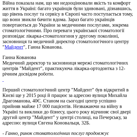
Війна показала нам, що ми недооцінювали якість та комфорт
життя в Україні: багато українців були здивовані, дізнавшись,
що рівень послуг та сервісу в Європі часто поступається тому,
що вони звикли бачити вдома. Зараз багато українців
повертаються до України за медичними послугами, зокрема
стоматологічними. Про переваги української стоматології
розповідає лікарка-стоматологиня у другому поколінні,
засновниця та медичний директор стоматологічного центру
"
Майдент
", Ганна Кованова.
Ганна Кованова
Медичний директор та засновниця мережі стоматологічних
центрів "Майдент", практикуюча лікарка-ортодонтка з 12-
річним досвідом роботи.
Перший стоматологічний центр "Майдент" був відкритий в
Києві ще у 2015 році й працює за адресою вулиця Михайла
Драгоманова, 40Є. Станом на сьогодні центр успішно
прийняв майже 17 000 пацієнтів. Незважаючи на війну в
Україні та виклики до бізнесу, цього року відчиняє свої двері
другий центр "Майдент" у центрі столиці, на Печерську, за
адресою: вулиця Євгена Коновальця, 32Б.
- Ганно, ринок стоматологічних послуг продовжує