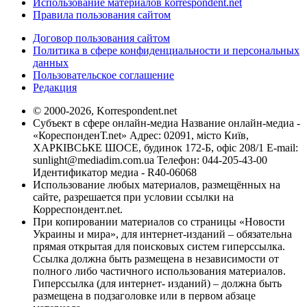
Использование материалов korrespondent.net
Правила пользования сайтом
Договор пользования сайтом
Политика в сфере конфиденциальности и персональных
данных
Пользовательское соглашение
Редакция
© 2000-2026, Korrespondent.net
Субъект в сфере онлайн-медиа Название онлайн-медиа -
«КореспонденТ.net» Адрес: 02091, місто Київ,
ХАРКІВСЬКЕ ШОСЕ, будинок 172-Б, офіс 208/1 E-mail:
sunlight@mediadim.com.ua
Телефон: 044-205-43-00
Идентификатор медиа - R40-06068
Использование любых материалов, размещённых на
сайте, разрешается при условии ссылки на
Корреспондент.net.
При копировании материалов со страницы «Новости
Украины и мира», для интернет-изданий – обязательна
прямая открытая для поисковых систем гиперссылка.
Ссылка должна быть размещена в независимости от
полного либо частичного использования материалов.
Гиперссылка (для интернет- изданий) – должна быть
размещена в подзаголовке или в первом абзаце