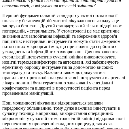
змінюється. Що нам сьогодні брати за стандарти сучасної
стоматології, а які уявлення вже слід змінити?
Перший фундаментальний стандарт сучасної стоматології
полягає у безапеляційній чистоті лікувального закладу - це
запорука безпеки. Другий стандарт, який тільки підкріплює
попередній, - стерильність. У стоматології це має критичне
значення для запобігання інфекцій та збереження здоров'я
пацієнтів: нестерильні інструменти можуть стати джерелом
патогенних мікроорганізмів, що призводять до серйозних
ускладнень та інфекційних захворювань. Для покращення
стерилізації інструментів сучасні клініки використовують
новітні термодезинфектори та автоклави, які забезпечують
ефективну обробку інструментів за допомогою високих
температур та тиску. Важливо також дотримуватися
правильних протоколів пакування: всі інструменти в арсеналі
лікаря повинні бути герметично запаковані у спеціальні
крафт-пакети та відкриті в присутності пацієнта перед
проведенням маніпуляцій.
Нові можливості лікування відкриваються завдяки
передовому обладнанню, тому дуже важливо інвестувати в
сучасну техніку. Наприклад, використання операційних
мікроскопів у сучасній стоматологічній клініці відкриває нові
перспективи у проведенні складних процедур, таких як
лікування кореневих каналів зуба, установка пломб, коронок