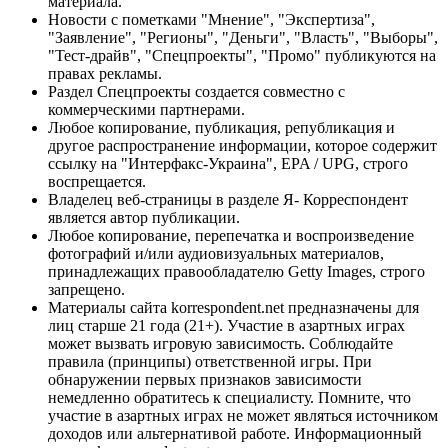
материала.
Новости с пометками "Мнение", "Экспертиза",
"Заявление", "Регионы", "Деньги", "Власть", "Выборы",
"Тест-драйв", "Спецпроекты", "Промо" публикуются на
правах рекламы.
Раздел Спецпроекты создается совместно с
коммерческими партнерами.
Любое копирование, публикация, републикация и
другое распространение информации, которое содержит
ссылку на "Интерфакс-Украина", EPA / UPG, строго
воспрещается.
Владелец веб-страницы в разделе Я- Корреспондент
является автор публикации.
Любое копирование, перепечатка и воспроизведение
фотографий и/или аудиовизуальных материалов,
принадлежащих правообладателю Getty Images, строго
запрещено.
Материалы сайта korrespondent.net предназначены для
лиц старше 21 года (21+). Участие в азартных играх
может вызвать игровую зависимость. Соблюдайте
правила (принципы) ответственной игры. При
обнаружении первых признаков зависимости
немедленно обратитесь к специалисту. Помните, что
участие в азартных играх не может являться источником
доходов или альтернативой работе. Информационный