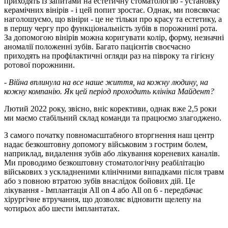
приходять із запитами на естетичну стоматологію - установку
керамічних вінірів - і цей попит зростає. Однак, ми повсякчас
наголошуємо, що вініри - це не тільки про красу та естетику, а
в першу чергу про функціональність зубів в порожнині рота.
За допомогою вінірів можна коригувати колір, форму, незначні
аномалії положенні зубів. Багато пацієнтів своєчасно
приходять на профілактичні огляди раз на півроку та гігієну
ротової порожнини.
- Війна вплинула на все наше життя, на кожну людину, на
кожну компанію. Як цей період проходить клініка Майдент?
Лютий 2022 року, звісно, вніс корективи, однак вже 2,5 роки
ми маємо стабільний склад команди та працюємо злагоджено.
З самого початку повномасштабного вторгнення наш центр
надає безкоштовну допомогу військовим з гострим болем,
наприклад, видалення зубів або лікування кореневих каналів.
Ми проводимо безкоштовну стоматологічну реабілітацію
військових з ускладненими клінічними випадками після травм
або з повною втратою зубів внаслідок бойових дій. Це
лікування - Імплантація All on 4 або All on 6 - передбачає
хірургічне втручання, що дозволяє відновити щелепу на
чотирьох або шести імплантатах.