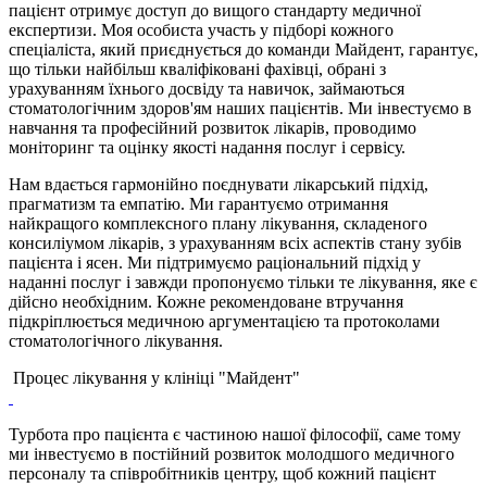
пацієнт отримує доступ до вищого стандарту медичної
експертизи. Моя особиста участь у підборі кожного
спеціаліста, який приєднується до команди Майдент, гарантує,
що тільки найбільш кваліфіковані фахівці, обрані з
урахуванням їхнього досвіду та навичок, займаються
стоматологічним здоров'ям наших пацієнтів. Ми інвестуємо в
навчання та професійний розвиток лікарів, проводимо
моніторинг та оцінку якості надання послуг і сервісу.
Нам вдається гармонійно поєднувати лікарський підхід,
прагматизм та емпатію. Ми гарантуємо отримання
найкращого комплексного плану лікування, складеного
консиліумом лікарів, з урахуванням всіх аспектів стану зубів
пацієнта і ясен. Ми підтримуємо раціональний підхід у
наданні послуг і завжди пропонуємо тільки те лікування, яке є
дійсно необхідним. Кожне рекомендоване втручання
підкріплюється медичною аргументацією та протоколами
стоматологічного лікування.
Процес лікування у клініці "Майдент"
Турбота про пацієнта є частиною нашої філософії, саме тому
ми інвестуємо в постійний розвиток молодшого медичного
персоналу та співробітників центру, щоб кожний пацієнт