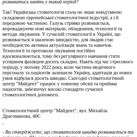
розвиватись навіть у такий період?
Так! Українська стоматологія стала не лише невід'ємною
складовою європейської стоматологічної індустрії, а і її
передовою частиною. Галузь стрімко розвивається,
впроваджуючи нові матеріали, обладнання, технології та
методи лікування. У сучасній стоматології в Україні, що
розвивається зі шаленою швидкістю, для лікарів стає
необхідністю активна актуалізація знань та навичок.
Технології та протоколи лікування постійно
вдосконалюються, тому без регулярного навчання стати
успішним фахівцем досить складно. Навіть під час стресового
періоду, у лютому 2022 року, коли частина медичного
персоналу та пацієнтів залишили Україну, адаптація до нових
умов відбулася досить швидко. Сьогодні стоматологічний
центр "Майдент" працює у повному обсязі та приймає
пацієнтів, забезпечує високі стандарти сучасної
стоматологічної допомоги.
Cтоматологічний центр "Майдент", вул. Михайла
Драгоманова, 40Є
- Ви стверджуєте, що стоматологія швидко розвивається та