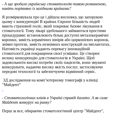
- А що зробило українську стоматологію такою розвиненою,
навіть порівняно із західними країнами?
Я розмірковувала про це і дійшла висновку, що запорукою
цьому є конкуренція! В країнах Європи більшість людей
мають страховий поліс, який покриває базове лікування в
стоматології. Тому лікарі здебільшого займаються простими
процедурами: встановлюють більш доступні металокерамічні
коронки, замість керамічних вінірів або цирконієвих коронок,
знімні протези, замість незнімних конструкцій на імплантатах.
Натомість українці надають перевагу інноваційній
стоматології для покращення своєї усмішки. Це створює
велику конкуренцію для стоматологів в Україні. Щоб
задовольнити високі потреби своїх пацієнтів, вони змушені
конкурувати, надаючи високу якість послуг, застосовуючи
передові технології та забезпечуючи відмінний сервіс.
3Д дослідження на комп’ютерному томографі у клініці
"Майдент"
- Стоматологічних клінік в Україні справді багато. А як саме
Майдент конкурує на ринку?
Перш за все, обираючи стоматологічний центр "Майдент",