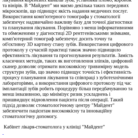
та вінірів. В “Майдент” ми маємо декілька таких передових
мікроскопів, що підвищує якість надання медичних послуг.
Використання комп'ютерного томографа у стоматології
забезпечує надзвичайно важливу базу для точної діагностики
та планування лікування. Порівняно з менш інформативними
та обмеженими у діагностиці 2D рентгенівськими знімками,
комп'ютерний томограф забезпечує досить точну та
об'єктивну 3D картину стану зубів. Використання цифрового
протоколу у сучасній практиці також значно підвищило
ефективність лікування та прогнозування результатів. Замість
класичних методів, таких як виготовлення зліпків, цифровий
сканер дозволяє отримати високоякісну тривимірну модель
структури зубів, що значно підвищує точність і ефективність
процесу планування лікування та співпраці з зуботехнічними
лабораторіями, а використання цифрового протоколу під час
імплантації зубів робить процедуру більш передбачуваною та
менш інвазивною, що мінімізує ризик ускладнень і
пришвидшує відновлення пацієнта після операції. Такий
підхід дозволяє стоматологічному центру "Майдент"
забезпечити пацієнтам високоякісну та інноваційну
стоматологічну допомогу.
Кабінет лікаря-стоматолога у клініці "Майдент"