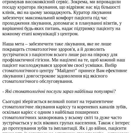
отримував високоякісний сервіс. Зокрема, ми впровадили
посаду куратора лікування, що відрізняє нас від більшості
клінік, які на цьому заощаджують. Куратор лікування
забезпечує максимальний комфорт пацієнта під час
проходження лікування, допомагає в плануванні візитів, у
вирішенні будь-яких питань, надає підтримку пацієнту на
кожному етапі комунікації з центром.
Наша мета – забезпечити таке лікування, яке не лише
покращить стоматологічне здоров'я, а й дозволить
зустрічатися з пацієнтом всього лише раз на півроку для
профілактичної гігієни. Ми націлені на те, щоб кожний наш
пацієнт насолоджувався здоров'ям своєї усмішки. Вибір
стоматологічного центру "Майдент" принесе Вам ефективне
лікування і довгострокове задоволення від якісного
стоматологічного обслуговування.
- Які стоматологічні послуги зараз найбільш популярні?
Сьогодні зберігається великий попит на терапевтичне
стоматологічне лікування карієсу та кореневих каналів зубів,
оскільки карієс є одним з найбільш поширених
стоматологічних захворювань у всьому світі та дуже часто
зустрічається у всіх вікових групах населення. Також є інтерес
до протезування зубів та імплантації. Як і до війни, пацієнти