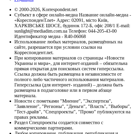
© 2000-2026, Korrespondent.net
Субъект в сфере онлайн-медиа Название онлайн-медиа -
«КореспонденТ.net» Адрес: 02091, місто Київ,
ХАРКІВСЬКЕ ШОСЕ, будинок 172-Б, офіс 208/1 E-mail:
sunlight@mediadim.com.ua
Телефон: 044-205-43-00
Идентификатор медиа - R40-06068
Использование любых материалов, размещённых на
сайте, разрешается при условии ссылки на
Корреспондент.net.
При копировании материалов со страницы «Новости
Украины и мира», для интернет-изданий – обязательна
прямая открытая для поисковых систем гиперссылка.
Ссылка должна быть размещена в независимости от
полного либо частичного использования материалов.
Гиперссылка (для интернет- изданий) – должна быть
размещена в подзаголовке или в первом абзаце
материала.
Новости с пометками "Мнение", "Экспертиза",
"Заявление", "Регионы", "Деньги", "Власть", "Выборы",
"Тест-драйв", "Спецпроекты", "Промо" публикуются на
правах рекламы.
Раздел Спецпроекты создается совместно с
коммерческими партнерами.
Любое копирование, публикация, републикация и