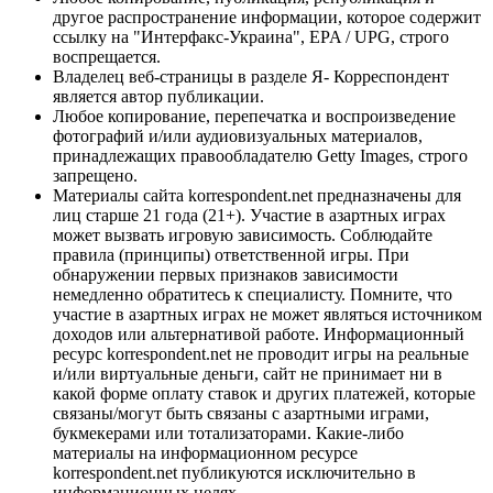
другое распространение информации, которое содержит
ссылку на "Интерфакс-Украина", EPA / UPG, строго
воспрещается.
Владелец веб-страницы в разделе Я- Корреспондент
является автор публикации.
Любое копирование, перепечатка и воспроизведение
фотографий и/или аудиовизуальных материалов,
принадлежащих правообладателю Getty Images, строго
запрещено.
Материалы сайта korrespondent.net предназначены для
лиц старше 21 года (21+). Участие в азартных играх
может вызвать игровую зависимость. Соблюдайте
правила (принципы) ответственной игры. При
обнаружении первых признаков зависимости
немедленно обратитесь к специалисту. Помните, что
участие в азартных играх не может являться источником
доходов или альтернативой работе. Информационный
ресурс korrespondent.net не проводит игры на реальные
и/или виртуальные деньги, сайт не принимает ни в
какой форме оплату ставок и других платежей, которые
связаны/могут быть связаны с азартными играми,
букмекерами или тотализаторами. Какие-либо
материалы на информационном ресурсе
korrespondent.net публикуются исключительно в
информационных целях.