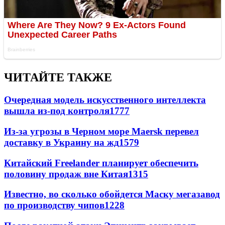
ЧИТАЙТЕ ТАКЖЕ
Очередная модель искусственного интеллекта
вышла из-под контроля
1777
Из-за угрозы в Черном море Maersk перевел
доставку в Украину на жд
1579
Китайский Freelander планирует обеспечить
половину продаж вне Китая
1315
Известно, во сколько обойдется Маску мегазавод
по производству чипов
1228