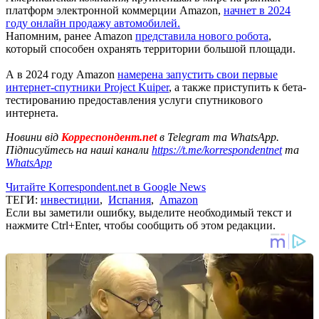
платформ электронной коммерции Amazon,
начнет в 2024
году онлайн продажу автомобилей.
Напомним, ранее Amazon
представила нового робота
,
который способен охранять территории большой площади.
А в 2024 году Amazon
намерена запустить свои первые
интернет-спутники Project Kuiper
, а также приступить к бета-
тестированию предоставления услуги спутникового
интернета.
Новини від
Корреспондент.net
в Telegram та WhatsApp.
Підписуйтесь на наші канали
https://t.me/korrespondentnet
та
WhatsApp
Читайте Korrespondent.net в Google News
ТЕГИ:
инвестиции
,
Испания
,
Amazon
Если вы заметили ошибку, выделите необходимый текст и
нажмите Ctrl+Enter, чтобы сообщить об этом редакции.