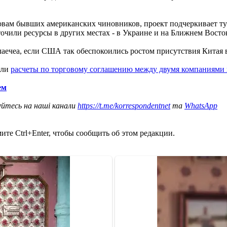
овам бывших американских чиновников, проект подчеркивает т
очили ресурсы в других местах - в Украине и на Ближнем Восто
аечеа, если США так обеспокоились ростом присутствия Китая в
ели
расчеты по торговому соглашению между двумя компаниями
ем
уйтесь на наші канали
https://t.me/korrespondentnet
та
WhatsApp
те Ctrl+Enter, чтобы сообщить об этом редакции.