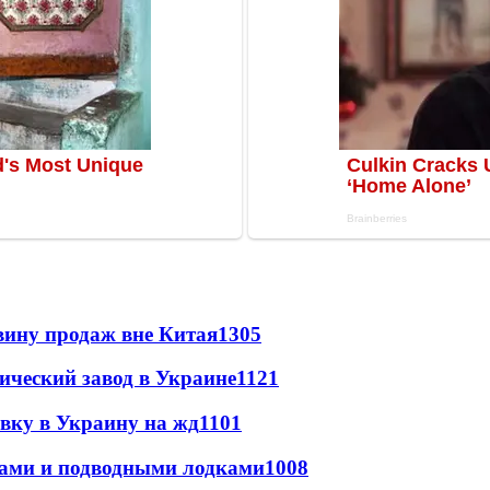
вину продаж вне Китая
1305
ический завод в Украине
1121
авку в Украину на жд
1101
тами и подводными лодками
1008