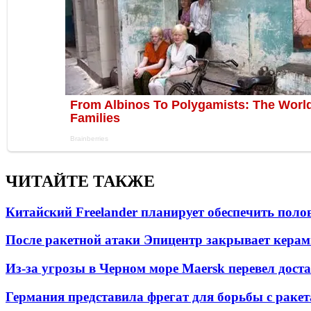
ЧИТАЙТЕ ТАКЖЕ
Китайский Freelander планирует обеспечить поло
После ракетной атаки Эпицентр закрывает керам
Из-за угрозы в Черном море Maersk перевел дост
Германия представила фрегат для борьбы с раке