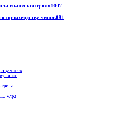
шла из-под контроля
1002
по производству чипов
881
тву чипов
нтроля
113 млрд