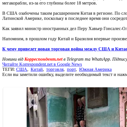
мегакорабли, из-за его глубины более 18 метров.
В США озабочены таким расширением Китая в регионе. По сл
Латинской Америке, поскольку в последнее время они сосредот
Как заявил министр иностранных дел Перу Хавьер Гонсалес-Ол
Напомним, в прошлом году Китай и Бразилия впервые произв
К чему приведет новая торговая война между США и Кита
Новини від
Корреспондент.net
в Telegram та WhatsApp. Підпис
Читайте Korrespondent.net в Google News
ТЕГИ:
США
,
Китай
,
торговля
,
порт
,
Южная Америка
Если вы заметили ошибку, выделите необходимый текст и нажми