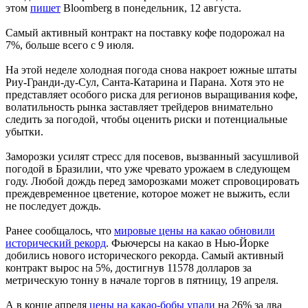
этом
пишет
Bloomberg в понедельник, 12 августа.
Самый активный контракт на поставку кофе подорожал на
7%, больше всего с 9 июля.
На этой неделе холодная погода снова накроет южные штаты
Риу-Гранди-ду-Сул, Санта-Катарина и Парана. Хотя это не
представляет особого риска для регионов выращивания кофе,
волатильность рынка заставляет трейдеров внимательно
следить за погодой, чтобы оценить риски и потенциальные
убытки.
Заморозки усилят стресс для посевов, вызванный засушливой
погодой в Бразилии, что уже чревато урожаем в следующем
году. Любой дождь перед заморозками может спровоцировать
преждевременное цветение, которое может не выжить, если
не последует дождь.
Ранее сообщалось, что
мировые цены на какао обновили
исторический рекорд
. Фьючерсы на какао в Нью-Йорке
добились нового исторического рекорда. Самый активный
контракт вырос на 5%, достигнув 11578 долларов за
метрическую тонну в начале торгов в пятницу, 19 апреля.
А в конце апреля
цены на какао-бобы упали
на 26% за два