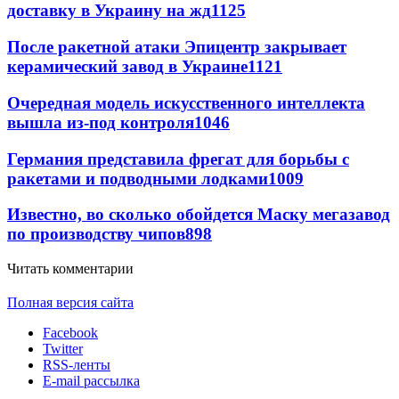
доставку в Украину на жд
1125
После ракетной атаки Эпицентр закрывает
керамический завод в Украине
1121
Очередная модель искусственного интеллекта
вышла из-под контроля
1046
Германия представила фрегат для борьбы с
ракетами и подводными лодками
1009
Известно, во сколько обойдется Маску мегазавод
по производству чипов
898
Читать комментарии
Полная версия сайта
Facebook
Twitter
RSS-ленты
E-mail рассылка