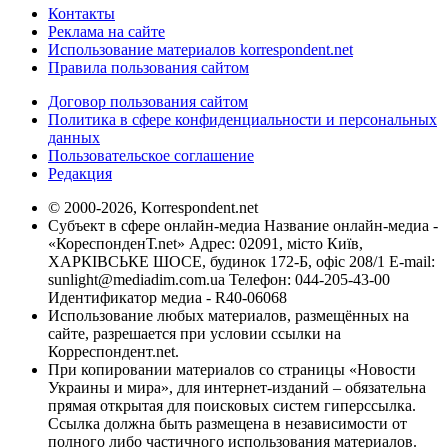
Контакты
Реклама на сайте
Использование материалов korrespondent.net
Правила пользования сайтом
Договор пользования сайтом
Политика в сфере конфиденциальности и персональных
данных
Пользовательское соглашение
Редакция
© 2000-2026, Korrespondent.net
Субъект в сфере онлайн-медиа Название онлайн-медиа -
«КореспонденТ.net» Адрес: 02091, місто Київ,
ХАРКІВСЬКЕ ШОСЕ, будинок 172-Б, офіс 208/1 E-mail:
sunlight@mediadim.com.ua
Телефон: 044-205-43-00
Идентификатор медиа - R40-06068
Использование любых материалов, размещённых на
сайте, разрешается при условии ссылки на
Корреспондент.net.
При копировании материалов со страницы «Новости
Украины и мира», для интернет-изданий – обязательна
прямая открытая для поисковых систем гиперссылка.
Ссылка должна быть размещена в независимости от
полного либо частичного использования материалов.