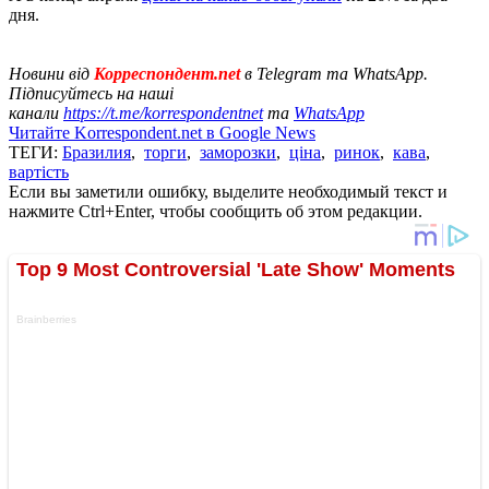
дня.
Новини від
Корреспондент.net
в Telegram та WhatsApp.
Підписуйтесь на наші
канали
https://t.me/korrespondentnet
та
WhatsApp
Читайте Korrespondent.net в Google News
ТЕГИ:
Бразилия
,
торги
,
заморозки
,
ціна
,
ринок
,
кава
,
вартість
Если вы заметили ошибку, выделите необходимый текст и
нажмите Ctrl+Enter, чтобы сообщить об этом редакции.