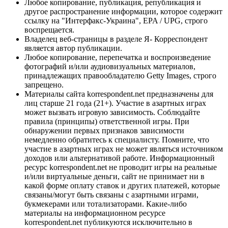
Любое копирование, публикация, републикация и
другое распространение информации, которое содержит
ссылку на "Интерфакс-Украина", EPA / UPG, строго
воспрещается.
Владелец веб-страницы в разделе Я- Корреспондент
является автор публикации.
Любое копирование, перепечатка и воспроизведение
фотографий и/или аудиовизуальных материалов,
принадлежащих правообладателю Getty Images, строго
запрещено.
Материалы сайта korrespondent.net предназначены для
лиц старше 21 года (21+). Участие в азартных играх
может вызвать игровую зависимость. Соблюдайте
правила (принципы) ответственной игры. При
обнаружении первых признаков зависимости
немедленно обратитесь к специалисту. Помните, что
участие в азартных играх не может являться источником
доходов или альтернативой работе. Информационный
ресурс korrespondent.net не проводит игры на реальные
и/или виртуальные деньги, сайт не принимает ни в
какой форме оплату ставок и других платежей, которые
связаны/могут быть связаны с азартными играми,
букмекерами или тотализаторами. Какие-либо
материалы на информационном ресурсе
korrespondent.net публикуются исключительно в