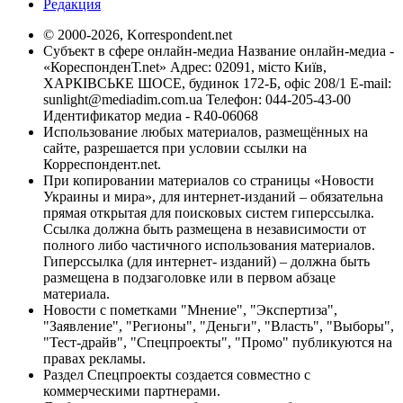
Редакция
© 2000-2026, Korrespondent.net
Субъект в сфере онлайн-медиа Название онлайн-медиа -
«КореспонденТ.net» Адрес: 02091, місто Київ,
ХАРКІВСЬКЕ ШОСЕ, будинок 172-Б, офіс 208/1 E-mail:
sunlight@mediadim.com.ua
Телефон: 044-205-43-00
Идентификатор медиа - R40-06068
Использование любых материалов, размещённых на
сайте, разрешается при условии ссылки на
Корреспондент.net.
При копировании материалов со страницы «Новости
Украины и мира», для интернет-изданий – обязательна
прямая открытая для поисковых систем гиперссылка.
Ссылка должна быть размещена в независимости от
полного либо частичного использования материалов.
Гиперссылка (для интернет- изданий) – должна быть
размещена в подзаголовке или в первом абзаце
материала.
Новости с пометками "Мнение", "Экспертиза",
"Заявление", "Регионы", "Деньги", "Власть", "Выборы",
"Тест-драйв", "Спецпроекты", "Промо" публикуются на
правах рекламы.
Раздел Спецпроекты создается совместно с
коммерческими партнерами.