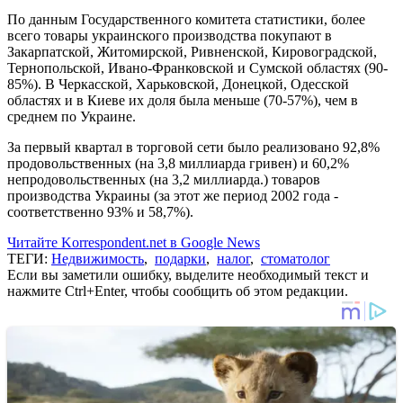
По данным Государственного комитета статистики, более
всего товары украинского производства покупают в
Закарпатской, Житомирской, Ривненской, Кировоградской,
Тернопольской, Ивано-Франковской и Сумской областях (90-
85%). В Черкасской, Харьковской, Донецкой, Одесской
областях и в Киеве их доля была меньше (70-57%), чем в
среднем по Украине.
За первый квартал в торговой сети было реализовано 92,8%
продовольственных (на 3,8 миллиарда гривен) и 60,2%
непродовольственных (на 3,2 миллиарда.) товаров
производства Украины (за этот же период 2002 года -
соответственно 93% и 58,7%).
Читайте Korrespondent.net в Google News
ТЕГИ:
Недвижимость
,
подарки
,
налог
,
стоматолог
Если вы заметили ошибку, выделите необходимый текст и
нажмите Ctrl+Enter, чтобы сообщить об этом редакции.